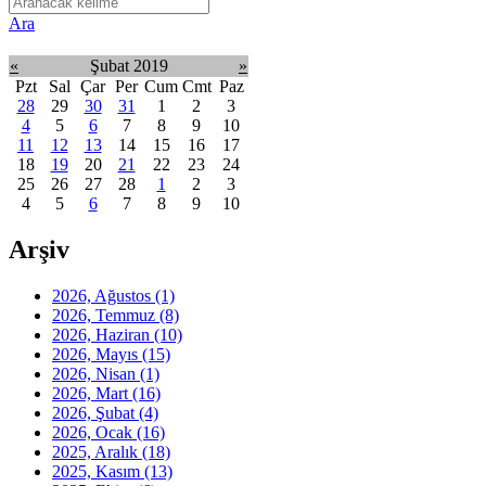
Ara
«
Şubat 2019
»
Pzt
Sal
Çar
Per
Cum
Cmt
Paz
28
29
30
31
1
2
3
4
5
6
7
8
9
10
11
12
13
14
15
16
17
18
19
20
21
22
23
24
25
26
27
28
1
2
3
4
5
6
7
8
9
10
Arşiv
2026, Ağustos
(1)
2026, Temmuz
(8)
2026, Haziran
(10)
2026, Mayıs
(15)
2026, Nisan
(1)
2026, Mart
(16)
2026, Şubat
(4)
2026, Ocak
(16)
2025, Aralık
(18)
2025, Kasım
(13)