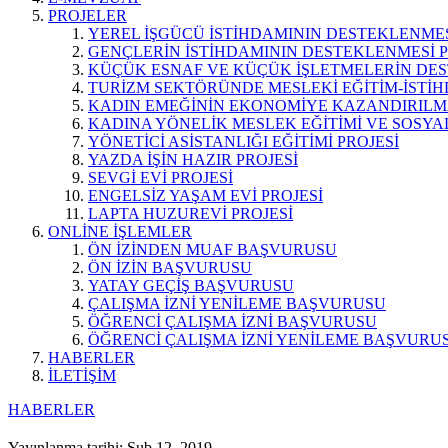
PROJELER
YEREL İŞGÜCÜ İSTİHDAMININ DESTEKLENMES
GENÇLERİN İSTİHDAMININ DESTEKLENMESİ P
KÜÇÜK ESNAF VE KÜÇÜK İŞLETMELERİN DES
TURİZM SEKTÖRÜNDE MESLEKİ EĞİTİM-İSTİH
KADIN EMEĞİNİN EKONOMİYE KAZANDIRILMA
KADINA YÖNELİK MESLEK EĞİTİMİ VE SOSYAL
YÖNETİCİ ASİSTANLIĞI EĞİTİMİ PROJESİ
YAZDA İŞİN HAZIR PROJESİ
SEVGİ EVİ PROJESİ
ENGELSİZ YAŞAM EVİ PROJESİ
LAPTA HUZUREVİ PROJESİ
ONLİNE İŞLEMLER
ÖN İZİNDEN MUAF BAŞVURUSU
ÖN İZİN BAŞVURUSU
YATAY GEÇİŞ BAŞVURUSU
ÇALIŞMA İZNİ YENİLEME BAŞVURUSU
ÖĞRENCİ ÇALIŞMA İZNİ BAŞVURUSU
ÖĞRENCİ ÇALIŞMA İZNİ YENİLEME BAŞVURU
HABERLER
İLETİŞİM
HABERLER
Yayınlanma tarihi: Şub 12, 2019