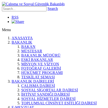
Search
RSS
Menu
ANASAYFA
BAKANLIK
BAKAN
MÜSTEŞAR
BAKANLIK MÜDÜRÜ
ESKİ BAKANLAR
MİSYON VE VİZYON
FOTOĞRAF GALERİSİ
HÜKÜMET PROGRAMI
TEŞKİLAT ŞEMASI
BAKANLIK DAİRELERİ
ÇALIŞMA DAİRESİ
SOSYAL SİGORTALAR DAİRESİ
İHTİYAT SANDIĞI DAİRESİ
SOSYAL HİZMETLER DAİRESİ
TOPLUMSAL CİNSİYET EŞİTLİĞİ DAİRESİ
E-MEVZUAT