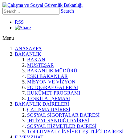
Search
RSS
Menu
ANASAYFA
BAKANLIK
BAKAN
MÜSTEŞAR
BAKANLIK MÜDÜRÜ
ESKİ BAKANLAR
MİSYON VE VİZYON
FOTOĞRAF GALERİSİ
HÜKÜMET PROGRAMI
TEŞKİLAT ŞEMASI
BAKANLIK DAİRELERİ
ÇALIŞMA DAİRESİ
SOSYAL SİGORTALAR DAİRESİ
İHTİYAT SANDIĞI DAİRESİ
SOSYAL HİZMETLER DAİRESİ
TOPLUMSAL CİNSİYET EŞİTLİĞİ DAİRESİ
E-MEVZUAT