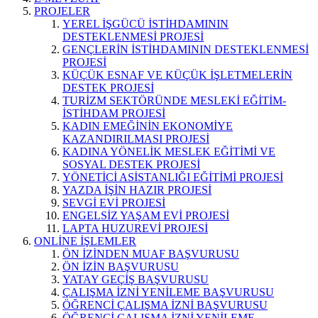
PROJELER
YEREL İŞGÜCÜ İSTİHDAMININ
DESTEKLENMESİ PROJESİ
GENÇLERİN İSTİHDAMININ DESTEKLENMESİ
PROJESİ
KÜÇÜK ESNAF VE KÜÇÜK İŞLETMELERİN
DESTEK PROJESİ
TURİZM SEKTÖRÜNDE MESLEKİ EĞİTİM-
İSTİHDAM PROJESİ
KADIN EMEĞİNİN EKONOMİYE
KAZANDIRILMASI PROJESİ
KADINA YÖNELİK MESLEK EĞİTİMİ VE
SOSYAL DESTEK PROJESİ
YÖNETİCİ ASİSTANLIĞI EĞİTİMİ PROJESİ
YAZDA İŞİN HAZIR PROJESİ
SEVGİ EVİ PROJESİ
ENGELSİZ YAŞAM EVİ PROJESİ
LAPTA HUZUREVİ PROJESİ
ONLİNE İŞLEMLER
ÖN İZİNDEN MUAF BAŞVURUSU
ÖN İZİN BAŞVURUSU
YATAY GEÇİŞ BAŞVURUSU
ÇALIŞMA İZNİ YENİLEME BAŞVURUSU
ÖĞRENCİ ÇALIŞMA İZNİ BAŞVURUSU
ÖĞRENCİ ÇALIŞMA İZNİ YENİLEME