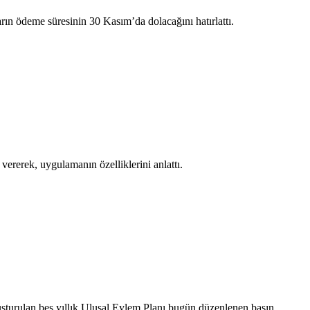
rın ödeme süresinin 30 Kasım’da dolacağını hatırlattı.
erek, uygulamanın özelliklerini anlattı.
şturulan beş yıllık Ulusal Eylem Planı bugün düzenlenen basın