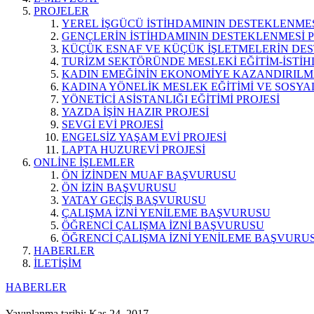
PROJELER
YEREL İŞGÜCÜ İSTİHDAMININ DESTEKLENMES
GENÇLERİN İSTİHDAMININ DESTEKLENMESİ P
KÜÇÜK ESNAF VE KÜÇÜK İŞLETMELERİN DES
TURİZM SEKTÖRÜNDE MESLEKİ EĞİTİM-İSTİH
KADIN EMEĞİNİN EKONOMİYE KAZANDIRILMA
KADINA YÖNELİK MESLEK EĞİTİMİ VE SOSYAL
YÖNETİCİ ASİSTANLIĞI EĞİTİMİ PROJESİ
YAZDA İŞİN HAZIR PROJESİ
SEVGİ EVİ PROJESİ
ENGELSİZ YAŞAM EVİ PROJESİ
LAPTA HUZUREVİ PROJESİ
ONLİNE İŞLEMLER
ÖN İZİNDEN MUAF BAŞVURUSU
ÖN İZİN BAŞVURUSU
YATAY GEÇİŞ BAŞVURUSU
ÇALIŞMA İZNİ YENİLEME BAŞVURUSU
ÖĞRENCİ ÇALIŞMA İZNİ BAŞVURUSU
ÖĞRENCİ ÇALIŞMA İZNİ YENİLEME BAŞVURU
HABERLER
İLETİŞİM
HABERLER
Yayınlanma tarihi: Kas 24, 2017