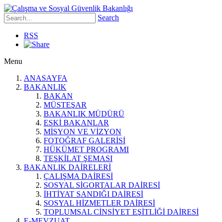
Search
RSS
Menu
ANASAYFA
BAKANLIK
BAKAN
MÜSTEŞAR
BAKANLIK MÜDÜRÜ
ESKİ BAKANLAR
MİSYON VE VİZYON
FOTOĞRAF GALERİSİ
HÜKÜMET PROGRAMI
TEŞKİLAT ŞEMASI
BAKANLIK DAİRELERİ
ÇALIŞMA DAİRESİ
SOSYAL SİGORTALAR DAİRESİ
İHTİYAT SANDIĞI DAİRESİ
SOSYAL HİZMETLER DAİRESİ
TOPLUMSAL CİNSİYET EŞİTLİĞİ DAİRESİ
E-MEVZUAT