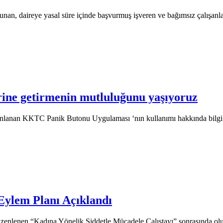
unan, daireye yasal süre içinde başvurmuş işveren ve bağımsız çalışanla
erine getirmenin mutluluğunu yaşıyoruz
anan KKTC Panik Butonu Uygulaması ‘nın kullanımı hakkında bilgi ver
Eylem Planı Açıklandı
zenlenen “Kadına Yönelik Şiddetle Mücadele Çalıştayı” sonrasında olu