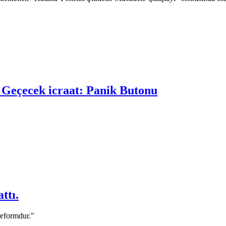
 Geçecek icraat: Panik Butonu
ttı.
reformdur."