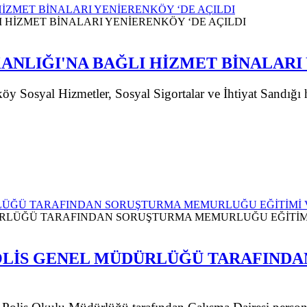
İZMET BİNALARI YENİERENKÖY ‘DE AÇILDI
ANLIĞI'NA BAĞLI HİZMET BİNALARI 
y Sosyal Hizmetler, Sosyal Sigortalar ve İhtiyat Sandığı 
ÜRLÜĞÜ TARAFINDAN SORUŞTURMA MEMURLUĞU EĞİTİMİ 
 POLİS GENEL MÜDÜRLÜĞÜ TARAFIN