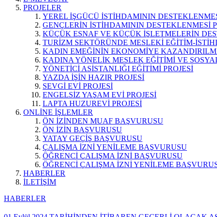
PROJELER
YEREL İŞGÜCÜ İSTİHDAMININ DESTEKLENMES
GENÇLERİN İSTİHDAMININ DESTEKLENMESİ P
KÜÇÜK ESNAF VE KÜÇÜK İŞLETMELERİN DES
TURİZM SEKTÖRÜNDE MESLEKİ EĞİTİM-İSTİH
KADIN EMEĞİNİN EKONOMİYE KAZANDIRILMA
KADINA YÖNELİK MESLEK EĞİTİMİ VE SOSYAL
YÖNETİCİ ASİSTANLIĞI EĞİTİMİ PROJESİ
YAZDA İŞİN HAZIR PROJESİ
SEVGİ EVİ PROJESİ
ENGELSİZ YAŞAM EVİ PROJESİ
LAPTA HUZUREVİ PROJESİ
ONLİNE İŞLEMLER
ÖN İZİNDEN MUAF BAŞVURUSU
ÖN İZİN BAŞVURUSU
YATAY GEÇİŞ BAŞVURUSU
ÇALIŞMA İZNİ YENİLEME BAŞVURUSU
ÖĞRENCİ ÇALIŞMA İZNİ BAŞVURUSU
ÖĞRENCİ ÇALIŞMA İZNİ YENİLEME BAŞVURU
HABERLER
İLETİŞİM
HABERLER
01 Eylül 2024 TARİHİNDEN İTİBAREN GEÇERLİ OLACAK 