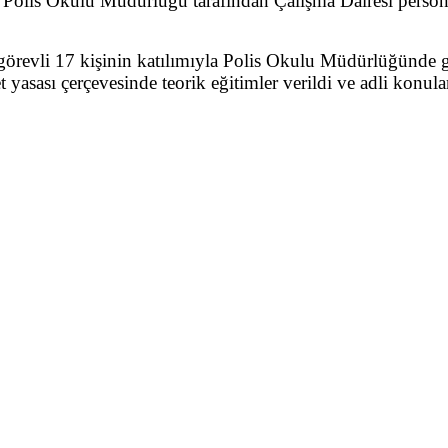
e, Polis Okulu Müdürlüğü tarafından Çalışma Dairesi pers
 görevli 17 kişinin katılımıyla Polis Okulu Müdürlüğünde g
et yasası çerçevesinde teorik eğitimler verildi ve adli konu