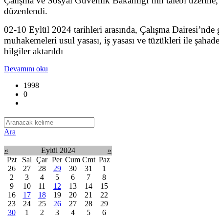
Çalışma ve Sosyal Güvenlik Bakanlığı’nın talebi üzerin
düzenlendi.
02-10 Eylül 2024 tarihleri arasında, Çalışma Dairesi’nde
muhakemeleri usul yasası, iş yasası ve tüzükleri ile şahad
bilgiler aktarıldı
Devamını oku
1998
0
Ara
«
Eylül 2024
»
Pzt
Sal
Çar
Per
Cum
Cmt
Paz
26
27
28
29
30
31
1
2
3
4
5
6
7
8
9
10
11
12
13
14
15
16
17
18
19
20
21
22
23
24
25
26
27
28
29
30
1
2
3
4
5
6