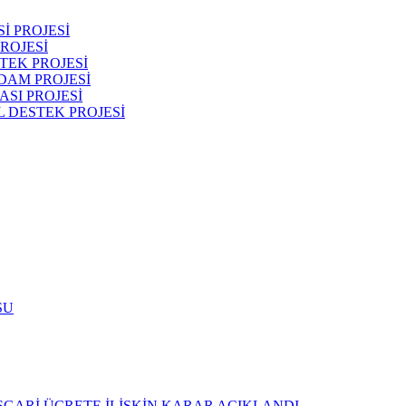
İ PROJESİ
ROJESİ
TEK PROJESİ
DAM PROJESİ
SI PROJESİ
 DESTEK PROJESİ
SU
ASGARİ ÜCRETE İLİŞKİN KARAR ACIKLANDI.