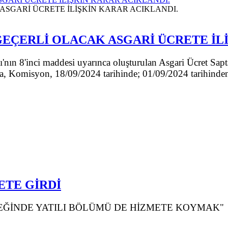
N GEÇERLİ OLACAK ASGARİ ÜCRETE İ
ası'nın 8'inci maddesi uyarınca oluşturulan Asgari Ücret S
, Komisyon, 18/09/2024 tarihinde; 01/09/2024 tarihinden it
ETE GİRDİ
REĞİNDE YATILI BÖLÜMÜ DE HİZMETE KOYMAK"