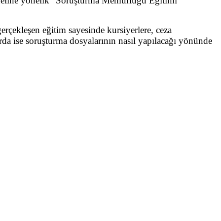
oneline yönelik “Soruşturma Memurluğu Eğitimi”
erçekleşen eğitim sayesinde kursiyerlere, ceza
larda ise soruşturma dosyalarının nasıl yapılacağı yönünde