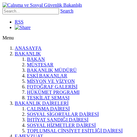
Search
RSS
Menu
ANASAYFA
BAKANLIK
BAKAN
MÜSTEŞAR
BAKANLIK MÜDÜRÜ
ESKİ BAKANLAR
MİSYON VE VİZYON
FOTOĞRAF GALERİSİ
HÜKÜMET PROGRAMI
TEŞKİLAT ŞEMASI
BAKANLIK DAİRELERİ
ÇALIŞMA DAİRESİ
SOSYAL SİGORTALAR DAİRESİ
İHTİYAT SANDIĞI DAİRESİ
SOSYAL HİZMETLER DAİRESİ
TOPLUMSAL CİNSİYET EŞİTLİĞİ DAİRESİ
E-MEVZUAT