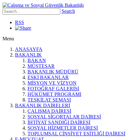
Search
RSS
Menu
ANASAYFA
BAKANLIK
BAKAN
MÜSTEŞAR
BAKANLIK MÜDÜRÜ
ESKİ BAKANLAR
MİSYON VE VİZYON
FOTOĞRAF GALERİSİ
HÜKÜMET PROGRAMI
TEŞKİLAT ŞEMASI
BAKANLIK DAİRELERİ
ÇALIŞMA DAİRESİ
SOSYAL SİGORTALAR DAİRESİ
İHTİYAT SANDIĞI DAİRESİ
SOSYAL HİZMETLER DAİRESİ
TOPLUMSAL CİNSİYET EŞİTLİĞİ DAİRESİ
E-MEVZUAT