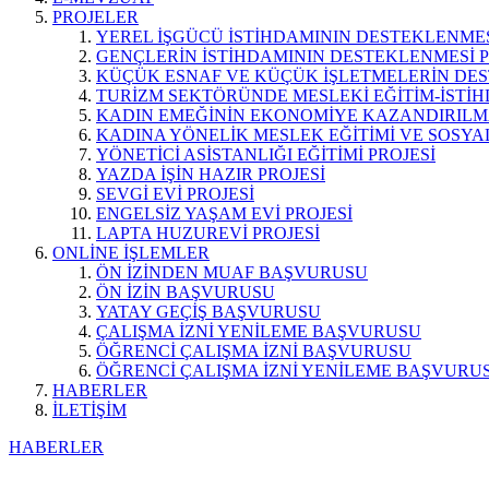
PROJELER
YEREL İŞGÜCÜ İSTİHDAMININ DESTEKLENMES
GENÇLERİN İSTİHDAMININ DESTEKLENMESİ P
KÜÇÜK ESNAF VE KÜÇÜK İŞLETMELERİN DES
TURİZM SEKTÖRÜNDE MESLEKİ EĞİTİM-İSTİH
KADIN EMEĞİNİN EKONOMİYE KAZANDIRILMA
KADINA YÖNELİK MESLEK EĞİTİMİ VE SOSYAL
YÖNETİCİ ASİSTANLIĞI EĞİTİMİ PROJESİ
YAZDA İŞİN HAZIR PROJESİ
SEVGİ EVİ PROJESİ
ENGELSİZ YAŞAM EVİ PROJESİ
LAPTA HUZUREVİ PROJESİ
ONLİNE İŞLEMLER
ÖN İZİNDEN MUAF BAŞVURUSU
ÖN İZİN BAŞVURUSU
YATAY GEÇİŞ BAŞVURUSU
ÇALIŞMA İZNİ YENİLEME BAŞVURUSU
ÖĞRENCİ ÇALIŞMA İZNİ BAŞVURUSU
ÖĞRENCİ ÇALIŞMA İZNİ YENİLEME BAŞVURU
HABERLER
İLETİŞİM
HABERLER