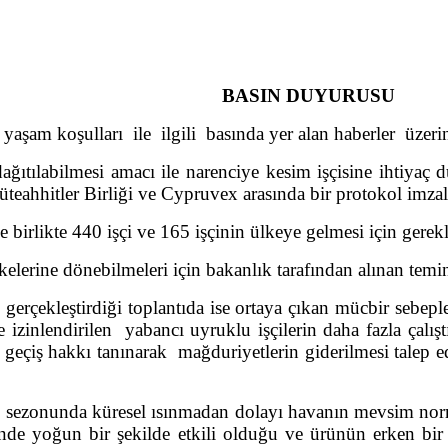
BASIN DUYURUSU
 yaşam koşulları ile ilgili basında yer alan haberler ü
tılabilmesi amacı ile narenciye kesim işçisine ihtiyaç d
üteahhitler Birliği ve Cypruvex arasında bir protokol imzal
birlikte 440 işçi ve 165 işçinin ülkeye gelmesi için gerekl
kelerine dönebilmeleri için bakanlık tarafından alınan temina
çekleştirdiği toplantıda ise ortaya çıkan mücbir sebeple
izinlendirilen yabancı uyruklu işçilerin daha fazla çalışt
çiş hakkı tanınarak mağduriyetlerin giderilmesi talep ed
zonunda küresel ısınmadan dolayı havanın mevsim normalle
çinde yoğun bir şekilde etkili olduğu ve ürünün erken bi