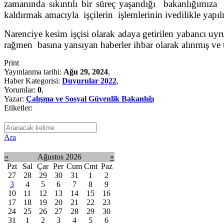
zamanında sıkıntılı bir süreç yaşandığı bakanlığımıza b
kaldırmak amacıyla işçilerin işlemlerinin ivedilikle yapılma
Narenciye kesim işçisi olarak adaya getirilen yabancı u
rağmen basına yansıyan haberler ihbar olarak alınmış ve t
Print
Yayınlanma tarihi:
Ağu 29, 2024
,
Haber Kategorisi:
Duyurular 2022
,
Yorumlar:
0
,
Yazar:
Çalışma ve Sosyal Güvenlik Bakanlığı
Etiketler:
Ara
«
Ağustos 2026
»
Pzt
Sal
Çar
Per
Cum
Cmt
Paz
27
28
29
30
31
1
2
3
4
5
6
7
8
9
10
11
12
13
14
15
16
17
18
19
20
21
22
23
24
25
26
27
28
29
30
31
1
2
3
4
5
6