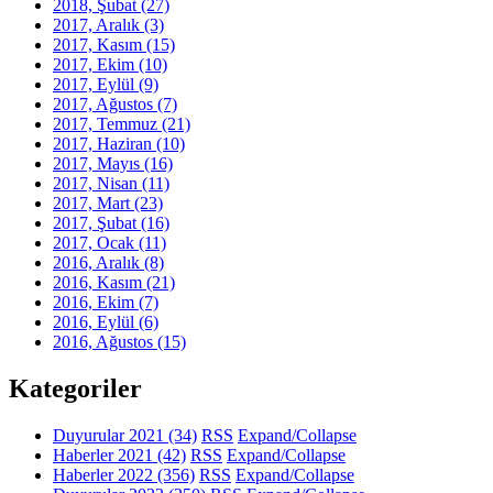
2018, Şubat
(27)
2017, Aralık
(3)
2017, Kasım
(15)
2017, Ekim
(10)
2017, Eylül
(9)
2017, Ağustos
(7)
2017, Temmuz
(21)
2017, Haziran
(10)
2017, Mayıs
(16)
2017, Nisan
(11)
2017, Mart
(23)
2017, Şubat
(16)
2017, Ocak
(11)
2016, Aralık
(8)
2016, Kasım
(21)
2016, Ekim
(7)
2016, Eylül
(6)
2016, Ağustos
(15)
Kategoriler
Duyurular 2021
(34)
RSS
Expand/Collapse
Haberler 2021
(42)
RSS
Expand/Collapse
Haberler 2022
(356)
RSS
Expand/Collapse