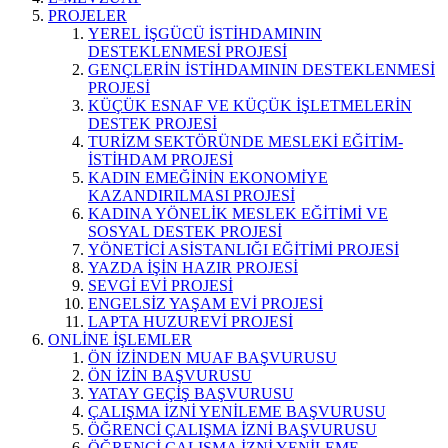
PROJELER
YEREL İŞGÜCÜ İSTİHDAMININ
DESTEKLENMESİ PROJESİ
GENÇLERİN İSTİHDAMININ DESTEKLENMESİ
PROJESİ
KÜÇÜK ESNAF VE KÜÇÜK İŞLETMELERİN
DESTEK PROJESİ
TURİZM SEKTÖRÜNDE MESLEKİ EĞİTİM-
İSTİHDAM PROJESİ
KADIN EMEĞİNİN EKONOMİYE
KAZANDIRILMASI PROJESİ
KADINA YÖNELİK MESLEK EĞİTİMİ VE
SOSYAL DESTEK PROJESİ
YÖNETİCİ ASİSTANLIĞI EĞİTİMİ PROJESİ
YAZDA İŞİN HAZIR PROJESİ
SEVGİ EVİ PROJESİ
ENGELSİZ YAŞAM EVİ PROJESİ
LAPTA HUZUREVİ PROJESİ
ONLİNE İŞLEMLER
ÖN İZİNDEN MUAF BAŞVURUSU
ÖN İZİN BAŞVURUSU
YATAY GEÇİŞ BAŞVURUSU
ÇALIŞMA İZNİ YENİLEME BAŞVURUSU
ÖĞRENCİ ÇALIŞMA İZNİ BAŞVURUSU
ÖĞRENCİ ÇALIŞMA İZNİ YENİLEME