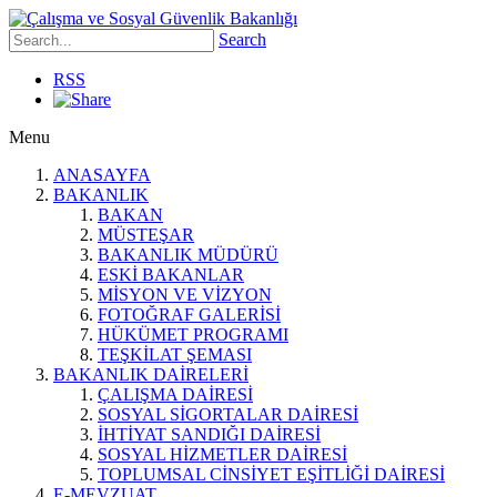
Search
RSS
Menu
ANASAYFA
BAKANLIK
BAKAN
MÜSTEŞAR
BAKANLIK MÜDÜRÜ
ESKİ BAKANLAR
MİSYON VE VİZYON
FOTOĞRAF GALERİSİ
HÜKÜMET PROGRAMI
TEŞKİLAT ŞEMASI
BAKANLIK DAİRELERİ
ÇALIŞMA DAİRESİ
SOSYAL SİGORTALAR DAİRESİ
İHTİYAT SANDIĞI DAİRESİ
SOSYAL HİZMETLER DAİRESİ
TOPLUMSAL CİNSİYET EŞİTLİĞİ DAİRESİ
E-MEVZUAT