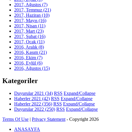
2017, Ağustos
(7)
2017, Temmuz
(21)
2017, Haziran
(10)
2017, Mayıs
(16)
2017, Nisan
(11)
2017, Mart
(23)
2017, Şubat
(16)
2017, Ocak
(11)
2016, Aralık
(8)
2016, Kasım
(21)
2016, Ekim
(7)
2016, Eylül
(6)
2016, Ağustos
(15)
Kategoriler
Duyurular 2021
(34)
RSS
Expand/Collapse
Haberler 2021
(42)
RSS
Expand/Collapse
Haberler 2022
(356)
RSS
Expand/Collapse
Duyurular 2022
(250)
RSS
Expand/Collapse
Terms Of Use
|
Privacy Statement
-
Copyright 2026
ANASAYFA