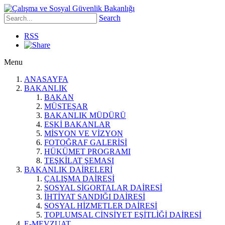
Search
RSS
Menu
ANASAYFA
BAKANLIK
BAKAN
MÜSTEŞAR
BAKANLIK MÜDÜRÜ
ESKİ BAKANLAR
MİSYON VE VİZYON
FOTOĞRAF GALERİSİ
HÜKÜMET PROGRAMI
TEŞKİLAT ŞEMASI
BAKANLIK DAİRELERİ
ÇALIŞMA DAİRESİ
SOSYAL SİGORTALAR DAİRESİ
İHTİYAT SANDIĞI DAİRESİ
SOSYAL HİZMETLER DAİRESİ
TOPLUMSAL CİNSİYET EŞİTLİĞİ DAİRESİ
E-MEVZUAT