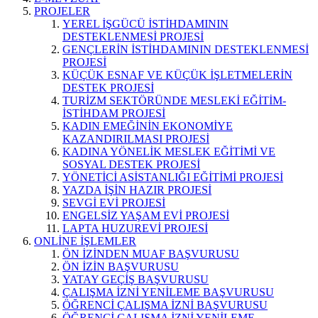
PROJELER
YEREL İŞGÜCÜ İSTİHDAMININ
DESTEKLENMESİ PROJESİ
GENÇLERİN İSTİHDAMININ DESTEKLENMESİ
PROJESİ
KÜÇÜK ESNAF VE KÜÇÜK İŞLETMELERİN
DESTEK PROJESİ
TURİZM SEKTÖRÜNDE MESLEKİ EĞİTİM-
İSTİHDAM PROJESİ
KADIN EMEĞİNİN EKONOMİYE
KAZANDIRILMASI PROJESİ
KADINA YÖNELİK MESLEK EĞİTİMİ VE
SOSYAL DESTEK PROJESİ
YÖNETİCİ ASİSTANLIĞI EĞİTİMİ PROJESİ
YAZDA İŞİN HAZIR PROJESİ
SEVGİ EVİ PROJESİ
ENGELSİZ YAŞAM EVİ PROJESİ
LAPTA HUZUREVİ PROJESİ
ONLİNE İŞLEMLER
ÖN İZİNDEN MUAF BAŞVURUSU
ÖN İZİN BAŞVURUSU
YATAY GEÇİŞ BAŞVURUSU
ÇALIŞMA İZNİ YENİLEME BAŞVURUSU
ÖĞRENCİ ÇALIŞMA İZNİ BAŞVURUSU
ÖĞRENCİ ÇALIŞMA İZNİ YENİLEME