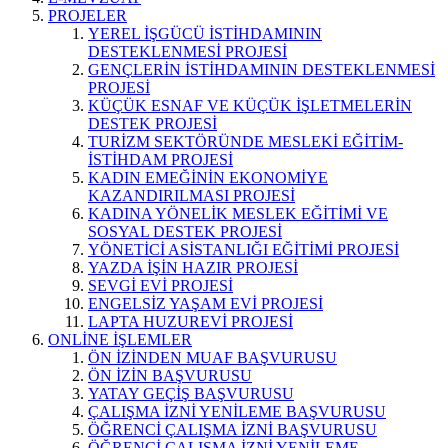
PROJELER
YEREL İŞGÜCÜ İSTİHDAMININ
DESTEKLENMESİ PROJESİ
GENÇLERİN İSTİHDAMININ DESTEKLENMESİ
PROJESİ
KÜÇÜK ESNAF VE KÜÇÜK İŞLETMELERİN
DESTEK PROJESİ
TURİZM SEKTÖRÜNDE MESLEKİ EĞİTİM-
İSTİHDAM PROJESİ
KADIN EMEĞİNİN EKONOMİYE
KAZANDIRILMASI PROJESİ
KADINA YÖNELİK MESLEK EĞİTİMİ VE
SOSYAL DESTEK PROJESİ
YÖNETİCİ ASİSTANLIĞI EĞİTİMİ PROJESİ
YAZDA İŞİN HAZIR PROJESİ
SEVGİ EVİ PROJESİ
ENGELSİZ YAŞAM EVİ PROJESİ
LAPTA HUZUREVİ PROJESİ
ONLİNE İŞLEMLER
ÖN İZİNDEN MUAF BAŞVURUSU
ÖN İZİN BAŞVURUSU
YATAY GEÇİŞ BAŞVURUSU
ÇALIŞMA İZNİ YENİLEME BAŞVURUSU
ÖĞRENCİ ÇALIŞMA İZNİ BAŞVURUSU
ÖĞRENCİ ÇALIŞMA İZNİ YENİLEME