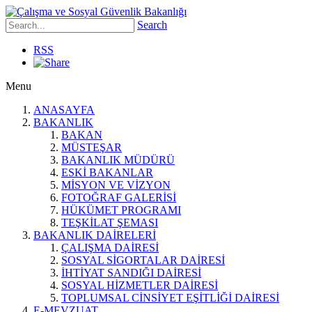
Search
RSS
Menu
ANASAYFA
BAKANLIK
BAKAN
MÜSTEŞAR
BAKANLIK MÜDÜRÜ
ESKİ BAKANLAR
MİSYON VE VİZYON
FOTOĞRAF GALERİSİ
HÜKÜMET PROGRAMI
TEŞKİLAT ŞEMASI
BAKANLIK DAİRELERİ
ÇALIŞMA DAİRESİ
SOSYAL SİGORTALAR DAİRESİ
İHTİYAT SANDIĞI DAİRESİ
SOSYAL HİZMETLER DAİRESİ
TOPLUMSAL CİNSİYET EŞİTLİĞİ DAİRESİ
E-MEVZUAT