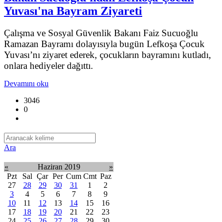
Yuvası'na Bayram Ziyareti
Çalışma ve Sosyal Güvenlik Bakanı Faiz Sucuoğlu
Ramazan Bayramı dolayısıyla bugün Lefkoşa Çocuk
Yuvası’nı ziyaret ederek, çocukların bayramını kutladı,
onlara hediyeler dağıttı.
Devamını oku
3046
0
Ara
«
Haziran 2019
»
Pzt
Sal
Çar
Per
Cum
Cmt
Paz
27
28
29
30
31
1
2
3
4
5
6
7
8
9
10
11
12
13
14
15
16
17
18
19
20
21
22
23
24
25
26
27
28
29
30