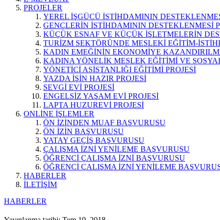
PROJELER
YEREL İŞGÜCÜ İSTİHDAMININ DESTEKLENMES
GENÇLERİN İSTİHDAMININ DESTEKLENMESİ P
KÜÇÜK ESNAF VE KÜÇÜK İŞLETMELERİN DES
TURİZM SEKTÖRÜNDE MESLEKİ EĞİTİM-İSTİH
KADIN EMEĞİNİN EKONOMİYE KAZANDIRILMA
KADINA YÖNELİK MESLEK EĞİTİMİ VE SOSYAL
YÖNETİCİ ASİSTANLIĞI EĞİTİMİ PROJESİ
YAZDA İŞİN HAZIR PROJESİ
SEVGİ EVİ PROJESİ
ENGELSİZ YAŞAM EVİ PROJESİ
LAPTA HUZUREVİ PROJESİ
ONLİNE İŞLEMLER
ÖN İZİNDEN MUAF BAŞVURUSU
ÖN İZİN BAŞVURUSU
YATAY GEÇİŞ BAŞVURUSU
ÇALIŞMA İZNİ YENİLEME BAŞVURUSU
ÖĞRENCİ ÇALIŞMA İZNİ BAŞVURUSU
ÖĞRENCİ ÇALIŞMA İZNİ YENİLEME BAŞVURU
HABERLER
İLETİŞİM
HABERLER
Yayınlanma tarihi: Tem 19, 2018