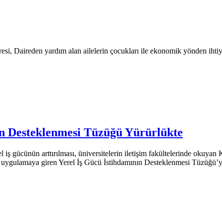
, Daireden yardım alan ailelerin çocukları ile ekonomik yönden ihtiyaçlı
ın Desteklenmesi Tüzüğü Yürürlükte
iş gücünün arttırılması, üniversitelerin iletişim fakültelerinde okuya
uygulamaya giren Yerel İş Gücü İstihdamının Desteklenmesi Tüzüğü’yle i