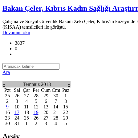
Bakan Çeler, Kıbrıs Kadın Sağlığı Araştırm
Çalışma ve Sosyal Güvenlik Bakanı Zeki Çeler, Kıbrıs’ın kuzeyinde kad
(KISAA) temsilcileri ile görüştü.
Devamını oku
3837
0
Ara
«
Temmuz 2018
»
Pzt
Sal
Çar
Per
Cum
Cmt
Paz
25
26
27
28
29
30
1
2
3
4
5
6
7
8
9
10
11
12
13
14
15
16
17
18
19
20
21
22
23
24
25
26
27
28
29
30
31
1
2
3
4
5
Arşiv