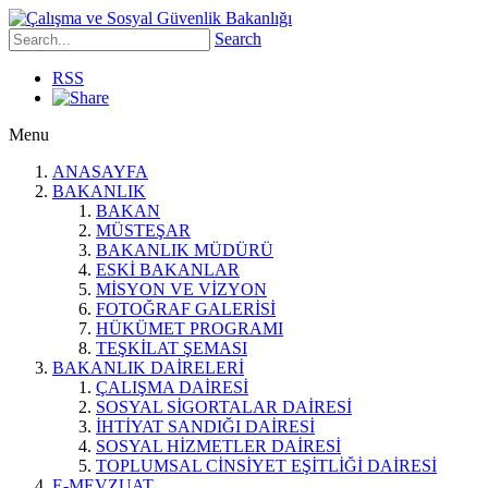
Search
RSS
Menu
ANASAYFA
BAKANLIK
BAKAN
MÜSTEŞAR
BAKANLIK MÜDÜRÜ
ESKİ BAKANLAR
MİSYON VE VİZYON
FOTOĞRAF GALERİSİ
HÜKÜMET PROGRAMI
TEŞKİLAT ŞEMASI
BAKANLIK DAİRELERİ
ÇALIŞMA DAİRESİ
SOSYAL SİGORTALAR DAİRESİ
İHTİYAT SANDIĞI DAİRESİ
SOSYAL HİZMETLER DAİRESİ
TOPLUMSAL CİNSİYET EŞİTLİĞİ DAİRESİ
E-MEVZUAT