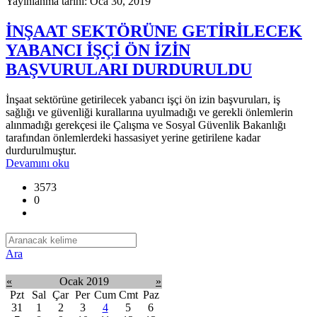
Yayınlanma tarihi: Oca 30, 2019
İNŞAAT SEKTÖRÜNE GETİRİLECEK
YABANCI İŞÇİ ÖN İZİN
BAŞVURULARI DURDURULDU
İnşaat sektörüne getirilecek yabancı işçi ön izin başvuruları, iş
sağlığı ve güvenliği kurallarına uyulmadığı ve gerekli önlemlerin
alınmadığı gerekçesi ile Çalışma ve Sosyal Güvenlik Bakanlığı
tarafından önlemlerdeki hassasiyet yerine getirilene kadar
durdurulmuştur.
Devamını oku
3573
0
Ara
«
Ocak 2019
»
Pzt
Sal
Çar
Per
Cum
Cmt
Paz
31
1
2
3
4
5
6