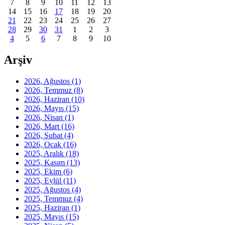
7
8
9
10
11
12
13
14
15
16
17
18
19
20
21
22
23
24
25
26
27
28
29
30
31
1
2
3
4
5
6
7
8
9
10
Arşiv
2026, Ağustos
(1)
2026, Temmuz
(8)
2026, Haziran
(10)
2026, Mayıs
(15)
2026, Nisan
(1)
2026, Mart
(16)
2026, Şubat
(4)
2026, Ocak
(16)
2025, Aralık
(18)
2025, Kasım
(13)
2025, Ekim
(6)
2025, Eylül
(11)
2025, Ağustos
(4)
2025, Temmuz
(4)
2025, Haziran
(1)
2025, Mayıs
(15)