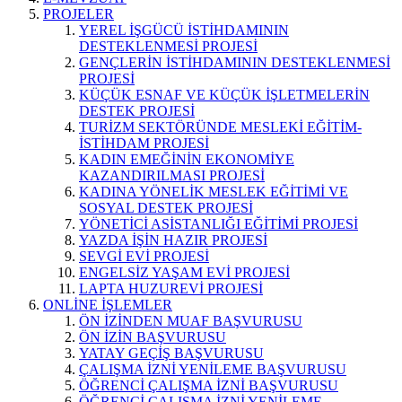
PROJELER
YEREL İŞGÜCÜ İSTİHDAMININ
DESTEKLENMESİ PROJESİ
GENÇLERİN İSTİHDAMININ DESTEKLENMESİ
PROJESİ
KÜÇÜK ESNAF VE KÜÇÜK İŞLETMELERİN
DESTEK PROJESİ
TURİZM SEKTÖRÜNDE MESLEKİ EĞİTİM-
İSTİHDAM PROJESİ
KADIN EMEĞİNİN EKONOMİYE
KAZANDIRILMASI PROJESİ
KADINA YÖNELİK MESLEK EĞİTİMİ VE
SOSYAL DESTEK PROJESİ
YÖNETİCİ ASİSTANLIĞI EĞİTİMİ PROJESİ
YAZDA İŞİN HAZIR PROJESİ
SEVGİ EVİ PROJESİ
ENGELSİZ YAŞAM EVİ PROJESİ
LAPTA HUZUREVİ PROJESİ
ONLİNE İŞLEMLER
ÖN İZİNDEN MUAF BAŞVURUSU
ÖN İZİN BAŞVURUSU
YATAY GEÇİŞ BAŞVURUSU
ÇALIŞMA İZNİ YENİLEME BAŞVURUSU
ÖĞRENCİ ÇALIŞMA İZNİ BAŞVURUSU
ÖĞRENCİ ÇALIŞMA İZNİ YENİLEME