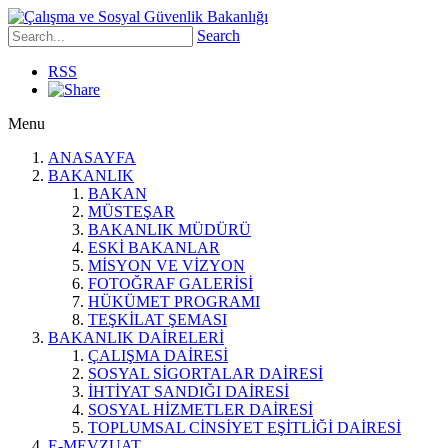
Search
RSS
Menu
ANASAYFA
BAKANLIK
BAKAN
MÜSTEŞAR
BAKANLIK MÜDÜRÜ
ESKİ BAKANLAR
MİSYON VE VİZYON
FOTOĞRAF GALERİSİ
HÜKÜMET PROGRAMI
TEŞKİLAT ŞEMASI
BAKANLIK DAİRELERİ
ÇALIŞMA DAİRESİ
SOSYAL SİGORTALAR DAİRESİ
İHTİYAT SANDIĞI DAİRESİ
SOSYAL HİZMETLER DAİRESİ
TOPLUMSAL CİNSİYET EŞİTLİĞİ DAİRESİ
E-MEVZUAT