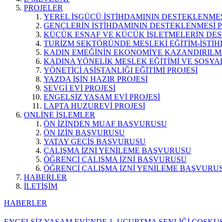
PROJELER
YEREL İŞGÜCÜ İSTİHDAMININ DESTEKLENMES
GENÇLERİN İSTİHDAMININ DESTEKLENMESİ P
KÜÇÜK ESNAF VE KÜÇÜK İŞLETMELERİN DES
TURİZM SEKTÖRÜNDE MESLEKİ EĞİTİM-İSTİH
KADIN EMEĞİNİN EKONOMİYE KAZANDIRILMA
KADINA YÖNELİK MESLEK EĞİTİMİ VE SOSYAL
YÖNETİCİ ASİSTANLIĞI EĞİTİMİ PROJESİ
YAZDA İŞİN HAZIR PROJESİ
SEVGİ EVİ PROJESİ
ENGELSİZ YAŞAM EVİ PROJESİ
LAPTA HUZUREVİ PROJESİ
ONLİNE İŞLEMLER
ÖN İZİNDEN MUAF BAŞVURUSU
ÖN İZİN BAŞVURUSU
YATAY GEÇİŞ BAŞVURUSU
ÇALIŞMA İZNİ YENİLEME BAŞVURUSU
ÖĞRENCİ ÇALIŞMA İZNİ BAŞVURUSU
ÖĞRENCİ ÇALIŞMA İZNİ YENİLEME BAŞVURU
HABERLER
İLETİŞİM
HABERLER
ENGELSİZ YAŞAM EVİ’NDE 1. UÇURTMA ŞENLİĞİ COŞKU