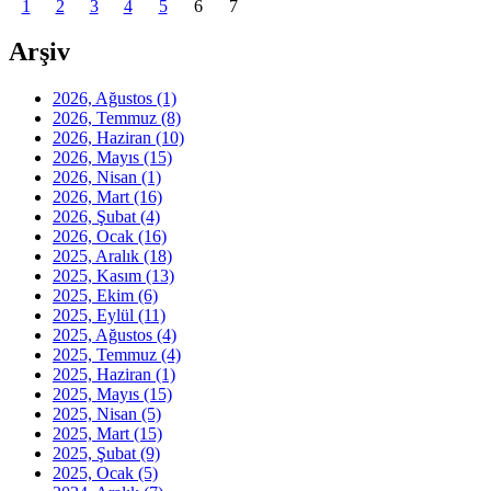
1
2
3
4
5
6
7
Arşiv
2026, Ağustos
(1)
2026, Temmuz
(8)
2026, Haziran
(10)
2026, Mayıs
(15)
2026, Nisan
(1)
2026, Mart
(16)
2026, Şubat
(4)
2026, Ocak
(16)
2025, Aralık
(18)
2025, Kasım
(13)
2025, Ekim
(6)
2025, Eylül
(11)
2025, Ağustos
(4)
2025, Temmuz
(4)
2025, Haziran
(1)
2025, Mayıs
(15)
2025, Nisan
(5)
2025, Mart
(15)
2025, Şubat
(9)
2025, Ocak
(5)