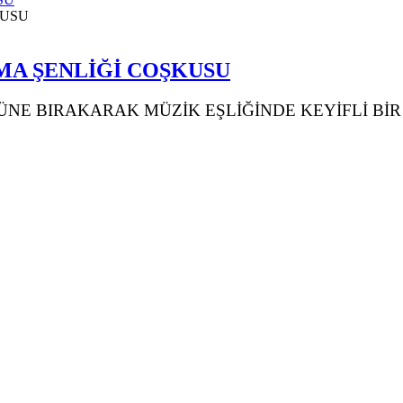
TMA ŞENLİĞİ COŞKUSU
NE BIRAKARAK MÜZİK EŞLİĞİNDE KEYİFLİ BİR