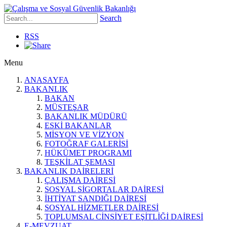
Search
RSS
Menu
ANASAYFA
BAKANLIK
BAKAN
MÜSTEŞAR
BAKANLIK MÜDÜRÜ
ESKİ BAKANLAR
MİSYON VE VİZYON
FOTOĞRAF GALERİSİ
HÜKÜMET PROGRAMI
TEŞKİLAT ŞEMASI
BAKANLIK DAİRELERİ
ÇALIŞMA DAİRESİ
SOSYAL SİGORTALAR DAİRESİ
İHTİYAT SANDIĞI DAİRESİ
SOSYAL HİZMETLER DAİRESİ
TOPLUMSAL CİNSİYET EŞİTLİĞİ DAİRESİ
E-MEVZUAT