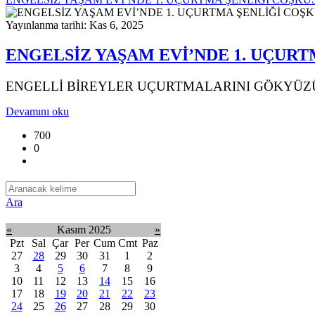
Yayınlanma tarihi: Kas 6, 2025
ENGELSİZ YAŞAM EVİ’NDE 1. UÇUR
ENGELLİ BİREYLER UÇURTMALARINI GÖKYÜZÜ
Devamını oku
700
0
Ara
«
Kasım 2025
»
Pzt
Sal
Çar
Per
Cum
Cmt
Paz
27
28
29
30
31
1
2
3
4
5
6
7
8
9
10
11
12
13
14
15
16
17
18
19
20
21
22
23
24
25
26
27
28
29
30