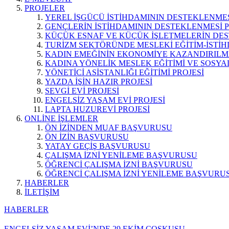
PROJELER
YEREL İŞGÜCÜ İSTİHDAMININ DESTEKLENMES
GENÇLERİN İSTİHDAMININ DESTEKLENMESİ P
KÜÇÜK ESNAF VE KÜÇÜK İŞLETMELERİN DES
TURİZM SEKTÖRÜNDE MESLEKİ EĞİTİM-İSTİH
KADIN EMEĞİNİN EKONOMİYE KAZANDIRILMA
KADINA YÖNELİK MESLEK EĞİTİMİ VE SOSYAL
YÖNETİCİ ASİSTANLIĞI EĞİTİMİ PROJESİ
YAZDA İŞİN HAZIR PROJESİ
SEVGİ EVİ PROJESİ
ENGELSİZ YAŞAM EVİ PROJESİ
LAPTA HUZUREVİ PROJESİ
ONLİNE İŞLEMLER
ÖN İZİNDEN MUAF BAŞVURUSU
ÖN İZİN BAŞVURUSU
YATAY GEÇİŞ BAŞVURUSU
ÇALIŞMA İZNİ YENİLEME BAŞVURUSU
ÖĞRENCİ ÇALIŞMA İZNİ BAŞVURUSU
ÖĞRENCİ ÇALIŞMA İZNİ YENİLEME BAŞVURU
HABERLER
İLETİŞİM
HABERLER
ENGELSİZ YAŞAM EVİ’NDE 29 EKİM COŞKUSU