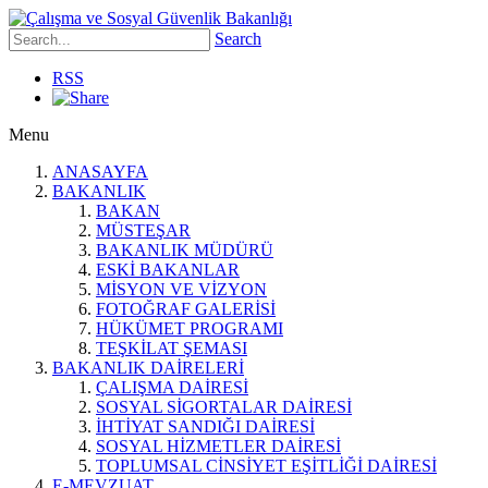
Search
RSS
Menu
ANASAYFA
BAKANLIK
BAKAN
MÜSTEŞAR
BAKANLIK MÜDÜRÜ
ESKİ BAKANLAR
MİSYON VE VİZYON
FOTOĞRAF GALERİSİ
HÜKÜMET PROGRAMI
TEŞKİLAT ŞEMASI
BAKANLIK DAİRELERİ
ÇALIŞMA DAİRESİ
SOSYAL SİGORTALAR DAİRESİ
İHTİYAT SANDIĞI DAİRESİ
SOSYAL HİZMETLER DAİRESİ
TOPLUMSAL CİNSİYET EŞİTLİĞİ DAİRESİ
E-MEVZUAT