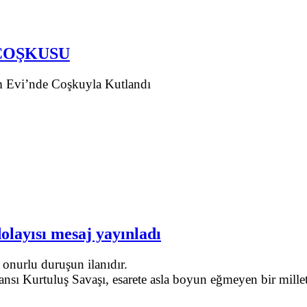
 COŞKUSU
 Evi’nde Coşkuyla Kutlandı
layısı mesaj yayınladı
 onurlu duruşun ilanıdır.
ansı Kurtuluş Savaşı, esarete asla boyun eğmeyen bir mill