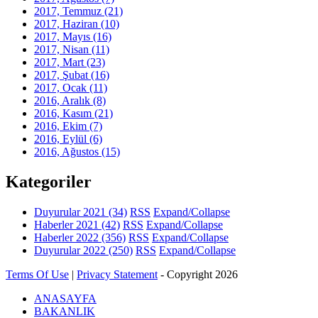
2017, Temmuz
(21)
2017, Haziran
(10)
2017, Mayıs
(16)
2017, Nisan
(11)
2017, Mart
(23)
2017, Şubat
(16)
2017, Ocak
(11)
2016, Aralık
(8)
2016, Kasım
(21)
2016, Ekim
(7)
2016, Eylül
(6)
2016, Ağustos
(15)
Kategoriler
Duyurular 2021
(34)
RSS
Expand/Collapse
Haberler 2021
(42)
RSS
Expand/Collapse
Haberler 2022
(356)
RSS
Expand/Collapse
Duyurular 2022
(250)
RSS
Expand/Collapse
Terms Of Use
|
Privacy Statement
-
Copyright 2026
ANASAYFA
BAKANLIK