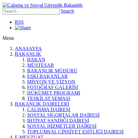
Search
RSS
Menu
ANASAYFA
BAKANLIK
BAKAN
MÜSTEŞAR
BAKANLIK MÜDÜRÜ
ESKİ BAKANLAR
MİSYON VE VİZYON
FOTOĞRAF GALERİSİ
HÜKÜMET PROGRAMI
TEŞKİLAT ŞEMASI
BAKANLIK DAİRELERİ
ÇALIŞMA DAİRESİ
SOSYAL SİGORTALAR DAİRESİ
İHTİYAT SANDIĞI DAİRESİ
SOSYAL HİZMETLER DAİRESİ
TOPLUMSAL CİNSİYET EŞİTLİĞİ DAİRESİ
E-MEVZUAT