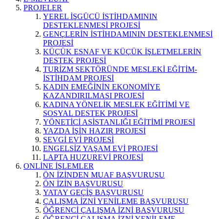
PROJELER
YEREL İŞGÜCÜ İSTİHDAMININ
DESTEKLENMESİ PROJESİ
GENÇLERİN İSTİHDAMININ DESTEKLENMESİ
PROJESİ
KÜÇÜK ESNAF VE KÜÇÜK İŞLETMELERİN
DESTEK PROJESİ
TURİZM SEKTÖRÜNDE MESLEKİ EĞİTİM-
İSTİHDAM PROJESİ
KADIN EMEĞİNİN EKONOMİYE
KAZANDIRILMASI PROJESİ
KADINA YÖNELİK MESLEK EĞİTİMİ VE
SOSYAL DESTEK PROJESİ
YÖNETİCİ ASİSTANLIĞI EĞİTİMİ PROJESİ
YAZDA İŞİN HAZIR PROJESİ
SEVGİ EVİ PROJESİ
ENGELSİZ YAŞAM EVİ PROJESİ
LAPTA HUZUREVİ PROJESİ
ONLİNE İŞLEMLER
ÖN İZİNDEN MUAF BAŞVURUSU
ÖN İZİN BAŞVURUSU
YATAY GEÇİŞ BAŞVURUSU
ÇALIŞMA İZNİ YENİLEME BAŞVURUSU
ÖĞRENCİ ÇALIŞMA İZNİ BAŞVURUSU
ÖĞRENCİ ÇALIŞMA İZNİ YENİLEME