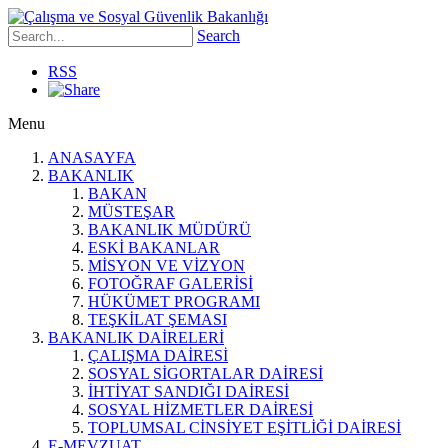
Search
RSS
Menu
ANASAYFA
BAKANLIK
BAKAN
MÜSTEŞAR
BAKANLIK MÜDÜRÜ
ESKİ BAKANLAR
MİSYON VE VİZYON
FOTOĞRAF GALERİSİ
HÜKÜMET PROGRAMI
TEŞKİLAT ŞEMASI
BAKANLIK DAİRELERİ
ÇALIŞMA DAİRESİ
SOSYAL SİGORTALAR DAİRESİ
İHTİYAT SANDIĞI DAİRESİ
SOSYAL HİZMETLER DAİRESİ
TOPLUMSAL CİNSİYET EŞİTLİĞİ DAİRESİ
E-MEVZUAT