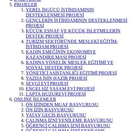
PROJELER
YEREL İŞGÜCÜ İSTİHDAMININ
DESTEKLENMESİ PROJESİ
GENÇLERİN İSTİHDAMININ DESTEKLENMESİ
PROJESİ
KÜÇÜK ESNAF VE KÜÇÜK İŞLETMELERİN
DESTEK PROJESİ
TURİZM SEKTÖRÜNDE MESLEKİ EĞİTİM-
İSTİHDAM PROJESİ
KADIN EMEĞİNİN EKONOMİYE
KAZANDIRILMASI PROJESİ
KADINA YÖNELİK MESLEK EĞİTİMİ VE
SOSYAL DESTEK PROJESİ
YÖNETİCİ ASİSTANLIĞI EĞİTİMİ PROJESİ
YAZDA İŞİN HAZIR PROJESİ
SEVGİ EVİ PROJESİ
ENGELSİZ YAŞAM EVİ PROJESİ
LAPTA HUZUREVİ PROJESİ
ONLİNE İŞLEMLER
ÖN İZİNDEN MUAF BAŞVURUSU
ÖN İZİN BAŞVURUSU
YATAY GEÇİŞ BAŞVURUSU
ÇALIŞMA İZNİ YENİLEME BAŞVURUSU
ÖĞRENCİ ÇALIŞMA İZNİ BAŞVURUSU
ÖĞRENCİ ÇALIŞMA İZNİ YENİLEME