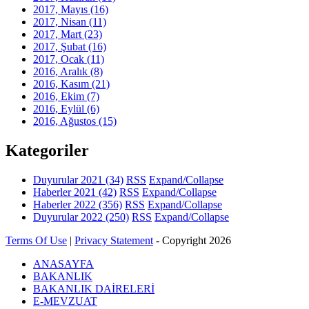
2017, Mayıs
(16)
2017, Nisan
(11)
2017, Mart
(23)
2017, Şubat
(16)
2017, Ocak
(11)
2016, Aralık
(8)
2016, Kasım
(21)
2016, Ekim
(7)
2016, Eylül
(6)
2016, Ağustos
(15)
Kategoriler
Duyurular 2021
(34)
RSS
Expand/Collapse
Haberler 2021
(42)
RSS
Expand/Collapse
Haberler 2022
(356)
RSS
Expand/Collapse
Duyurular 2022
(250)
RSS
Expand/Collapse
Terms Of Use
|
Privacy Statement
-
Copyright 2026
ANASAYFA
BAKANLIK
BAKANLIK DAİRELERİ
E-MEVZUAT