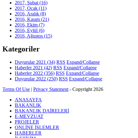
2017, Şubat
(16)
2017, Ocak
(11)
2016, Aralık
(8)
2016, Kasım
(21)
2016, Ekim
(7)
2016, Eylül
(6)
2016, Ağustos
(15)
Kategoriler
Duyurular 2021
(34)
RSS
Expand/Collapse
Haberler 2021
(42)
RSS
Expand/Collapse
Haberler 2022
(356)
RSS
Expand/Collapse
Duyurular 2022
(250)
RSS
Expand/Collapse
Terms Of Use
|
Privacy Statement
-
Copyright 2026
ANASAYFA
BAKANLIK
BAKANLIK DAİRELERİ
E-MEVZUAT
PROJELER
ONLİNE İŞLEMLER
HABERLER