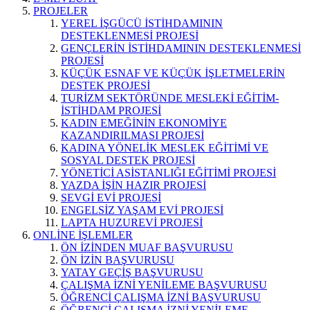
PROJELER
YEREL İŞGÜCÜ İSTİHDAMININ
DESTEKLENMESİ PROJESİ
GENÇLERİN İSTİHDAMININ DESTEKLENMESİ
PROJESİ
KÜÇÜK ESNAF VE KÜÇÜK İŞLETMELERİN
DESTEK PROJESİ
TURİZM SEKTÖRÜNDE MESLEKİ EĞİTİM-
İSTİHDAM PROJESİ
KADIN EMEĞİNİN EKONOMİYE
KAZANDIRILMASI PROJESİ
KADINA YÖNELİK MESLEK EĞİTİMİ VE
SOSYAL DESTEK PROJESİ
YÖNETİCİ ASİSTANLIĞI EĞİTİMİ PROJESİ
YAZDA İŞİN HAZIR PROJESİ
SEVGİ EVİ PROJESİ
ENGELSİZ YAŞAM EVİ PROJESİ
LAPTA HUZUREVİ PROJESİ
ONLİNE İŞLEMLER
ÖN İZİNDEN MUAF BAŞVURUSU
ÖN İZİN BAŞVURUSU
YATAY GEÇİŞ BAŞVURUSU
ÇALIŞMA İZNİ YENİLEME BAŞVURUSU
ÖĞRENCİ ÇALIŞMA İZNİ BAŞVURUSU
ÖĞRENCİ ÇALIŞMA İZNİ YENİLEME