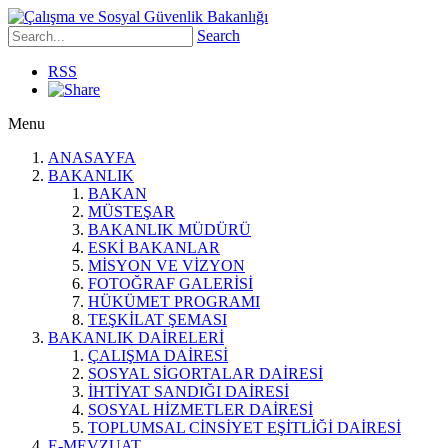
Search
RSS
Menu
ANASAYFA
BAKANLIK
BAKAN
MÜSTEŞAR
BAKANLIK MÜDÜRÜ
ESKİ BAKANLAR
MİSYON VE VİZYON
FOTOĞRAF GALERİSİ
HÜKÜMET PROGRAMI
TEŞKİLAT ŞEMASI
BAKANLIK DAİRELERİ
ÇALIŞMA DAİRESİ
SOSYAL SİGORTALAR DAİRESİ
İHTİYAT SANDIĞI DAİRESİ
SOSYAL HİZMETLER DAİRESİ
TOPLUMSAL CİNSİYET EŞİTLİĞİ DAİRESİ
E-MEVZUAT