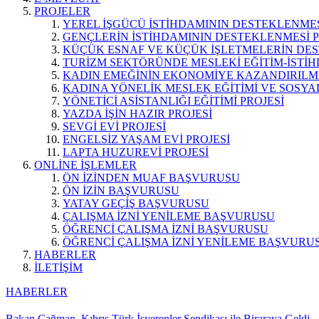
PROJELER
YEREL İŞGÜCÜ İSTİHDAMININ DESTEKLENMES
GENÇLERİN İSTİHDAMININ DESTEKLENMESİ P
KÜÇÜK ESNAF VE KÜÇÜK İŞLETMELERİN DES
TURİZM SEKTÖRÜNDE MESLEKİ EĞİTİM-İSTİH
KADIN EMEĞİNİN EKONOMİYE KAZANDIRILMA
KADINA YÖNELİK MESLEK EĞİTİMİ VE SOSYAL
YÖNETİCİ ASİSTANLIĞI EĞİTİMİ PROJESİ
YAZDA İŞİN HAZIR PROJESİ
SEVGİ EVİ PROJESİ
ENGELSİZ YAŞAM EVİ PROJESİ
LAPTA HUZUREVİ PROJESİ
ONLİNE İŞLEMLER
ÖN İZİNDEN MUAF BAŞVURUSU
ÖN İZİN BAŞVURUSU
YATAY GEÇİŞ BAŞVURUSU
ÇALIŞMA İZNİ YENİLEME BAŞVURUSU
ÖĞRENCİ ÇALIŞMA İZNİ BAŞVURUSU
ÖĞRENCİ ÇALIŞMA İZNİ YENİLEME BAŞVURU
HABERLER
İLETİŞİM
HABERLER
Bakan Çağman, Kıbrıs Türk İşverenler Sendikası ile Biraraya Geldi