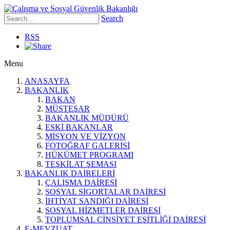
Search
RSS
Menu
ANASAYFA
BAKANLIK
BAKAN
MÜSTEŞAR
BAKANLIK MÜDÜRÜ
ESKİ BAKANLAR
MİSYON VE VİZYON
FOTOĞRAF GALERİSİ
HÜKÜMET PROGRAMI
TEŞKİLAT ŞEMASI
BAKANLIK DAİRELERİ
ÇALIŞMA DAİRESİ
SOSYAL SİGORTALAR DAİRESİ
İHTİYAT SANDIĞI DAİRESİ
SOSYAL HİZMETLER DAİRESİ
TOPLUMSAL CİNSİYET EŞİTLİĞİ DAİRESİ
E-MEVZUAT