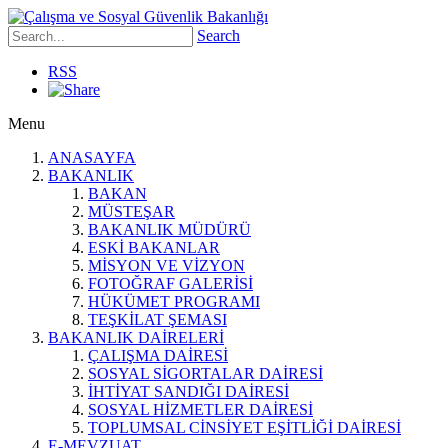
Search
RSS
Menu
ANASAYFA
BAKANLIK
BAKAN
MÜSTEŞAR
BAKANLIK MÜDÜRÜ
ESKİ BAKANLAR
MİSYON VE VİZYON
FOTOĞRAF GALERİSİ
HÜKÜMET PROGRAMI
TEŞKİLAT ŞEMASI
BAKANLIK DAİRELERİ
ÇALIŞMA DAİRESİ
SOSYAL SİGORTALAR DAİRESİ
İHTİYAT SANDIĞI DAİRESİ
SOSYAL HİZMETLER DAİRESİ
TOPLUMSAL CİNSİYET EŞİTLİĞİ DAİRESİ
E-MEVZUAT