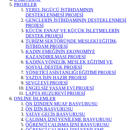
PROJELER
YEREL İŞGÜCÜ İSTİHDAMININ
DESTEKLENMESİ PROJESİ
GENÇLERİN İSTİHDAMININ DESTEKLENMESİ
PROJESİ
KÜÇÜK ESNAF VE KÜÇÜK İŞLETMELERİN
DESTEK PROJESİ
TURİZM SEKTÖRÜNDE MESLEKİ EĞİTİM-
İSTİHDAM PROJESİ
KADIN EMEĞİNİN EKONOMİYE
KAZANDIRILMASI PROJESİ
KADINA YÖNELİK MESLEK EĞİTİMİ VE
SOSYAL DESTEK PROJESİ
YÖNETİCİ ASİSTANLIĞI EĞİTİMİ PROJESİ
YAZDA İŞİN HAZIR PROJESİ
SEVGİ EVİ PROJESİ
ENGELSİZ YAŞAM EVİ PROJESİ
LAPTA HUZUREVİ PROJESİ
ONLİNE İŞLEMLER
ÖN İZİNDEN MUAF BAŞVURUSU
ÖN İZİN BAŞVURUSU
YATAY GEÇİŞ BAŞVURUSU
ÇALIŞMA İZNİ YENİLEME BAŞVURUSU
ÖĞRENCİ ÇALIŞMA İZNİ BAŞVURUSU
ÖĞRENCİ ÇALIŞMA İZNİ YENİLEME