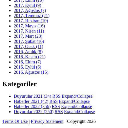
2017, Ekim
(10)
2017, Eylül
(9)
2017, Ağustos
(7)
2017, Temmuz
(21)
2017, Haziran
(10)
2017, Mayıs
(16)
2017, Nisan
(11)
2017, Mart
(23)
2017, Şubat
(16)
2017, Ocak
(11)
2016, Aralık
(8)
2016, Kasım
(21)
2016, Ekim
(7)
2016, Eylül
(6)
2016, Ağustos
(15)
Kategoriler
Duyurular 2021
(34)
RSS
Expand/Collapse
Haberler 2021
(42)
RSS
Expand/Collapse
Haberler 2022
(356)
RSS
Expand/Collapse
Duyurular 2022
(250)
RSS
Expand/Collapse
Terms Of Use
|
Privacy Statement
-
Copyright 2026