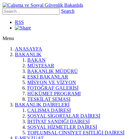
Search
RSS
Menu
ANASAYFA
BAKANLIK
BAKAN
MÜSTEŞAR
BAKANLIK MÜDÜRÜ
ESKİ BAKANLAR
MİSYON VE VİZYON
FOTOĞRAF GALERİSİ
HÜKÜMET PROGRAMI
TEŞKİLAT ŞEMASI
BAKANLIK DAİRELERİ
ÇALIŞMA DAİRESİ
SOSYAL SİGORTALAR DAİRESİ
İHTİYAT SANDIĞI DAİRESİ
SOSYAL HİZMETLER DAİRESİ
TOPLUMSAL CİNSİYET EŞİTLİĞİ DAİRESİ
E-MEVZUAT