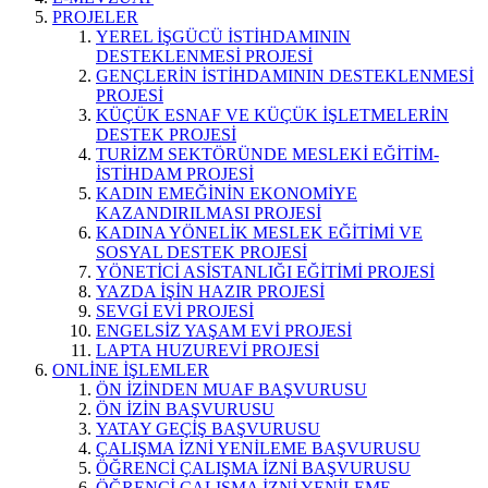
PROJELER
YEREL İŞGÜCÜ İSTİHDAMININ
DESTEKLENMESİ PROJESİ
GENÇLERİN İSTİHDAMININ DESTEKLENMESİ
PROJESİ
KÜÇÜK ESNAF VE KÜÇÜK İŞLETMELERİN
DESTEK PROJESİ
TURİZM SEKTÖRÜNDE MESLEKİ EĞİTİM-
İSTİHDAM PROJESİ
KADIN EMEĞİNİN EKONOMİYE
KAZANDIRILMASI PROJESİ
KADINA YÖNELİK MESLEK EĞİTİMİ VE
SOSYAL DESTEK PROJESİ
YÖNETİCİ ASİSTANLIĞI EĞİTİMİ PROJESİ
YAZDA İŞİN HAZIR PROJESİ
SEVGİ EVİ PROJESİ
ENGELSİZ YAŞAM EVİ PROJESİ
LAPTA HUZUREVİ PROJESİ
ONLİNE İŞLEMLER
ÖN İZİNDEN MUAF BAŞVURUSU
ÖN İZİN BAŞVURUSU
YATAY GEÇİŞ BAŞVURUSU
ÇALIŞMA İZNİ YENİLEME BAŞVURUSU
ÖĞRENCİ ÇALIŞMA İZNİ BAŞVURUSU
ÖĞRENCİ ÇALIŞMA İZNİ YENİLEME