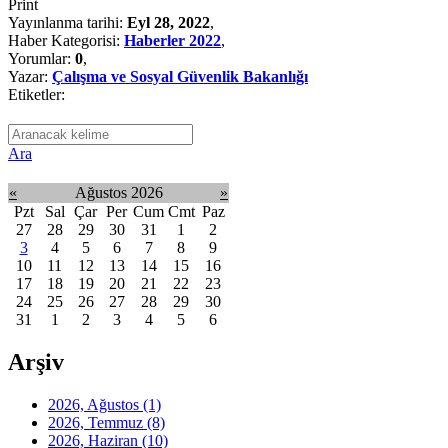
Print
Yayınlanma tarihi:
Eyl 28, 2022
,
Haber Kategorisi:
Haberler 2022
,
Yorumlar:
0
,
Yazar:
Çalışma ve Sosyal Güvenlik Bakanlığı
Etiketler:
Ara
«
Ağustos 2026
»
Pzt
Sal
Çar
Per
Cum
Cmt
Paz
27
28
29
30
31
1
2
3
4
5
6
7
8
9
10
11
12
13
14
15
16
17
18
19
20
21
22
23
24
25
26
27
28
29
30
31
1
2
3
4
5
6
Arşiv
2026, Ağustos
(1)
2026, Temmuz
(8)
2026, Haziran
(10)