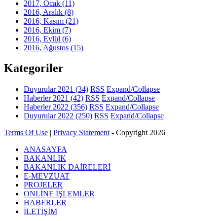
2017, Ocak
(11)
2016, Aralık
(8)
2016, Kasım
(21)
2016, Ekim
(7)
2016, Eylül
(6)
2016, Ağustos
(15)
Kategoriler
Duyurular 2021
(34)
RSS
Expand/Collapse
Haberler 2021
(42)
RSS
Expand/Collapse
Haberler 2022
(356)
RSS
Expand/Collapse
Duyurular 2022
(250)
RSS
Expand/Collapse
Terms Of Use
|
Privacy Statement
-
Copyright 2026
ANASAYFA
BAKANLIK
BAKANLIK DAİRELERİ
E-MEVZUAT
PROJELER
ONLİNE İŞLEMLER
HABERLER
İLETİŞİM