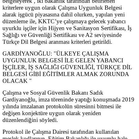
belgeleyerek , iki bakanlık tarafından belirlenen
kriterlere uygun olarak Çalışma Uygunluk Belgesi
alarak işgücü piyasasına dahil olurken, yapılan yeni
düzenleme ile, KKTC’ye çalışmaya gelecek yabancı
uyurklu işçiler için Hijyen ve Sanitasyon Sertifikası, İş
Sağlığı ve Güvenliği Sertifikası ve A2 seviyesinde
Türkçe Dil Belgesi aranması kriterleri getirildi.
GARDİYANOĞLU: "ÜLKEYE ÇALIŞMA
UYGUNLUK BELGESİ İLE GELEN YABANCI
İŞÇİLER, İŞ SAĞLIĞI GÜVENLİĞİ, TÜRKÇE DİL
BELGESİ GİBİ EĞİTİMLER ALMAK ZORUNDA
OLACAK "
Çalışma ve Sosyal Güvenlik Bakanı Sadık
Gardiyanoğlu, imza töreninde yaptığı konuşmada 2019
yılında imzalanan protokolün süresinni bitmesi ile
değişen konjektüre uygun olarak yeniden
düzenlendiğini söyledi.
Protokol ile Çalışma Dairesi tarafından kullanılan
meslek kodlarının, Eğitim Bakanlığı ile uyumlu hale