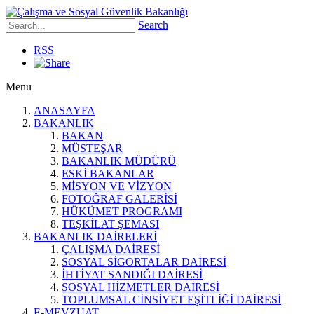
Search
RSS
Menu
ANASAYFA
BAKANLIK
BAKAN
MÜSTEŞAR
BAKANLIK MÜDÜRÜ
ESKİ BAKANLAR
MİSYON VE VİZYON
FOTOĞRAF GALERİSİ
HÜKÜMET PROGRAMI
TEŞKİLAT ŞEMASI
BAKANLIK DAİRELERİ
ÇALIŞMA DAİRESİ
SOSYAL SİGORTALAR DAİRESİ
İHTİYAT SANDIĞI DAİRESİ
SOSYAL HİZMETLER DAİRESİ
TOPLUMSAL CİNSİYET EŞİTLİĞİ DAİRESİ
E-MEVZUAT