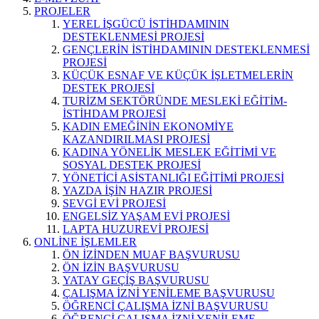
PROJELER
YEREL İŞGÜCÜ İSTİHDAMININ
DESTEKLENMESİ PROJESİ
GENÇLERİN İSTİHDAMININ DESTEKLENMESİ
PROJESİ
KÜÇÜK ESNAF VE KÜÇÜK İŞLETMELERİN
DESTEK PROJESİ
TURİZM SEKTÖRÜNDE MESLEKİ EĞİTİM-
İSTİHDAM PROJESİ
KADIN EMEĞİNİN EKONOMİYE
KAZANDIRILMASI PROJESİ
KADINA YÖNELİK MESLEK EĞİTİMİ VE
SOSYAL DESTEK PROJESİ
YÖNETİCİ ASİSTANLIĞI EĞİTİMİ PROJESİ
YAZDA İŞİN HAZIR PROJESİ
SEVGİ EVİ PROJESİ
ENGELSİZ YAŞAM EVİ PROJESİ
LAPTA HUZUREVİ PROJESİ
ONLİNE İŞLEMLER
ÖN İZİNDEN MUAF BAŞVURUSU
ÖN İZİN BAŞVURUSU
YATAY GEÇİŞ BAŞVURUSU
ÇALIŞMA İZNİ YENİLEME BAŞVURUSU
ÖĞRENCİ ÇALIŞMA İZNİ BAŞVURUSU
ÖĞRENCİ ÇALIŞMA İZNİ YENİLEME