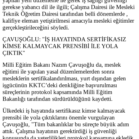
yapılan yeni düzenleme ile gerek iş sağlığı güvenliği
gerekse yabancı dil ile ilgili; Çalışma Dairesi ile Mesleki
Teknik Öğretim Dairesi tarafından belli dönemlerde ,
kalifiye eleman yetiştirilmesi amacıyla mesleki eğitimler
gerçekleştirileceğini söyledi.
ÇAVUŞOĞLU: "İŞ HAYATINDA SERTİFİKASIZ
KİMSE KALMAYCAK PRENSİBİ İLE YOLA
ÇIKTIK"
Milli Eğitim Bakanı Nazım Çavuşoğlu da, meslek
eğitimi ile yapılan yasal düzenlemelerden sonra
mesleklerin sertifikalandırılması, yurt dışından gelen
işgücünün KKTC’deki denkliğine başvurulması
süreçlerinin protokol kapsamında Milli Eğitim
Bakanlığı tarafından sürdürüldüğünü kaydetti.
Ülkedeki iş hayatında sertifikasız kimse kalmayacak
prensibi ile yola çıktıklarını önemle vurgulayan
Çavuşoğlu, "Tüm bakanlıklar bu süreçte büyük adım
attık. Çalışma hayatının gerektirdiği iş güvenliği
konusunda da yeterlilikleri protokol kapsamına ekledik.