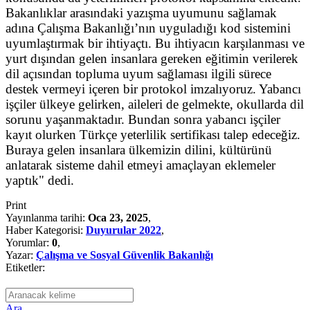
Bakanlıklar arasındaki yazışma uyumunu sağlamak
adına Çalışma Bakanlığı’nın uyguladığı kod sistemini
uyumlaştırmak bir ihtiyaçtı. Bu ihtiyacın karşılanması ve
yurt dışından gelen insanlara gereken eğitimin verilerek
dil açısından topluma uyum sağlaması ilgili sürece
destek vermeyi içeren bir protokol imzalıyoruz. Yabancı
işçiler ülkeye gelirken, aileleri de gelmekte, okullarda dil
sorunu yaşanmaktadır. Bundan sonra yabancı işçiler
kayıt olurken Türkçe yeterlilik sertifikası talep edeceğiz.
Buraya gelen insanlara ülkemizin dilini, kültürünü
anlatarak sisteme dahil etmeyi amaçlayan eklemeler
yaptık" dedi.
Print
Yayınlanma tarihi:
Oca 23, 2025
,
Haber Kategorisi:
Duyurular 2022
,
Yorumlar:
0
,
Yazar:
Çalışma ve Sosyal Güvenlik Bakanlığı
Etiketler:
Ara