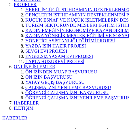
PROJELER
YEREL İŞGÜCÜ İSTİHDAMININ DESTEKLENMES
GENÇLERİN İSTİHDAMININ DESTEKLENMESİ P
KÜÇÜK ESNAF VE KÜÇÜK İŞLETMELERİN DES
TURİZM SEKTÖRÜNDE MESLEKİ EĞİTİM-İSTİH
KADIN EMEĞİNİN EKONOMİYE KAZANDIRILMA
KADINA YÖNELİK MESLEK EĞİTİMİ VE SOSYAL
YÖNETİCİ ASİSTANLIĞI EĞİTİMİ PROJESİ
YAZDA İŞİN HAZIR PROJESİ
SEVGİ EVİ PROJESİ
ENGELSİZ YAŞAM EVİ PROJESİ
LAPTA HUZUREVİ PROJESİ
ONLİNE İŞLEMLER
ÖN İZİNDEN MUAF BAŞVURUSU
ÖN İZİN BAŞVURUSU
YATAY GEÇİŞ BAŞVURUSU
ÇALIŞMA İZNİ YENİLEME BAŞVURUSU
ÖĞRENCİ ÇALIŞMA İZNİ BAŞVURUSU
ÖĞRENCİ ÇALIŞMA İZNİ YENİLEME BAŞVURU
HABERLER
İLETİŞİM
HABERLER