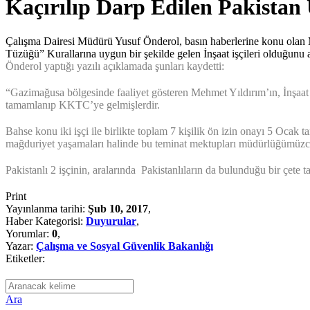
Kaçırılıp Darp Edilen Pakistan U
Çalışma Dairesi Müdürü Yusuf Önderol, basın haberlerine konu olan
Tüzüğü” Kurallarına uygun bir şekilde gelen İnşaat işçileri olduğunu a
Önderol yaptığı yazılı açıklamada şunları kaydetti:
“Gazimağusa bölgesinde faaliyet gösteren Mehmet Yıldırım’ın, İnşaat 
tamamlanıp KKTC’ye gelmişlerdir.
Bahse konu iki işçi ile birlikte toplam 7 kişilik ön izin onayı 5 Oca
mağduriyet yaşamaları halinde bu teminat mektupları müdürlüğümüzce kı
Pakistanlı 2 işçinin, aralarında Pakistanlıların da bulunduğu bir çete 
Print
Yayınlanma tarihi:
Şub 10, 2017
,
Haber Kategorisi:
Duyurular
,
Yorumlar:
0
,
Yazar:
Çalışma ve Sosyal Güvenlik Bakanlığı
Etiketler:
Ara