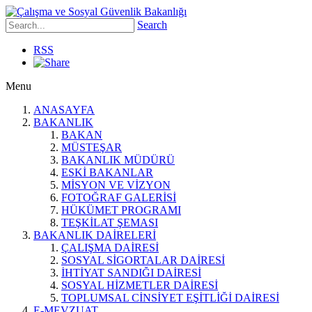
Search
RSS
Menu
ANASAYFA
BAKANLIK
BAKAN
MÜSTEŞAR
BAKANLIK MÜDÜRÜ
ESKİ BAKANLAR
MİSYON VE VİZYON
FOTOĞRAF GALERİSİ
HÜKÜMET PROGRAMI
TEŞKİLAT ŞEMASI
BAKANLIK DAİRELERİ
ÇALIŞMA DAİRESİ
SOSYAL SİGORTALAR DAİRESİ
İHTİYAT SANDIĞI DAİRESİ
SOSYAL HİZMETLER DAİRESİ
TOPLUMSAL CİNSİYET EŞİTLİĞİ DAİRESİ
E-MEVZUAT