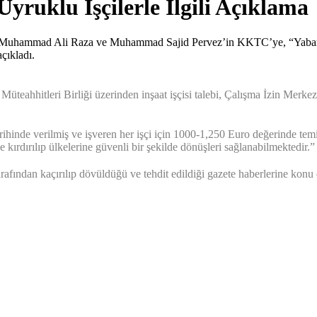
yruklu İşçilerle İlgili Açıklama
 Muhammad Ali Raza ve Muhammad Sajid Pervez’in KKTC’ye, “Yabancıla
çıkladı.
Müteahhitleri Birliği üzerinden inşaat işçisi talebi, Çalışma İzin Mer
k tarihinde verilmiş ve işveren her işçi için 1000-1,250 Euro değerinde
rdırılıp ülkelerine güvenli bir şekilde dönüşleri sağlanabilmektedir.”
tarafından kaçırılıp dövüldüğü ve tehdit edildiği gazete haberlerine konu