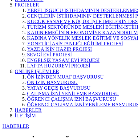
PROJELER
YEREL İŞGÜCÜ İSTİHDAMININ DESTEKLENMES
GENÇLERİN İSTİHDAMININ DESTEKLENMESİ P
KÜÇÜK ESNAF VE KÜÇÜK İŞLETMELERİN DES
TURİZM SEKTÖRÜNDE MESLEKİ EĞİTİM-İSTİH
KADIN EMEĞİNİN EKONOMİYE KAZANDIRILMA
KADINA YÖNELİK MESLEK EĞİTİMİ VE SOSYAL
YÖNETİCİ ASİSTANLIĞI EĞİTİMİ PROJESİ
YAZDA İŞİN HAZIR PROJESİ
SEVGİ EVİ PROJESİ
ENGELSİZ YAŞAM EVİ PROJESİ
LAPTA HUZUREVİ PROJESİ
ONLİNE İŞLEMLER
ÖN İZİNDEN MUAF BAŞVURUSU
ÖN İZİN BAŞVURUSU
YATAY GEÇİŞ BAŞVURUSU
ÇALIŞMA İZNİ YENİLEME BAŞVURUSU
ÖĞRENCİ ÇALIŞMA İZNİ BAŞVURUSU
ÖĞRENCİ ÇALIŞMA İZNİ YENİLEME BAŞVURU
HABERLER
İLETİŞİM
HABERLER