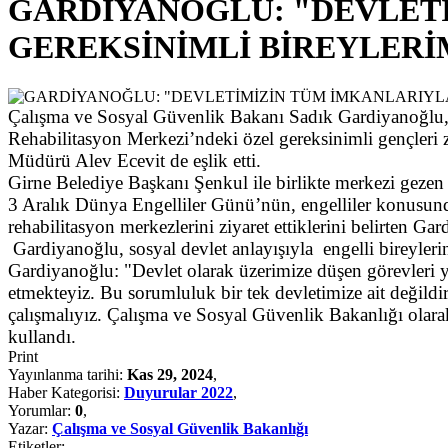
GARDİYANOĞLU: "DEVLETİ
GEREKSİNİMLİ BİREYLERİ
Çalışma ve Sosyal Güvenlik Bakanı Sadık Gardiyanoğlu, 3
Rehabilitasyon Merkezi’ndeki özel gereksinimli gençleri 
Müdürü Alev Ecevit de eşlik etti.
Girne Belediye Başkanı Şenkul ile birlikte merkezi geze
3 Aralık Dünya Engelliler Günü’nün, engelliler konusunda
rehabilitasyon merkezlerini ziyaret ettiklerini belirten G
Gardiyanoğlu, sosyal devlet anlayışıyla engelli bireylerin 
Gardiyanoğlu: "Devlet olarak üzerimize düşen görevleri ye
etmekteyiz. Bu sorumluluk bir tek devletimize ait değil
çalışmalıyız. Çalışma ve Sosyal Güvenlik Bakanlığı olar
kullandı.
Print
Yayınlanma tarihi:
Kas 29, 2024
,
Haber Kategorisi:
Duyurular 2022
,
Yorumlar:
0
,
Yazar:
Çalışma ve Sosyal Güvenlik Bakanlığı
Etiketler: