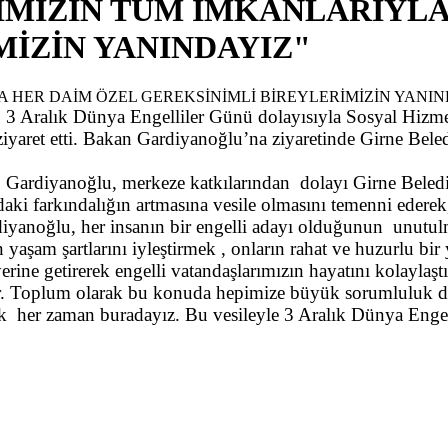
MİZİN TÜM İMKANLARIYLA
MİZİN YANINDAYIZ"
 Aralık Dünya Engelliler Günü dolayısıyla Sosyal Hizmetl
ziyaret etti. Bakan Gardiyanoğlu’na ziyaretinde Girne Bele
n Gardiyanoğlu, merkeze katkılarından dolayı Girne Beled
ki farkındalığın artmasına vesile olmasını temenni ederek,
ardiyanoğlu, her insanın bir engelli adayı olduğunun unutul
yaşam şartlarını iyleştirmek , onların rahat ve huzurlu bir 
rine getirerek engelli vatandaşlarımızın hayatını kolaylaş
dir. Toplum olarak bu konuda hepimize büyük sorumluluk d
ak her zaman buradayız. Bu vesileyle 3 Aralık Dünya Engel