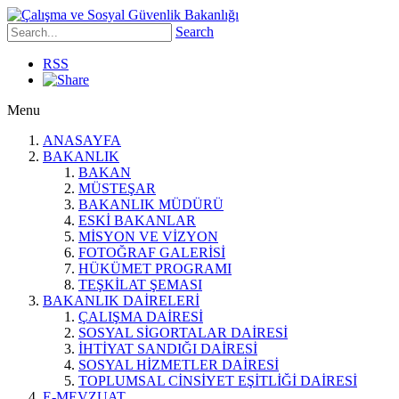
Search
RSS
Menu
ANASAYFA
BAKANLIK
BAKAN
MÜSTEŞAR
BAKANLIK MÜDÜRÜ
ESKİ BAKANLAR
MİSYON VE VİZYON
FOTOĞRAF GALERİSİ
HÜKÜMET PROGRAMI
TEŞKİLAT ŞEMASI
BAKANLIK DAİRELERİ
ÇALIŞMA DAİRESİ
SOSYAL SİGORTALAR DAİRESİ
İHTİYAT SANDIĞI DAİRESİ
SOSYAL HİZMETLER DAİRESİ
TOPLUMSAL CİNSİYET EŞİTLİĞİ DAİRESİ
E-MEVZUAT