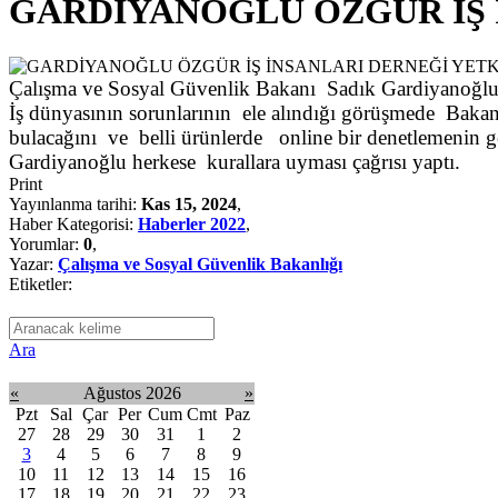
GARDİYANOĞLU ÖZGÜR İŞ 
Çalışma ve Sosyal Güvenlik Bakanı Sadık Gardiyanoğlu Me
İş dünyasının sorunlarının ele alındığı görüşmede Baka
bulacağını ve belli ürünlerde online bir denetlemenin gerç
Gardiyanoğlu herkese kurallara uyması çağrısı yaptı.
Print
Yayınlanma tarihi:
Kas 15, 2024
,
Haber Kategorisi:
Haberler 2022
,
Yorumlar:
0
,
Yazar:
Çalışma ve Sosyal Güvenlik Bakanlığı
Etiketler:
Ara
«
Ağustos 2026
»
Pzt
Sal
Çar
Per
Cum
Cmt
Paz
27
28
29
30
31
1
2
3
4
5
6
7
8
9
10
11
12
13
14
15
16
17
18
19
20
21
22
23