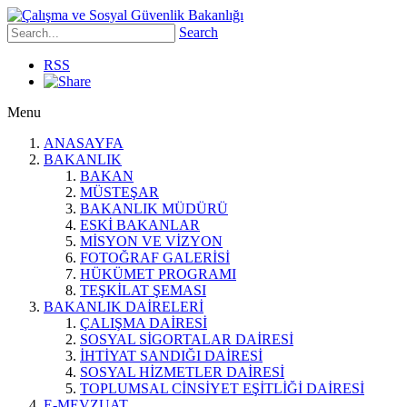
Search
RSS
Menu
ANASAYFA
BAKANLIK
BAKAN
MÜSTEŞAR
BAKANLIK MÜDÜRÜ
ESKİ BAKANLAR
MİSYON VE VİZYON
FOTOĞRAF GALERİSİ
HÜKÜMET PROGRAMI
TEŞKİLAT ŞEMASI
BAKANLIK DAİRELERİ
ÇALIŞMA DAİRESİ
SOSYAL SİGORTALAR DAİRESİ
İHTİYAT SANDIĞI DAİRESİ
SOSYAL HİZMETLER DAİRESİ
TOPLUMSAL CİNSİYET EŞİTLİĞİ DAİRESİ
E-MEVZUAT