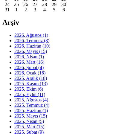
24
25
26
27
28
29
30
31
1
2
3
4
5
6
Arşiv
2026, Ağustos
(1)
2026, Temmuz
(8)
2026, Haziran
(10)
2026, Mayıs
(15)
2026, Nisan
(1)
2026, Mart
(16)
2026, Şubat
(4)
2026, Ocak
(16)
2025, Aralık
(18)
2025, Kasım
(13)
2025, Ekim
(6)
2025, Eylül
(11)
2025, Ağustos
(4)
2025, Temmuz
(4)
2025, Haziran
(1)
2025, Mayıs
(15)
2025, Nisan
(5)
2025, Mart
(15)
2025, Şubat
(9)