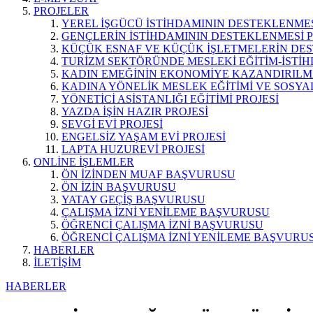
PROJELER
YEREL İŞGÜCÜ İSTİHDAMININ DESTEKLENMES
GENÇLERİN İSTİHDAMININ DESTEKLENMESİ P
KÜÇÜK ESNAF VE KÜÇÜK İŞLETMELERİN DES
TURİZM SEKTÖRÜNDE MESLEKİ EĞİTİM-İSTİH
KADIN EMEĞİNİN EKONOMİYE KAZANDIRILMA
KADINA YÖNELİK MESLEK EĞİTİMİ VE SOSYAL
YÖNETİCİ ASİSTANLIĞI EĞİTİMİ PROJESİ
YAZDA İŞİN HAZIR PROJESİ
SEVGİ EVİ PROJESİ
ENGELSİZ YAŞAM EVİ PROJESİ
LAPTA HUZUREVİ PROJESİ
ONLİNE İŞLEMLER
ÖN İZİNDEN MUAF BAŞVURUSU
ÖN İZİN BAŞVURUSU
YATAY GEÇİŞ BAŞVURUSU
ÇALIŞMA İZNİ YENİLEME BAŞVURUSU
ÖĞRENCİ ÇALIŞMA İZNİ BAŞVURUSU
ÖĞRENCİ ÇALIŞMA İZNİ YENİLEME BAŞVURU
HABERLER
İLETİŞİM
HABERLER