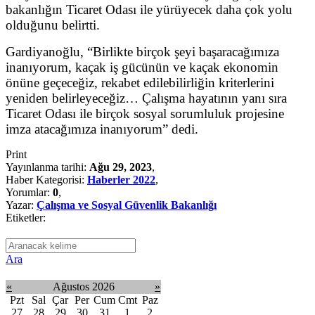
bakanlığın Ticaret Odası ile yürüyecek daha çok yolu
olduğunu belirtti.
Gardiyanoğlu, “Birlikte birçok şeyi başaracağımıza
inanıyorum, kaçak iş gücünün ve kaçak ekonomin
önüne geçeceğiz, rekabet edilebilirliğin kriterlerini
yeniden belirleyeceğiz… Çalışma hayatının yanı sıra
Ticaret Odası ile birçok sosyal sorumluluk projesine
imza atacağımıza inanıyorum” dedi.
Print
Yayınlanma tarihi:
Ağu 29, 2023
,
Haber Kategorisi:
Haberler 2022
,
Yorumlar:
0
,
Yazar:
Çalışma ve Sosyal Güvenlik Bakanlığı
Etiketler:
Ara
«
Ağustos 2026
»
Pzt
Sal
Çar
Per
Cum
Cmt
Paz
27
28
29
30
31
1
2