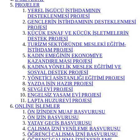
PROJELER
YEREL İŞGÜCÜ İSTİHDAMININ
DESTEKLENMESİ PROJESİ
GENÇLERİN İSTİHDAMININ DESTEKLENMESİ
PROJESİ
KÜÇÜK ESNAF VE KÜÇÜK İŞLETMELERİN
DESTEK PROJESİ
TURİZM SEKTÖRÜNDE MESLEKİ EĞİTİM-
İSTİHDAM PROJESİ
KADIN EMEĞİNİN EKONOMİYE
KAZANDIRILMASI PROJESİ
KADINA YÖNELİK MESLEK EĞİTİMİ VE
SOSYAL DESTEK PROJESİ
YÖNETİCİ ASİSTANLIĞI EĞİTİMİ PROJESİ
YAZDA İŞİN HAZIR PROJESİ
SEVGİ EVİ PROJESİ
ENGELSİZ YAŞAM EVİ PROJESİ
LAPTA HUZUREVİ PROJESİ
ONLİNE İŞLEMLER
ÖN İZİNDEN MUAF BAŞVURUSU
ÖN İZİN BAŞVURUSU
YATAY GEÇİŞ BAŞVURUSU
ÇALIŞMA İZNİ YENİLEME BAŞVURUSU
ÖĞRENCİ ÇALIŞMA İZNİ BAŞVURUSU
ÖĞRENCİ ÇALIŞMA İZNİ YENİLEME