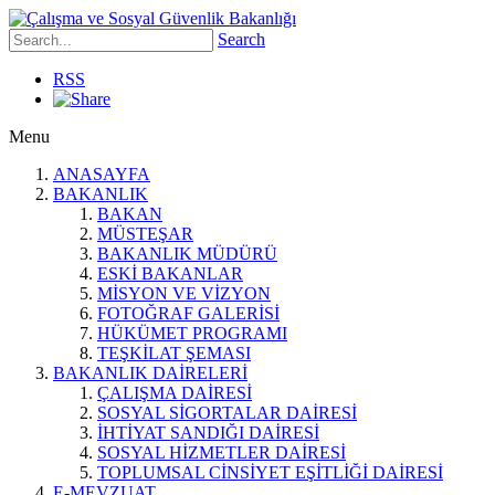
Search
RSS
Menu
ANASAYFA
BAKANLIK
BAKAN
MÜSTEŞAR
BAKANLIK MÜDÜRÜ
ESKİ BAKANLAR
MİSYON VE VİZYON
FOTOĞRAF GALERİSİ
HÜKÜMET PROGRAMI
TEŞKİLAT ŞEMASI
BAKANLIK DAİRELERİ
ÇALIŞMA DAİRESİ
SOSYAL SİGORTALAR DAİRESİ
İHTİYAT SANDIĞI DAİRESİ
SOSYAL HİZMETLER DAİRESİ
TOPLUMSAL CİNSİYET EŞİTLİĞİ DAİRESİ
E-MEVZUAT