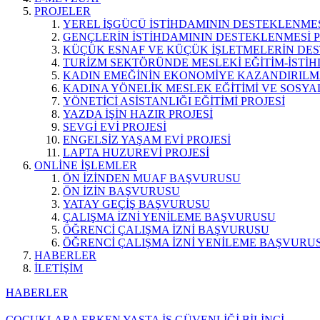
PROJELER
YEREL İŞGÜCÜ İSTİHDAMININ DESTEKLENMES
GENÇLERİN İSTİHDAMININ DESTEKLENMESİ P
KÜÇÜK ESNAF VE KÜÇÜK İŞLETMELERİN DES
TURİZM SEKTÖRÜNDE MESLEKİ EĞİTİM-İSTİH
KADIN EMEĞİNİN EKONOMİYE KAZANDIRILMA
KADINA YÖNELİK MESLEK EĞİTİMİ VE SOSYAL
YÖNETİCİ ASİSTANLIĞI EĞİTİMİ PROJESİ
YAZDA İŞİN HAZIR PROJESİ
SEVGİ EVİ PROJESİ
ENGELSİZ YAŞAM EVİ PROJESİ
LAPTA HUZUREVİ PROJESİ
ONLİNE İŞLEMLER
ÖN İZİNDEN MUAF BAŞVURUSU
ÖN İZİN BAŞVURUSU
YATAY GEÇİŞ BAŞVURUSU
ÇALIŞMA İZNİ YENİLEME BAŞVURUSU
ÖĞRENCİ ÇALIŞMA İZNİ BAŞVURUSU
ÖĞRENCİ ÇALIŞMA İZNİ YENİLEME BAŞVURU
HABERLER
İLETİŞİM
HABERLER
ÇOCUKLARA ERKEN YAŞTA İŞ GÜVENLİĞİ BİLİNCİ