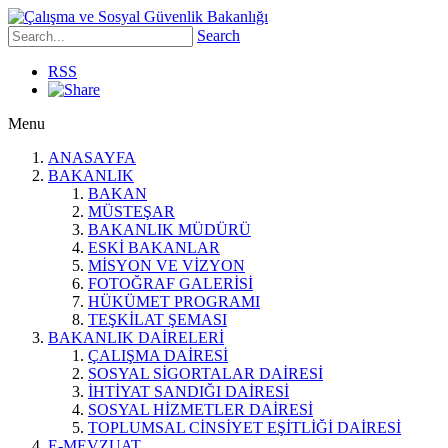
Search
RSS
Menu
ANASAYFA
BAKANLIK
BAKAN
MÜSTEŞAR
BAKANLIK MÜDÜRÜ
ESKİ BAKANLAR
MİSYON VE VİZYON
FOTOĞRAF GALERİSİ
HÜKÜMET PROGRAMI
TEŞKİLAT ŞEMASI
BAKANLIK DAİRELERİ
ÇALIŞMA DAİRESİ
SOSYAL SİGORTALAR DAİRESİ
İHTİYAT SANDIĞI DAİRESİ
SOSYAL HİZMETLER DAİRESİ
TOPLUMSAL CİNSİYET EŞİTLİĞİ DAİRESİ
E-MEVZUAT