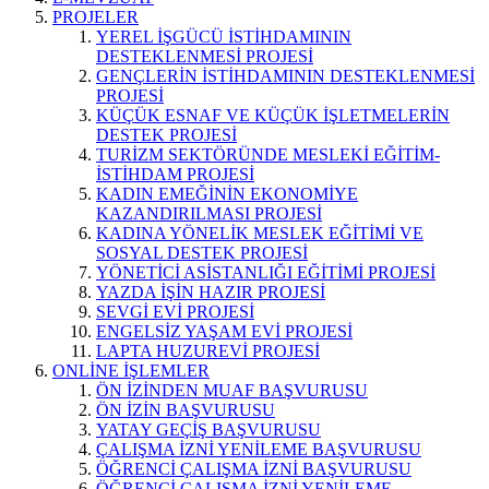
PROJELER
YEREL İŞGÜCÜ İSTİHDAMININ
DESTEKLENMESİ PROJESİ
GENÇLERİN İSTİHDAMININ DESTEKLENMESİ
PROJESİ
KÜÇÜK ESNAF VE KÜÇÜK İŞLETMELERİN
DESTEK PROJESİ
TURİZM SEKTÖRÜNDE MESLEKİ EĞİTİM-
İSTİHDAM PROJESİ
KADIN EMEĞİNİN EKONOMİYE
KAZANDIRILMASI PROJESİ
KADINA YÖNELİK MESLEK EĞİTİMİ VE
SOSYAL DESTEK PROJESİ
YÖNETİCİ ASİSTANLIĞI EĞİTİMİ PROJESİ
YAZDA İŞİN HAZIR PROJESİ
SEVGİ EVİ PROJESİ
ENGELSİZ YAŞAM EVİ PROJESİ
LAPTA HUZUREVİ PROJESİ
ONLİNE İŞLEMLER
ÖN İZİNDEN MUAF BAŞVURUSU
ÖN İZİN BAŞVURUSU
YATAY GEÇİŞ BAŞVURUSU
ÇALIŞMA İZNİ YENİLEME BAŞVURUSU
ÖĞRENCİ ÇALIŞMA İZNİ BAŞVURUSU
ÖĞRENCİ ÇALIŞMA İZNİ YENİLEME