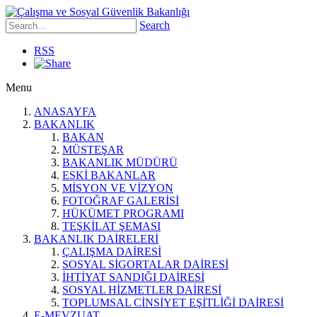
Search
RSS
Menu
ANASAYFA
BAKANLIK
BAKAN
MÜSTEŞAR
BAKANLIK MÜDÜRÜ
ESKİ BAKANLAR
MİSYON VE VİZYON
FOTOĞRAF GALERİSİ
HÜKÜMET PROGRAMI
TEŞKİLAT ŞEMASI
BAKANLIK DAİRELERİ
ÇALIŞMA DAİRESİ
SOSYAL SİGORTALAR DAİRESİ
İHTİYAT SANDIĞI DAİRESİ
SOSYAL HİZMETLER DAİRESİ
TOPLUMSAL CİNSİYET EŞİTLİĞİ DAİRESİ
E-MEVZUAT