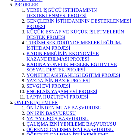
PROJELER
YEREL İŞGÜCÜ İSTİHDAMININ
DESTEKLENMESİ PROJESİ
GENÇLERİN İSTİHDAMININ DESTEKLENMESİ
PROJESİ
KÜÇÜK ESNAF VE KÜÇÜK İŞLETMELERİN
DESTEK PROJESİ
TURİZM SEKTÖRÜNDE MESLEKİ EĞİTİM-
İSTİHDAM PROJESİ
KADIN EMEĞİNİN EKONOMİYE
KAZANDIRILMASI PROJESİ
KADINA YÖNELİK MESLEK EĞİTİMİ VE
SOSYAL DESTEK PROJESİ
YÖNETİCİ ASİSTANLIĞI EĞİTİMİ PROJESİ
YAZDA İŞİN HAZIR PROJESİ
SEVGİ EVİ PROJESİ
ENGELSİZ YAŞAM EVİ PROJESİ
LAPTA HUZUREVİ PROJESİ
ONLİNE İŞLEMLER
ÖN İZİNDEN MUAF BAŞVURUSU
ÖN İZİN BAŞVURUSU
YATAY GEÇİŞ BAŞVURUSU
ÇALIŞMA İZNİ YENİLEME BAŞVURUSU
ÖĞRENCİ ÇALIŞMA İZNİ BAŞVURUSU
ÖĞRENCİ ÇALIŞMA İZNİ YENİLEME