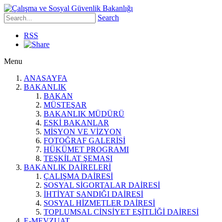
Search
RSS
Menu
ANASAYFA
BAKANLIK
BAKAN
MÜSTEŞAR
BAKANLIK MÜDÜRÜ
ESKİ BAKANLAR
MİSYON VE VİZYON
FOTOĞRAF GALERİSİ
HÜKÜMET PROGRAMI
TEŞKİLAT ŞEMASI
BAKANLIK DAİRELERİ
ÇALIŞMA DAİRESİ
SOSYAL SİGORTALAR DAİRESİ
İHTİYAT SANDIĞI DAİRESİ
SOSYAL HİZMETLER DAİRESİ
TOPLUMSAL CİNSİYET EŞİTLİĞİ DAİRESİ
E-MEVZUAT