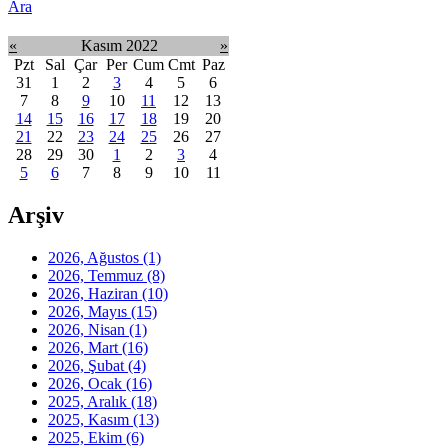
Ara
«
Kasım 2022
»
Pzt
Sal
Çar
Per
Cum
Cmt
Paz
31
1
2
3
4
5
6
7
8
9
10
11
12
13
14
15
16
17
18
19
20
21
22
23
24
25
26
27
28
29
30
1
2
3
4
5
6
7
8
9
10
11
Arşiv
2026, Ağustos
(1)
2026, Temmuz
(8)
2026, Haziran
(10)
2026, Mayıs
(15)
2026, Nisan
(1)
2026, Mart
(16)
2026, Şubat
(4)
2026, Ocak
(16)
2025, Aralık
(18)
2025, Kasım
(13)
2025, Ekim
(6)