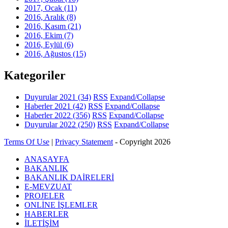
2017, Ocak
(11)
2016, Aralık
(8)
2016, Kasım
(21)
2016, Ekim
(7)
2016, Eylül
(6)
2016, Ağustos
(15)
Kategoriler
Duyurular 2021
(34)
RSS
Expand/Collapse
Haberler 2021
(42)
RSS
Expand/Collapse
Haberler 2022
(356)
RSS
Expand/Collapse
Duyurular 2022
(250)
RSS
Expand/Collapse
Terms Of Use
|
Privacy Statement
-
Copyright 2026
ANASAYFA
BAKANLIK
BAKANLIK DAİRELERİ
E-MEVZUAT
PROJELER
ONLİNE İŞLEMLER
HABERLER
İLETİŞİM