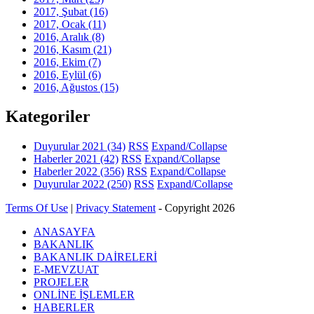
2017, Şubat
(16)
2017, Ocak
(11)
2016, Aralık
(8)
2016, Kasım
(21)
2016, Ekim
(7)
2016, Eylül
(6)
2016, Ağustos
(15)
Kategoriler
Duyurular 2021
(34)
RSS
Expand/Collapse
Haberler 2021
(42)
RSS
Expand/Collapse
Haberler 2022
(356)
RSS
Expand/Collapse
Duyurular 2022
(250)
RSS
Expand/Collapse
Terms Of Use
|
Privacy Statement
-
Copyright 2026
ANASAYFA
BAKANLIK
BAKANLIK DAİRELERİ
E-MEVZUAT
PROJELER
ONLİNE İŞLEMLER
HABERLER