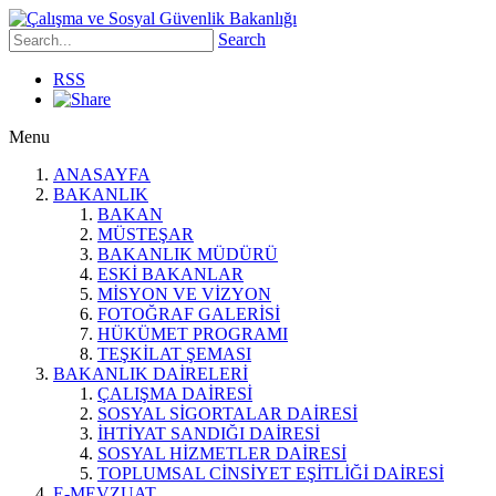
Search
RSS
Menu
ANASAYFA
BAKANLIK
BAKAN
MÜSTEŞAR
BAKANLIK MÜDÜRÜ
ESKİ BAKANLAR
MİSYON VE VİZYON
FOTOĞRAF GALERİSİ
HÜKÜMET PROGRAMI
TEŞKİLAT ŞEMASI
BAKANLIK DAİRELERİ
ÇALIŞMA DAİRESİ
SOSYAL SİGORTALAR DAİRESİ
İHTİYAT SANDIĞI DAİRESİ
SOSYAL HİZMETLER DAİRESİ
TOPLUMSAL CİNSİYET EŞİTLİĞİ DAİRESİ
E-MEVZUAT