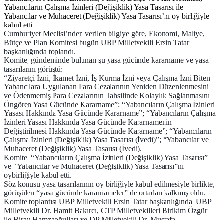
Yabancıların Çalışma İzinleri (Değişiklik) Yasa Tasarısı ile
Yabancılar ve Muhaceret (Değişiklik) Yasa Tasarısı’nı oy birliğiyle
kabul etti.
Cumhuriyet Meclisi’nden verilen bilgiye göre, Ekonomi, Maliye,
Bütçe ve Plan Komitesi bugün UBP Milletvekili Ersin Tatar
başkanlığında toplandı.
Komite, gündeminde bulunan şu yasa gücünde kararname ve yasa
tasarılarını görüştü:
“Ziyaretçi İzni, İkamet İzni, İş Kurma İzni veya Çalışma İzni Biten
Yabancılara Uygulanan Para Cezalarının Yeniden Düzenlenmesini
ve Ödenmemiş Para Cezalarının Tahsilinde Kolaylık Sağlanmasını
Öngören Yasa Gücünde Kararname”; “Yabancıların Çalışma İzinleri
Yasası Hakkında Yasa Gücünde Kararname”; “Yabancıların Çalışma
İzinleri Yasası Hakkında Yasa Gücünde Kararnamenin
Değiştirilmesi Hakkında Yasa Gücünde Kararname”; “Yabancıların
Çalışma İzinleri (Değişiklik) Yasa Tasarısı (İvedi)”; “Yabancılar ve
Muhaceret (Değişiklik) Yasa Tasarısı (İvedi).
Komite, “Yabancıların Çalışma İzinleri (Değişiklik) Yasa Tasarısı”
ve “Yabancılar ve Muhaceret (Değişiklik) Yasa Tasarısı”nı
oybirliğiyle kabul etti.
Söz konusu yasa tasarılarının oy birliğiyle kabul edilmesiyle birlikte,
görüşülen “yasa gücünde kararnameler” de ortadan kalkmış oldu.
Komite toplantısı UBP Milletvekili Ersin Tatar başkanlığında, UBP
Milletvekili Dr. Hamit Bakırcı, CTP Milletvekilleri Birikim Özgür
ile Biray Hamzaoğulları ve DP Milletvekili Dr. Mustafa