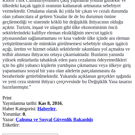
Kıbrıs Türk Cumhuriyetinden çıkış yapmama yoluna gitmekte ve
ülkedeki kaçak işgücü oranının katlanarak artmasına sebebiyet
vermektedir. Ortalama olarak iki yılda bir çıkan ve cezalı durumda
olan yabancılara af getiren Yasalar ile de bu durumun önüne
geçilemediği ve sistemde köklü bir değişiklik ihtiyacının olduğu
açıktır. Turizm, inşaat ve ulaşım gibi ülke ekonomisinin öncü
sektörlerindeki kalifiye eleman eksikliğinin mevcut işgücü
piyasasından sağlanamaması ve kısa vadede ülke içinde ara eleman
yetiştirilmesinin de mümkün görülmemesi sebebiyle oluşan işgücü
açığı, üretim ve hizmet odaklı sektörlerde sıkıntılara yol açmakta ve
tedbir alınması ihtiyacını ortaya çıkarmaktadır. Bunların yanında
yüksek miktarlarda tahakkuk eden para cezalarını ödeyemedikleri
için bu gibi yabancı kişilerin yurtdışına çıkmaması veya ülkeye giriş
yapamaması sosyal bir yara olan ailelerin parçalanmasını da
beraberinde getirebilmektedir. Yukarıda açıklanan gerçekler ışığında
ve yeni ceza sistemi ihtiyacı çerçevesinde bu Değişiklik Yasa tasarısı
hazırlanmıştır.”
Print
Yayınlanma tarihi:
Kas 8, 2016
,
Haber Kategorisi:
Haberler
,
Yorumlar:
0
,
Yazar:
Çalışma ve Sosyal Güvenlik Bakanlığı
Etiketler: