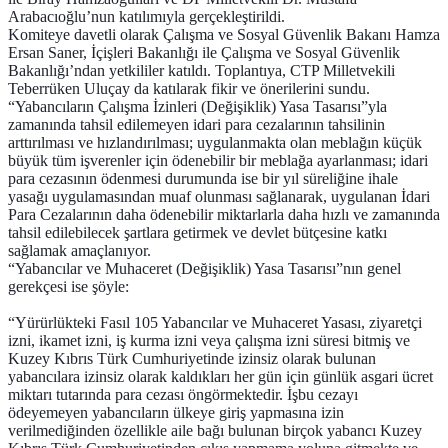
Arabacıoğlu’nun katılımıyla gerçekleştirildi.
Komiteye davetli olarak Çalışma ve Sosyal Güvenlik Bakanı Hamza
Ersan Saner, İçişleri Bakanlığı ile Çalışma ve Sosyal Güvenlik
Bakanlığı’ndan yetkililer katıldı. Toplantıya, CTP Milletvekili
Teberrüken Uluçay da katılarak fikir ve önerilerini sundu.
“Yabancıların Çalışma İzinleri (Değişiklik) Yasa Tasarısı”yla
zamanında tahsil edilemeyen idari para cezalarının tahsilinin
arttırılması ve hızlandırılması; uygulanmakta olan meblağın küçük
büyük tüm işverenler için ödenebilir bir meblağa ayarlanması; idari
para cezasının ödenmesi durumunda ise bir yıl süreliğine ihale
yasağı uygulamasından muaf olunması sağlanarak, uygulanan İdari
Para Cezalarının daha ödenebilir miktarlarla daha hızlı ve zamanında
tahsil edilebilecek şartlara getirmek ve devlet bütçesine katkı
sağlamak amaçlanıyor.
“Yabancılar ve Muhaceret (Değişiklik) Yasa Tasarısı”nın genel
gerekçesi ise şöyle:
“Yürürlükteki Fasıl 105 Yabancılar ve Muhaceret Yasası, ziyaretçi
izni, ikamet izni, iş kurma izni veya çalışma izni süresi bitmiş ve
Kuzey Kıbrıs Türk Cumhuriyetinde izinsiz olarak bulunan
yabancılara izinsiz olarak kaldıkları her gün için günlük asgari ücret
miktarı tutarında para cezası öngörmektedir. İşbu cezayı
ödeyemeyen yabancıların ülkeye giriş yapmasına izin
verilmediğinden özellikle aile bağı bulunan birçok yabancı Kuzey