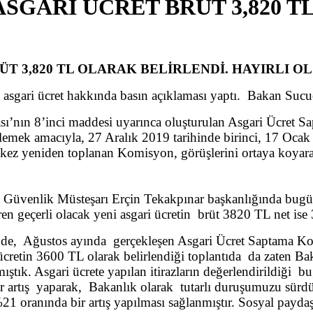
SGARİ ÜCRET BRÜT 3,820 T
T 3,820 TL OLARAK BELİRLENDİ. HAYIRLI O
sgari ücret hakkında basın açıklaması yaptı. Bakan Sucuo
asası’nın 8’inci maddesi uyarınca oluşturulan Asgari Ücret
rlemek amacıyla, 27 Aralık 2019 tarihinde birinci, 17 Ocak
 kez yeniden toplanan Komisyon, görüşlerini ortaya koyarak
üvenlik Müsteşarı Erçin Tekakpınar başkanlığında bugün 
ren geçerli olacak yeni asgari ücretin brüt 3820 TL net ise 
de, Ağustos ayında gerçekleşen Asgari Ücret Saptama Kom
 ücretin 3600 TL olarak belirlendiği toplantıda da zaten B
ık. Asgari ücrete yapılan itirazların değerlendirildiği bug
ir artış yaparak, Bakanlık olarak tutarlı duruşumuzu sürdü
%21 oranında bir artış yapılması sağlanmıştır. Sosyal payda