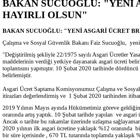
BAKAN SUCUOĞLU: "YENİ A
HAYIRLI OLSUN"
BAKAN SUCUOĞLU: "YENİ ASGARİ ÜCRET BRÜ
Çalışma ve Sosyal Güvenlik Bakanı Faiz Sucuoğlu, yeni a
"Değiştirilmiş şekliyle 22/1975 sayılı Asgari Ücretler Y
maddelerinin verdiği yetkiye dayanarak asgari ücreti beli
toplantısını yapmıştır. 10 Şubat 2020 tarihinde dördüncü
belirlemiştir.
Asgari Ücret Saptama Komisyonumuz Çalışma ve Sosyal G
itirazları değerlendirmiş ve 1 Şubat 2020 tarihinden itiba
2019 Yılının Mayıs ayında Hükümetimiz göreve geldiğin
oranında artış yaptık. 10 Şubat tarihde yapılan ve asgari
Ancak o tarihte bu rakamlar üzerinde uzlaşma sağlayamamışt
2020 yılının ilk asgari ücretine yaklaşık %12 oranında b
bir süre içerisinde , 670 TL tutarında toplamda yaklaşık 