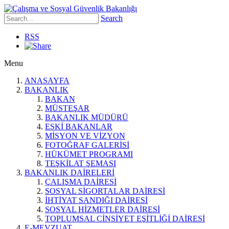
Search
RSS
Menu
ANASAYFA
BAKANLIK
BAKAN
MÜSTEŞAR
BAKANLIK MÜDÜRÜ
ESKİ BAKANLAR
MİSYON VE VİZYON
FOTOĞRAF GALERİSİ
HÜKÜMET PROGRAMI
TEŞKİLAT ŞEMASI
BAKANLIK DAİRELERİ
ÇALIŞMA DAİRESİ
SOSYAL SİGORTALAR DAİRESİ
İHTİYAT SANDIĞI DAİRESİ
SOSYAL HİZMETLER DAİRESİ
TOPLUMSAL CİNSİYET EŞİTLİĞİ DAİRESİ
E-MEVZUAT