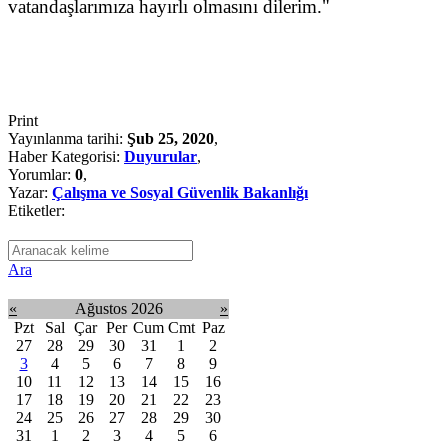
vatandaşlarımıza hayırlı olmasını dilerim."
Print
Yayınlanma tarihi:
Şub 25, 2020
,
Haber Kategorisi:
Duyurular
,
Yorumlar:
0
,
Yazar:
Çalışma ve Sosyal Güvenlik Bakanlığı
Etiketler:
Ara
«
Ağustos 2026
»
Pzt
Sal
Çar
Per
Cum
Cmt
Paz
27
28
29
30
31
1
2
3
4
5
6
7
8
9
10
11
12
13
14
15
16
17
18
19
20
21
22
23
24
25
26
27
28
29
30
31
1
2
3
4
5
6