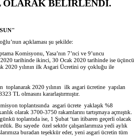
L OLARAK BELİRLENDİ.
LSUN"
ğlu’nun açıklaması şu şekilde:
 Saptama Komisyonu, Yasa’nın 7’nci ve 9’uncu
 2020 tarihinde ikinci, 30 Ocak 2020 tarihinde ise üçüncü
 2020 yılının ilk Asgari Ücretini oy çokluğu ile
toplanarak 2020 yılının ilk asgari ücretine yapılan
3323 TL olmasını kararlaştırmıştır.
isyon toplantısında asgari ücrete yaklaşık %8
akanlık olarak 3700-3750 rakamlarını tartışmaya açmıştık.
ünkü toplantıda ise, 1 Şubat ‘tan itibaren geçerli olacak
rdük. Bu sayede özel sektör çalışanlarımıza yedi aylık
şlarımıza buradan teşekkür eder, yeni asgari ücretin tüm