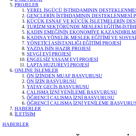
PROJELER
YEREL İŞGÜCÜ İSTİHDAMININ DESTEKLENMES
GENÇLERİN İSTİHDAMININ DESTEKLENMESİ P
KÜÇÜK ESNAF VE KÜÇÜK İŞLETMELERİN DES
TURİZM SEKTÖRÜNDE MESLEKİ EĞİTİM-İSTİH
KADIN EMEĞİNİN EKONOMİYE KAZANDIRILMA
KADINA YÖNELİK MESLEK EĞİTİMİ VE SOSYAL
YÖNETİCİ ASİSTANLIĞI EĞİTİMİ PROJESİ
YAZDA İŞİN HAZIR PROJESİ
SEVGİ EVİ PROJESİ
ENGELSİZ YAŞAM EVİ PROJESİ
LAPTA HUZUREVİ PROJESİ
ONLİNE İŞLEMLER
ÖN İZİNDEN MUAF BAŞVURUSU
ÖN İZİN BAŞVURUSU
YATAY GEÇİŞ BAŞVURUSU
ÇALIŞMA İZNİ YENİLEME BAŞVURUSU
ÖĞRENCİ ÇALIŞMA İZNİ BAŞVURUSU
ÖĞRENCİ ÇALIŞMA İZNİ YENİLEME BAŞVURU
HABERLER
İLETİŞİM
HABERLER