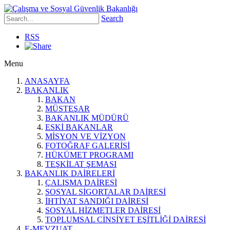
Search
RSS
Menu
ANASAYFA
BAKANLIK
BAKAN
MÜSTEŞAR
BAKANLIK MÜDÜRÜ
ESKİ BAKANLAR
MİSYON VE VİZYON
FOTOĞRAF GALERİSİ
HÜKÜMET PROGRAMI
TEŞKİLAT ŞEMASI
BAKANLIK DAİRELERİ
ÇALIŞMA DAİRESİ
SOSYAL SİGORTALAR DAİRESİ
İHTİYAT SANDIĞI DAİRESİ
SOSYAL HİZMETLER DAİRESİ
TOPLUMSAL CİNSİYET EŞİTLİĞİ DAİRESİ
E-MEVZUAT