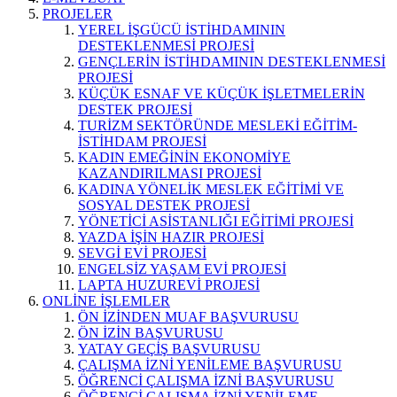
PROJELER
YEREL İŞGÜCÜ İSTİHDAMININ
DESTEKLENMESİ PROJESİ
GENÇLERİN İSTİHDAMININ DESTEKLENMESİ
PROJESİ
KÜÇÜK ESNAF VE KÜÇÜK İŞLETMELERİN
DESTEK PROJESİ
TURİZM SEKTÖRÜNDE MESLEKİ EĞİTİM-
İSTİHDAM PROJESİ
KADIN EMEĞİNİN EKONOMİYE
KAZANDIRILMASI PROJESİ
KADINA YÖNELİK MESLEK EĞİTİMİ VE
SOSYAL DESTEK PROJESİ
YÖNETİCİ ASİSTANLIĞI EĞİTİMİ PROJESİ
YAZDA İŞİN HAZIR PROJESİ
SEVGİ EVİ PROJESİ
ENGELSİZ YAŞAM EVİ PROJESİ
LAPTA HUZUREVİ PROJESİ
ONLİNE İŞLEMLER
ÖN İZİNDEN MUAF BAŞVURUSU
ÖN İZİN BAŞVURUSU
YATAY GEÇİŞ BAŞVURUSU
ÇALIŞMA İZNİ YENİLEME BAŞVURUSU
ÖĞRENCİ ÇALIŞMA İZNİ BAŞVURUSU
ÖĞRENCİ ÇALIŞMA İZNİ YENİLEME