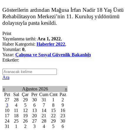
Gösterilerin ardından Mağusa İrfan Nadir 18 Yaş Üstü
Rehabilitasyon Merkezi’nin 11. Kuruluş yıldönümü
dolayısıyla pasta kesildi.
Print
Yayınlanma tarihi:
Ara 1, 2022
,
Haber Kategorisi:
Haberler 2022
,
Yorumlar:
0
,
Yazar:
Çalışma ve Sosyal Güvenlik Bakanlığı
Etiketler:
Ara
«
Ağustos 2026
»
Pzt
Sal
Çar
Per
Cum
Cmt
Paz
27
28
29
30
31
1
2
3
4
5
6
7
8
9
10
11
12
13
14
15
16
17
18
19
20
21
22
23
24
25
26
27
28
29
30
31
1
2
3
4
5
6