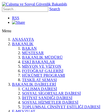
Search
RSS
Menu
ANASAYFA
BAKANLIK
BAKAN
MÜSTEŞAR
BAKANLIK MÜDÜRÜ
ESKİ BAKANLAR
MİSYON VE VİZYON
FOTOĞRAF GALERİSİ
HÜKÜMET PROGRAMI
TEŞKİLAT ŞEMASI
BAKANLIK DAİRELERİ
ÇALIŞMA DAİRESİ
SOSYAL SİGORTALAR DAİRESİ
İHTİYAT SANDIĞI DAİRESİ
SOSYAL HİZMETLER DAİRESİ
TOPLUMSAL CİNSİYET EŞİTLİĞİ DAİRESİ
E-MEVZUAT