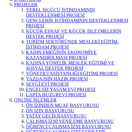
PROJELER
YEREL İŞGÜCÜ İSTİHDAMININ
DESTEKLENMESİ PROJESİ
GENÇLERİN İSTİHDAMININ DESTEKLENMESİ
PROJESİ
KÜÇÜK ESNAF VE KÜÇÜK İŞLETMELERİN
DESTEK PROJESİ
TURİZM SEKTÖRÜNDE MESLEKİ EĞİTİM-
İSTİHDAM PROJESİ
KADIN EMEĞİNİN EKONOMİYE
KAZANDIRILMASI PROJESİ
KADINA YÖNELİK MESLEK EĞİTİMİ VE
SOSYAL DESTEK PROJESİ
YÖNETİCİ ASİSTANLIĞI EĞİTİMİ PROJESİ
YAZDA İŞİN HAZIR PROJESİ
SEVGİ EVİ PROJESİ
ENGELSİZ YAŞAM EVİ PROJESİ
LAPTA HUZUREVİ PROJESİ
ONLİNE İŞLEMLER
ÖN İZİNDEN MUAF BAŞVURUSU
ÖN İZİN BAŞVURUSU
YATAY GEÇİŞ BAŞVURUSU
ÇALIŞMA İZNİ YENİLEME BAŞVURUSU
ÖĞRENCİ ÇALIŞMA İZNİ BAŞVURUSU
ÖĞRENCİ ÇALIŞMA İZNİ YENİLEME