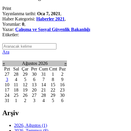
Print
Yayınlanma tarihi:
Oca 7, 2021
,
Haber Kategorisi:
Haberler 2021
,
Yorumlar:
0
,
Yazar:
Çalışma ve Sosyal Güvenlik Bakanlığı
Etiketler:
Ara
«
Ağustos 2026
»
Pzt
Sal
Çar
Per
Cum
Cmt
Paz
27
28
29
30
31
1
2
3
4
5
6
7
8
9
10
11
12
13
14
15
16
17
18
19
20
21
22
23
24
25
26
27
28
29
30
31
1
2
3
4
5
6
Arşiv
2026, Ağustos
(1)
2026, Temmuz
(8)