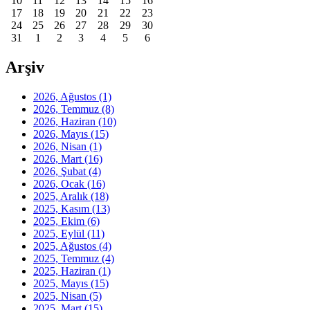
10
11
12
13
14
15
16
17
18
19
20
21
22
23
24
25
26
27
28
29
30
31
1
2
3
4
5
6
Arşiv
2026, Ağustos
(1)
2026, Temmuz
(8)
2026, Haziran
(10)
2026, Mayıs
(15)
2026, Nisan
(1)
2026, Mart
(16)
2026, Şubat
(4)
2026, Ocak
(16)
2025, Aralık
(18)
2025, Kasım
(13)
2025, Ekim
(6)
2025, Eylül
(11)
2025, Ağustos
(4)
2025, Temmuz
(4)
2025, Haziran
(1)
2025, Mayıs
(15)
2025, Nisan
(5)
2025, Mart
(15)