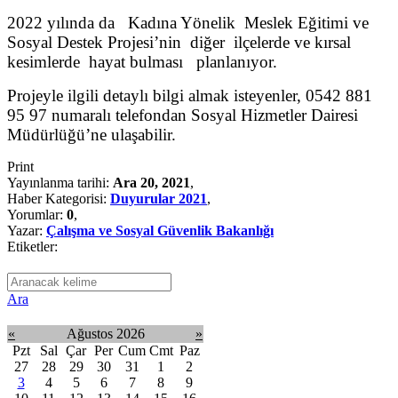
2022 yılında da Kadına Yönelik Meslek Eğitimi ve
Sosyal Destek Projesi’nin diğer ilçelerde ve kırsal
kesimlerde hayat bulması planlanıyor.
Projeyle ilgili detaylı bilgi almak isteyenler, 0542 881
95 97 numaralı telefondan Sosyal Hizmetler Dairesi
Müdürlüğü’ne ulaşabilir.
Print
Yayınlanma tarihi:
Ara 20, 2021
,
Haber Kategorisi:
Duyurular 2021
,
Yorumlar:
0
,
Yazar:
Çalışma ve Sosyal Güvenlik Bakanlığı
Etiketler:
Ara
«
Ağustos 2026
»
Pzt
Sal
Çar
Per
Cum
Cmt
Paz
27
28
29
30
31
1
2
3
4
5
6
7
8
9