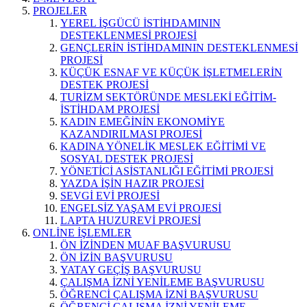
PROJELER
YEREL İŞGÜCÜ İSTİHDAMININ
DESTEKLENMESİ PROJESİ
GENÇLERİN İSTİHDAMININ DESTEKLENMESİ
PROJESİ
KÜÇÜK ESNAF VE KÜÇÜK İŞLETMELERİN
DESTEK PROJESİ
TURİZM SEKTÖRÜNDE MESLEKİ EĞİTİM-
İSTİHDAM PROJESİ
KADIN EMEĞİNİN EKONOMİYE
KAZANDIRILMASI PROJESİ
KADINA YÖNELİK MESLEK EĞİTİMİ VE
SOSYAL DESTEK PROJESİ
YÖNETİCİ ASİSTANLIĞI EĞİTİMİ PROJESİ
YAZDA İŞİN HAZIR PROJESİ
SEVGİ EVİ PROJESİ
ENGELSİZ YAŞAM EVİ PROJESİ
LAPTA HUZUREVİ PROJESİ
ONLİNE İŞLEMLER
ÖN İZİNDEN MUAF BAŞVURUSU
ÖN İZİN BAŞVURUSU
YATAY GEÇİŞ BAŞVURUSU
ÇALIŞMA İZNİ YENİLEME BAŞVURUSU
ÖĞRENCİ ÇALIŞMA İZNİ BAŞVURUSU
ÖĞRENCİ ÇALIŞMA İZNİ YENİLEME