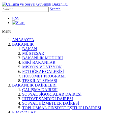
Search
RSS
Menu
ANASAYFA
BAKANLIK
BAKAN
MÜSTEŞAR
BAKANLIK MÜDÜRÜ
ESKİ BAKANLAR
MİSYON VE VİZYON
FOTOĞRAF GALERİSİ
HÜKÜMET PROGRAMI
TEŞKİLAT ŞEMASI
BAKANLIK DAİRELERİ
ÇALIŞMA DAİRESİ
SOSYAL SİGORTALAR DAİRESİ
İHTİYAT SANDIĞI DAİRESİ
SOSYAL HİZMETLER DAİRESİ
TOPLUMSAL CİNSİYET EŞİTLİĞİ DAİRESİ
E-MEVZUAT