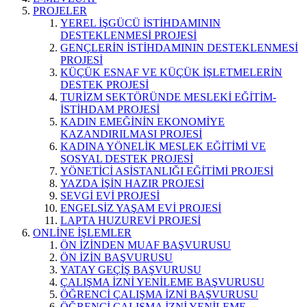
PROJELER
YEREL İŞGÜCÜ İSTİHDAMININ
DESTEKLENMESİ PROJESİ
GENÇLERİN İSTİHDAMININ DESTEKLENMESİ
PROJESİ
KÜÇÜK ESNAF VE KÜÇÜK İŞLETMELERİN
DESTEK PROJESİ
TURİZM SEKTÖRÜNDE MESLEKİ EĞİTİM-
İSTİHDAM PROJESİ
KADIN EMEĞİNİN EKONOMİYE
KAZANDIRILMASI PROJESİ
KADINA YÖNELİK MESLEK EĞİTİMİ VE
SOSYAL DESTEK PROJESİ
YÖNETİCİ ASİSTANLIĞI EĞİTİMİ PROJESİ
YAZDA İŞİN HAZIR PROJESİ
SEVGİ EVİ PROJESİ
ENGELSİZ YAŞAM EVİ PROJESİ
LAPTA HUZUREVİ PROJESİ
ONLİNE İŞLEMLER
ÖN İZİNDEN MUAF BAŞVURUSU
ÖN İZİN BAŞVURUSU
YATAY GEÇİŞ BAŞVURUSU
ÇALIŞMA İZNİ YENİLEME BAŞVURUSU
ÖĞRENCİ ÇALIŞMA İZNİ BAŞVURUSU
ÖĞRENCİ ÇALIŞMA İZNİ YENİLEME