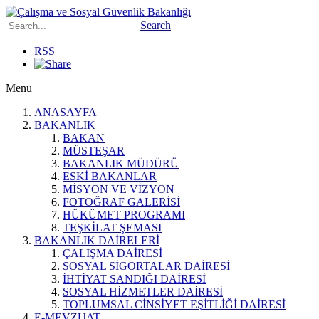
Search
RSS
Menu
ANASAYFA
BAKANLIK
BAKAN
MÜSTEŞAR
BAKANLIK MÜDÜRÜ
ESKİ BAKANLAR
MİSYON VE VİZYON
FOTOĞRAF GALERİSİ
HÜKÜMET PROGRAMI
TEŞKİLAT ŞEMASI
BAKANLIK DAİRELERİ
ÇALIŞMA DAİRESİ
SOSYAL SİGORTALAR DAİRESİ
İHTİYAT SANDIĞI DAİRESİ
SOSYAL HİZMETLER DAİRESİ
TOPLUMSAL CİNSİYET EŞİTLİĞİ DAİRESİ
E-MEVZUAT