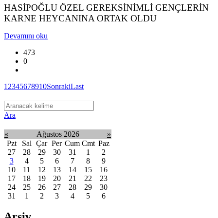
HASİPOĞLU ÖZEL GEREKSİNİMLİ GENÇLERİN
KARNE HEYCANINA ORTAK OLDU
Devamını oku
473
0
1
2
3
4
5
6
7
8
9
10
Sonraki
Last
Ara
«
Ağustos 2026
»
Pzt
Sal
Çar
Per
Cum
Cmt
Paz
27
28
29
30
31
1
2
3
4
5
6
7
8
9
10
11
12
13
14
15
16
17
18
19
20
21
22
23
24
25
26
27
28
29
30
31
1
2
3
4
5
6
Arşiv