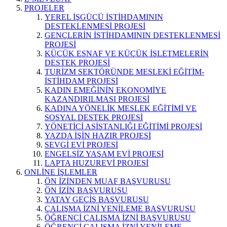
PROJELER
YEREL İŞGÜCÜ İSTİHDAMININ
DESTEKLENMESİ PROJESİ
GENÇLERİN İSTİHDAMININ DESTEKLENMESİ
PROJESİ
KÜÇÜK ESNAF VE KÜÇÜK İŞLETMELERİN
DESTEK PROJESİ
TURİZM SEKTÖRÜNDE MESLEKİ EĞİTİM-
İSTİHDAM PROJESİ
KADIN EMEĞİNİN EKONOMİYE
KAZANDIRILMASI PROJESİ
KADINA YÖNELİK MESLEK EĞİTİMİ VE
SOSYAL DESTEK PROJESİ
YÖNETİCİ ASİSTANLIĞI EĞİTİMİ PROJESİ
YAZDA İŞİN HAZIR PROJESİ
SEVGİ EVİ PROJESİ
ENGELSİZ YAŞAM EVİ PROJESİ
LAPTA HUZUREVİ PROJESİ
ONLİNE İŞLEMLER
ÖN İZİNDEN MUAF BAŞVURUSU
ÖN İZİN BAŞVURUSU
YATAY GEÇİŞ BAŞVURUSU
ÇALIŞMA İZNİ YENİLEME BAŞVURUSU
ÖĞRENCİ ÇALIŞMA İZNİ BAŞVURUSU
ÖĞRENCİ ÇALIŞMA İZNİ YENİLEME