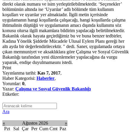
direkt olarak numara ve isim yerleştirilebilmektedir. ‘Seçenekler’
bölümünün altında ise ‘Uyarılar’ adlı bölümde tüm kullanım
koşulları ve uyarılar yer almaktadır. İlgili metin içerisinde
uygulamanın hangi koşullarda çalışacağı, hangi koşullarda çalışma
ihtimalinin düştüğü ve uygulamanın amacı dışında kullanımı söz
konusu olursa ilgili makamlara bildirim yapılacağı belirtilmektedir.
Bakanlık olarak hayata geçirdiğimiz bu ve buna benzer tedbirler,
Kadına Yönelik Şiddetle Mücadele Ulusal Eylem Planı gereği her
altı ayda bir değerlendirilecektir. " dedi. Saner, uygulamada ortaya
çıkan memnuniyet ve aksaklıklara göre Çalışma ve Sosyal Güvenlik
Bakanlığı tarafından yeni düzenlemeler yapılacağına da vurgu
yaparak, endişe duyulmamasını istedi.
Print
Yayınlanma tarihi:
Kas 7, 2017
,
Haber Kategorisi:
Haberler
,
Yorumlar:
0
,
Yazar:
Çalışma ve Sosyal Güvenlik Bakanlığı
Etiketler:
Ara
«
Ağustos 2026
»
Pzt
Sal
Çar
Per
Cum
Cmt
Paz