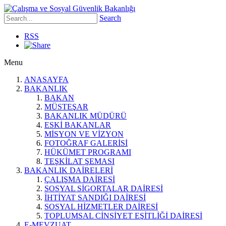
Search
RSS
Menu
ANASAYFA
BAKANLIK
BAKAN
MÜSTEŞAR
BAKANLIK MÜDÜRÜ
ESKİ BAKANLAR
MİSYON VE VİZYON
FOTOĞRAF GALERİSİ
HÜKÜMET PROGRAMI
TEŞKİLAT ŞEMASI
BAKANLIK DAİRELERİ
ÇALIŞMA DAİRESİ
SOSYAL SİGORTALAR DAİRESİ
İHTİYAT SANDIĞI DAİRESİ
SOSYAL HİZMETLER DAİRESİ
TOPLUMSAL CİNSİYET EŞİTLİĞİ DAİRESİ
E-MEVZUAT