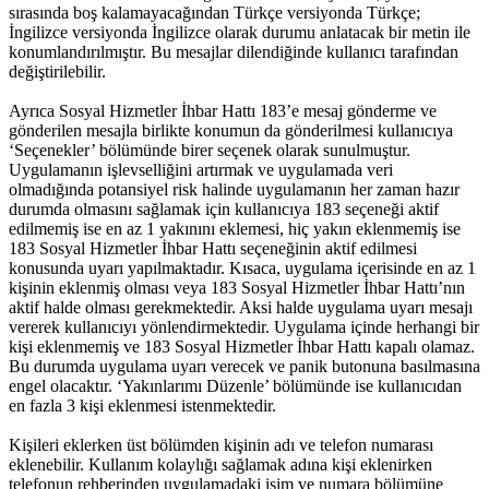
sırasında boş kalamayacağından Türkçe versiyonda Türkçe;
İngilizce versiyonda İngilizce olarak durumu anlatacak bir metin ile
konumlandırılmıştır. Bu mesajlar dilendiğinde kullanıcı tarafından
değiştirilebilir.
Ayrıca Sosyal Hizmetler İhbar Hattı 183’e mesaj gönderme ve
gönderilen mesajla birlikte konumun da gönderilmesi kullanıcıya
‘Seçenekler’ bölümünde birer seçenek olarak sunulmuştur.
Uygulamanın işlevselliğini artırmak ve uygulamada veri
olmadığında potansiyel risk halinde uygulamanın her zaman hazır
durumda olmasını sağlamak için kullanıcıya 183 seçeneği aktif
edilmemiş ise en az 1 yakınını eklemesi, hiç yakın eklenmemiş ise
183 Sosyal Hizmetler İhbar Hattı seçeneğinin aktif edilmesi
konusunda uyarı yapılmaktadır. Kısaca, uygulama içerisinde en az 1
kişinin eklenmiş olması veya 183 Sosyal Hizmetler İhbar Hattı’nın
aktif halde olması gerekmektedir. Aksi halde uygulama uyarı mesajı
vererek kullanıcıyı yönlendirmektedir. Uygulama içinde herhangi bir
kişi eklenmemiş ve 183 Sosyal Hizmetler İhbar Hattı kapalı olamaz.
Bu durumda uygulama uyarı verecek ve panik butonuna basılmasına
engel olacaktır. ‘Yakınlarımı Düzenle’ bölümünde ise kullanıcıdan
en fazla 3 kişi eklenmesi istenmektedir.
Kişileri eklerken üst bölümden kişinin adı ve telefon numarası
eklenebilir. Kullanım kolaylığı sağlamak adına kişi eklenirken
telefonun rehberinden uygulamadaki isim ve numara bölümüne