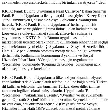
çekinmeden başvurabileckeleri müthiş bir imkan yaratıyoruz " dedi.
KKTC Panik Butonu Uygulaması Nasıl Çalışıyor? Bakan Saner’in
Panik Butonu Uygulaması ile ilgili açıklaması şöyle: " Kuzey Kıbrıs
Türk Cumhuriyeti Çalışma ve Sosyal Güvenlik Bakanlığı’nın
ücretsiz ‘KKTC Panik Butonu Uygulaması’ herhangi bir risk
altındaki, tacize ve şiddete uğrama ihtimali olan kadınlarımıza
koruyucu ve önleyici hizmet sunmak amacıyla yapılmış ve
yayınlanmıştır. KKTC Panik Butonu uygulaması mobil
marketlerden ücretsiz olarak indirilir; kullanıcının rehberinden seçtiği
ya da telefonuna yeni eklediği 3 yakınına ve Sosyal Hizmetler İhbar
Hattı 183'e panik anında otomatik mesajı ve bulunduğu konumu
derhal iletir. Kullanıcının konumunun 3 yakınına ve Sosyal
Hizmetler İhbar Hattı 183’e gönderilmesi için uygulamanın
‘Seçenekler’ bölümünde ‘Konumu da Gönder’ bölümünün açık
olarak seçilmesi gerekmektedir.
KKTC Panik Butonu Uygulaması ülkemizi yurt dışından ziyaret
eden kadınları da dikkate alarak telefonun diline bağlı olarak Türkçe
dil kullanan telefonlar için tamamen Türkçe; diğer diller için ise
tamamen İngilizce olarak çalışmaktadır. Uygulamada ‘Buton’,
‘Seçenekler’, ‘Yakınlarımı Düzenle’, ‘Uyarılar’ ve ilk yüklemede
gelen ‘Operatör Seçimi’ bölümleri mevcuttur. Seçenekler bölümünde
mevcut olan, acil durumda seçilen kişi veya kişilere ve Sosyal
Hizmetler İhbar Hattı 183’e gidecek olan mesaj metni, yükleme