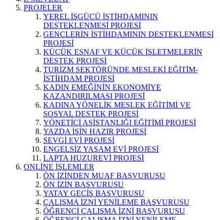
PROJELER
YEREL İŞGÜCÜ İSTİHDAMININ
DESTEKLENMESİ PROJESİ
GENÇLERİN İSTİHDAMININ DESTEKLENMESİ
PROJESİ
KÜÇÜK ESNAF VE KÜÇÜK İŞLETMELERİN
DESTEK PROJESİ
TURİZM SEKTÖRÜNDE MESLEKİ EĞİTİM-
İSTİHDAM PROJESİ
KADIN EMEĞİNİN EKONOMİYE
KAZANDIRILMASI PROJESİ
KADINA YÖNELİK MESLEK EĞİTİMİ VE
SOSYAL DESTEK PROJESİ
YÖNETİCİ ASİSTANLIĞI EĞİTİMİ PROJESİ
YAZDA İŞİN HAZIR PROJESİ
SEVGİ EVİ PROJESİ
ENGELSİZ YAŞAM EVİ PROJESİ
LAPTA HUZUREVİ PROJESİ
ONLİNE İŞLEMLER
ÖN İZİNDEN MUAF BAŞVURUSU
ÖN İZİN BAŞVURUSU
YATAY GEÇİŞ BAŞVURUSU
ÇALIŞMA İZNİ YENİLEME BAŞVURUSU
ÖĞRENCİ ÇALIŞMA İZNİ BAŞVURUSU
ÖĞRENCİ ÇALIŞMA İZNİ YENİLEME