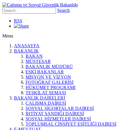
Search
RSS
Menu
ANASAYFA
BAKANLIK
BAKAN
MÜSTEŞAR
BAKANLIK MÜDÜRÜ
ESKİ BAKANLAR
MİSYON VE VİZYON
FOTOĞRAF GALERİSİ
HÜKÜMET PROGRAMI
TEŞKİLAT ŞEMASI
BAKANLIK DAİRELERİ
ÇALIŞMA DAİRESİ
SOSYAL SİGORTALAR DAİRESİ
İHTİYAT SANDIĞI DAİRESİ
SOSYAL HİZMETLER DAİRESİ
TOPLUMSAL CİNSİYET EŞİTLİĞİ DAİRESİ
E-MEVZUAT