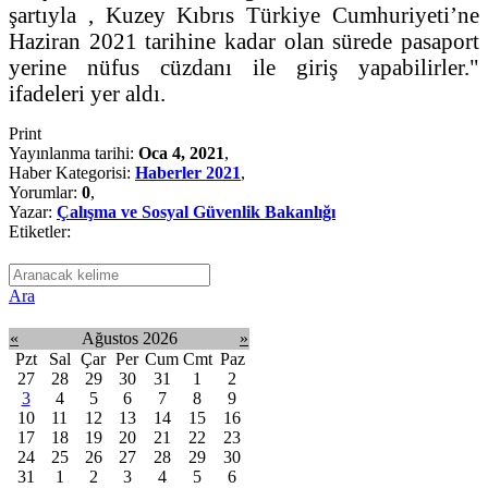
şartıyla , Kuzey Kıbrıs Türkiye Cumhuriyeti’ne
Haziran 2021 tarihine kadar olan sürede pasaport
yerine nüfus cüzdanı ile giriş yapabilirler."
ifadeleri yer aldı.
Print
Yayınlanma tarihi:
Oca 4, 2021
,
Haber Kategorisi:
Haberler 2021
,
Yorumlar:
0
,
Yazar:
Çalışma ve Sosyal Güvenlik Bakanlığı
Etiketler:
Ara
«
Ağustos 2026
»
Pzt
Sal
Çar
Per
Cum
Cmt
Paz
27
28
29
30
31
1
2
3
4
5
6
7
8
9
10
11
12
13
14
15
16
17
18
19
20
21
22
23
24
25
26
27
28
29
30
31
1
2
3
4
5
6