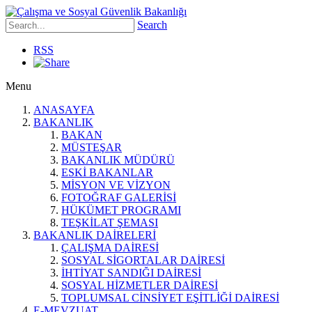
Search
RSS
Menu
ANASAYFA
BAKANLIK
BAKAN
MÜSTEŞAR
BAKANLIK MÜDÜRÜ
ESKİ BAKANLAR
MİSYON VE VİZYON
FOTOĞRAF GALERİSİ
HÜKÜMET PROGRAMI
TEŞKİLAT ŞEMASI
BAKANLIK DAİRELERİ
ÇALIŞMA DAİRESİ
SOSYAL SİGORTALAR DAİRESİ
İHTİYAT SANDIĞI DAİRESİ
SOSYAL HİZMETLER DAİRESİ
TOPLUMSAL CİNSİYET EŞİTLİĞİ DAİRESİ
E-MEVZUAT