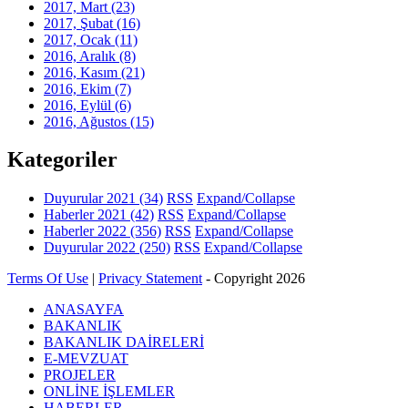
2017, Mart
(23)
2017, Şubat
(16)
2017, Ocak
(11)
2016, Aralık
(8)
2016, Kasım
(21)
2016, Ekim
(7)
2016, Eylül
(6)
2016, Ağustos
(15)
Kategoriler
Duyurular 2021
(34)
RSS
Expand/Collapse
Haberler 2021
(42)
RSS
Expand/Collapse
Haberler 2022
(356)
RSS
Expand/Collapse
Duyurular 2022
(250)
RSS
Expand/Collapse
Terms Of Use
|
Privacy Statement
-
Copyright 2026
ANASAYFA
BAKANLIK
BAKANLIK DAİRELERİ
E-MEVZUAT
PROJELER
ONLİNE İŞLEMLER
HABERLER