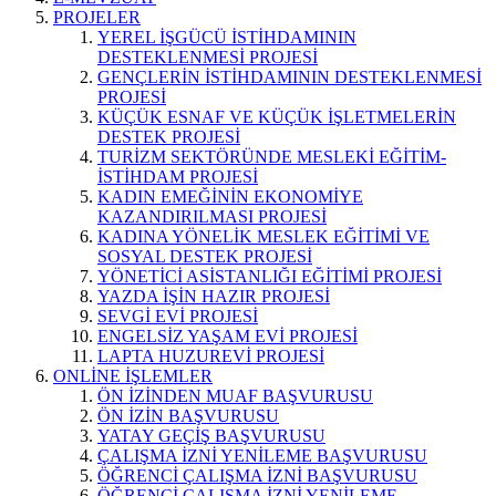
PROJELER
YEREL İŞGÜCÜ İSTİHDAMININ
DESTEKLENMESİ PROJESİ
GENÇLERİN İSTİHDAMININ DESTEKLENMESİ
PROJESİ
KÜÇÜK ESNAF VE KÜÇÜK İŞLETMELERİN
DESTEK PROJESİ
TURİZM SEKTÖRÜNDE MESLEKİ EĞİTİM-
İSTİHDAM PROJESİ
KADIN EMEĞİNİN EKONOMİYE
KAZANDIRILMASI PROJESİ
KADINA YÖNELİK MESLEK EĞİTİMİ VE
SOSYAL DESTEK PROJESİ
YÖNETİCİ ASİSTANLIĞI EĞİTİMİ PROJESİ
YAZDA İŞİN HAZIR PROJESİ
SEVGİ EVİ PROJESİ
ENGELSİZ YAŞAM EVİ PROJESİ
LAPTA HUZUREVİ PROJESİ
ONLİNE İŞLEMLER
ÖN İZİNDEN MUAF BAŞVURUSU
ÖN İZİN BAŞVURUSU
YATAY GEÇİŞ BAŞVURUSU
ÇALIŞMA İZNİ YENİLEME BAŞVURUSU
ÖĞRENCİ ÇALIŞMA İZNİ BAŞVURUSU
ÖĞRENCİ ÇALIŞMA İZNİ YENİLEME