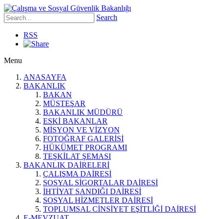
Search
RSS
Menu
ANASAYFA
BAKANLIK
BAKAN
MÜSTEŞAR
BAKANLIK MÜDÜRÜ
ESKİ BAKANLAR
MİSYON VE VİZYON
FOTOĞRAF GALERİSİ
HÜKÜMET PROGRAMI
TEŞKİLAT ŞEMASI
BAKANLIK DAİRELERİ
ÇALIŞMA DAİRESİ
SOSYAL SİGORTALAR DAİRESİ
İHTİYAT SANDIĞI DAİRESİ
SOSYAL HİZMETLER DAİRESİ
TOPLUMSAL CİNSİYET EŞİTLİĞİ DAİRESİ
E-MEVZUAT