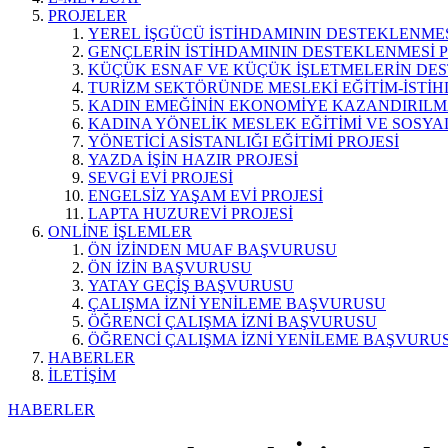
PROJELER
YEREL İŞGÜCÜ İSTİHDAMININ DESTEKLENMES
GENÇLERİN İSTİHDAMININ DESTEKLENMESİ P
KÜÇÜK ESNAF VE KÜÇÜK İŞLETMELERİN DES
TURİZM SEKTÖRÜNDE MESLEKİ EĞİTİM-İSTİH
KADIN EMEĞİNİN EKONOMİYE KAZANDIRILMA
KADINA YÖNELİK MESLEK EĞİTİMİ VE SOSYAL
YÖNETİCİ ASİSTANLIĞI EĞİTİMİ PROJESİ
YAZDA İŞİN HAZIR PROJESİ
SEVGİ EVİ PROJESİ
ENGELSİZ YAŞAM EVİ PROJESİ
LAPTA HUZUREVİ PROJESİ
ONLİNE İŞLEMLER
ÖN İZİNDEN MUAF BAŞVURUSU
ÖN İZİN BAŞVURUSU
YATAY GEÇİŞ BAŞVURUSU
ÇALIŞMA İZNİ YENİLEME BAŞVURUSU
ÖĞRENCİ ÇALIŞMA İZNİ BAŞVURUSU
ÖĞRENCİ ÇALIŞMA İZNİ YENİLEME BAŞVURU
HABERLER
İLETİŞİM
HABERLER