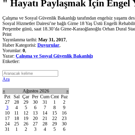
" Hayatı Paylaşmak İçin Engel 
Çalışma ve Sosyal Güvenlik Bakanlığı tarafından engelsiz yaşamı des
Sosyal Hizmetler Dairesi’ne bağlı Girne 18 Yaş Üstü Engelli Rehabil
Perşembe günü, saat 18.30’da Girne-Karaoğlanoğlu Orhan Dural Stadı
Print
Yayınlanma tarihi:
May 31, 2017
,
Haber Kategorisi:
Duyurular
,
Yorumlar:
0
,
Yazar:
Çalışma ve Sosyal Güvenlik Bakanlığı
Etiketler:
Ara
«
Ağustos 2026
»
Pzt
Sal
Çar
Per
Cum
Cmt
Paz
27
28
29
30
31
1
2
3
4
5
6
7
8
9
10
11
12
13
14
15
16
17
18
19
20
21
22
23
24
25
26
27
28
29
30
31
1
2
3
4
5
6