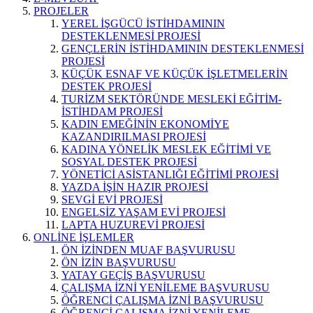
PROJELER
YEREL İŞGÜCÜ İSTİHDAMININ
DESTEKLENMESİ PROJESİ
GENÇLERİN İSTİHDAMININ DESTEKLENMESİ
PROJESİ
KÜÇÜK ESNAF VE KÜÇÜK İŞLETMELERİN
DESTEK PROJESİ
TURİZM SEKTÖRÜNDE MESLEKİ EĞİTİM-
İSTİHDAM PROJESİ
KADIN EMEĞİNİN EKONOMİYE
KAZANDIRILMASI PROJESİ
KADINA YÖNELİK MESLEK EĞİTİMİ VE
SOSYAL DESTEK PROJESİ
YÖNETİCİ ASİSTANLIĞI EĞİTİMİ PROJESİ
YAZDA İŞİN HAZIR PROJESİ
SEVGİ EVİ PROJESİ
ENGELSİZ YAŞAM EVİ PROJESİ
LAPTA HUZUREVİ PROJESİ
ONLİNE İŞLEMLER
ÖN İZİNDEN MUAF BAŞVURUSU
ÖN İZİN BAŞVURUSU
YATAY GEÇİŞ BAŞVURUSU
ÇALIŞMA İZNİ YENİLEME BAŞVURUSU
ÖĞRENCİ ÇALIŞMA İZNİ BAŞVURUSU
ÖĞRENCİ ÇALIŞMA İZNİ YENİLEME