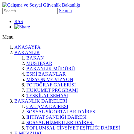
Search
RSS
Menu
ANASAYFA
BAKANLIK
BAKAN
MÜSTEŞAR
BAKANLIK MÜDÜRÜ
ESKİ BAKANLAR
MİSYON VE VİZYON
FOTOĞRAF GALERİSİ
HÜKÜMET PROGRAMI
TEŞKİLAT ŞEMASI
BAKANLIK DAİRELERİ
ÇALIŞMA DAİRESİ
SOSYAL SİGORTALAR DAİRESİ
İHTİYAT SANDIĞI DAİRESİ
SOSYAL HİZMETLER DAİRESİ
TOPLUMSAL CİNSİYET EŞİTLİĞİ DAİRESİ
E-MEVZUAT