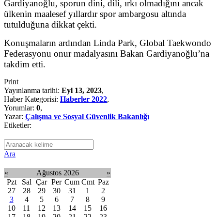
Gardiyanoğlu, sporun dini, dili, ırkı olmadığını ancak
ülkenin maalesef yıllardır spor ambargosu altında
tutulduğuna dikkat çekti.
Konuşmaların ardından Linda Park, Global Taekwondo
Federasyonu onur madalyasını Bakan Gardiyanoğlu’na
takdim etti.
Print
Yayınlanma tarihi:
Eyl 13, 2023
,
Haber Kategorisi:
Haberler 2022
,
Yorumlar:
0
,
Yazar:
Çalışma ve Sosyal Güvenlik Bakanlığı
Etiketler:
Ara
«
Ağustos 2026
»
Pzt
Sal
Çar
Per
Cum
Cmt
Paz
27
28
29
30
31
1
2
3
4
5
6
7
8
9
10
11
12
13
14
15
16
17
18
19
20
21
22
23