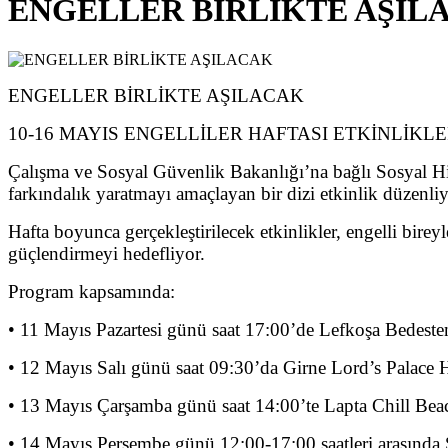
ENGELLER BİRLİKTE AŞIL
ENGELLER BİRLİKTE AŞILACAK
10-16 MAYIS ENGELLİLER HAFTASI ETKİNLİK
Çalışma ve Sosyal Güvenlik Bakanlığı’na bağlı Sosyal Hi
farkındalık yaratmayı amaçlayan bir dizi etkinlik düzenliy
Hafta boyunca gerçekleştirilecek etkinlikler, engelli bire
güçlendirmeyi hedefliyor.
Program kapsamında:
• 11 Mayıs Pazartesi günü saat 17:00’de Lefkoşa Bedesten
• 12 Mayıs Salı günü saat 09:30’da Girne Lord’s Palace 
• 13 Mayıs Çarşamba günü saat 14:00’te Lapta Chill Beach
• 14 Mayıs Perşembe günü 12:00-17:00 saatleri arasında 