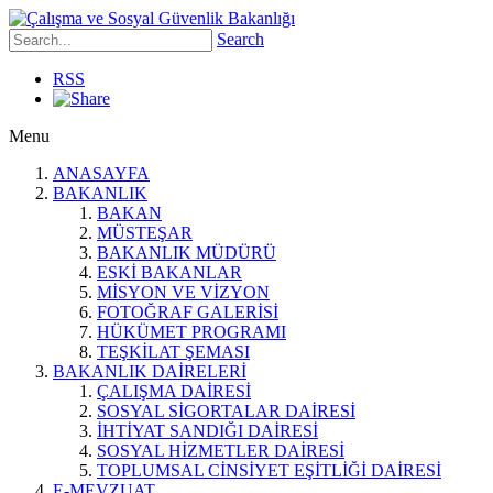
Search
RSS
Menu
ANASAYFA
BAKANLIK
BAKAN
MÜSTEŞAR
BAKANLIK MÜDÜRÜ
ESKİ BAKANLAR
MİSYON VE VİZYON
FOTOĞRAF GALERİSİ
HÜKÜMET PROGRAMI
TEŞKİLAT ŞEMASI
BAKANLIK DAİRELERİ
ÇALIŞMA DAİRESİ
SOSYAL SİGORTALAR DAİRESİ
İHTİYAT SANDIĞI DAİRESİ
SOSYAL HİZMETLER DAİRESİ
TOPLUMSAL CİNSİYET EŞİTLİĞİ DAİRESİ
E-MEVZUAT