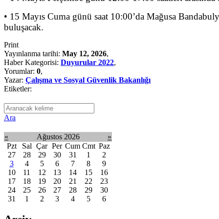
• 15 Mayıs Cuma günü saat 10:00’da Mağusa Bandabulya’da
buluşacak.
Print
Yayınlanma tarihi:
May 12, 2026
,
Haber Kategorisi:
Duyurular 2022
,
Yorumlar:
0
,
Yazar:
Çalışma ve Sosyal Güvenlik Bakanlığı
Etiketler:
Ara
«
Ağustos 2026
»
Pzt
Sal
Çar
Per
Cum
Cmt
Paz
27
28
29
30
31
1
2
3
4
5
6
7
8
9
10
11
12
13
14
15
16
17
18
19
20
21
22
23
24
25
26
27
28
29
30
31
1
2
3
4
5
6