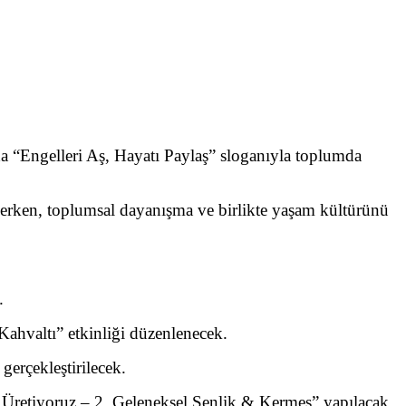
a “Engelleri Aş, Hayatı Paylaş” sloganıyla toplumda
çekerken, toplumsal dayanışma ve birlikte yaşam kültürünü
.
ahvaltı” etkinliği düzenlenecek.
gerçekleştirilecek.
 Üretiyoruz – 2. Geleneksel Şenlik & Kermes” yapılacak.