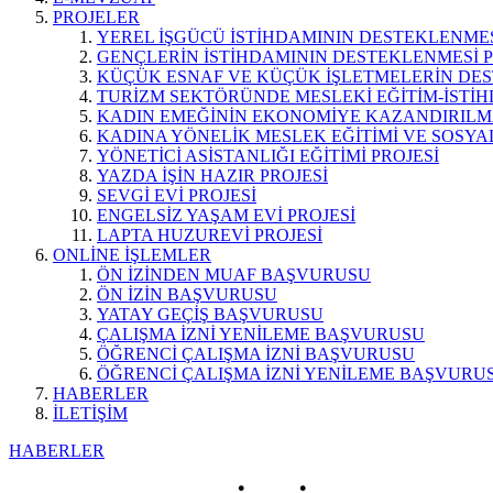
PROJELER
YEREL İŞGÜCÜ İSTİHDAMININ DESTEKLENMES
GENÇLERİN İSTİHDAMININ DESTEKLENMESİ P
KÜÇÜK ESNAF VE KÜÇÜK İŞLETMELERİN DES
TURİZM SEKTÖRÜNDE MESLEKİ EĞİTİM-İSTİH
KADIN EMEĞİNİN EKONOMİYE KAZANDIRILMA
KADINA YÖNELİK MESLEK EĞİTİMİ VE SOSYAL
YÖNETİCİ ASİSTANLIĞI EĞİTİMİ PROJESİ
YAZDA İŞİN HAZIR PROJESİ
SEVGİ EVİ PROJESİ
ENGELSİZ YAŞAM EVİ PROJESİ
LAPTA HUZUREVİ PROJESİ
ONLİNE İŞLEMLER
ÖN İZİNDEN MUAF BAŞVURUSU
ÖN İZİN BAŞVURUSU
YATAY GEÇİŞ BAŞVURUSU
ÇALIŞMA İZNİ YENİLEME BAŞVURUSU
ÖĞRENCİ ÇALIŞMA İZNİ BAŞVURUSU
ÖĞRENCİ ÇALIŞMA İZNİ YENİLEME BAŞVURU
HABERLER
İLETİŞİM
HABERLER