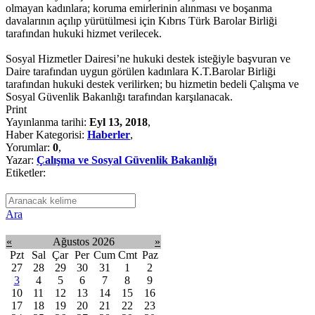
olmayan kadınlara; koruma emirlerinin alınması ve boşanma
davalarının açılıp yürütülmesi için Kıbrıs Türk Barolar Birliği
tarafından hukuki hizmet verilecek.
Sosyal Hizmetler Dairesi’ne hukuki destek isteğiyle başvuran ve
Daire tarafından uygun görülen kadınlara K.T.Barolar Birliği
tarafından hukuki destek verilirken; bu hizmetin bedeli Çalışma ve
Sosyal Güvenlik Bakanlığı tarafından karşılanacak.
Print
Yayınlanma tarihi:
Eyl 13, 2018
,
Haber Kategorisi:
Haberler
,
Yorumlar:
0
,
Yazar:
Çalışma ve Sosyal Güvenlik Bakanlığı
Etiketler:
Ara
«
Ağustos 2026
»
Pzt
Sal
Çar
Per
Cum
Cmt
Paz
27
28
29
30
31
1
2
3
4
5
6
7
8
9
10
11
12
13
14
15
16
17
18
19
20
21
22
23