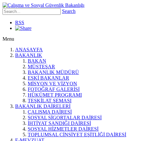
Search
RSS
Menu
ANASAYFA
BAKANLIK
BAKAN
MÜSTEŞAR
BAKANLIK MÜDÜRÜ
ESKİ BAKANLAR
MİSYON VE VİZYON
FOTOĞRAF GALERİSİ
HÜKÜMET PROGRAMI
TEŞKİLAT ŞEMASI
BAKANLIK DAİRELERİ
ÇALIŞMA DAİRESİ
SOSYAL SİGORTALAR DAİRESİ
İHTİYAT SANDIĞI DAİRESİ
SOSYAL HİZMETLER DAİRESİ
TOPLUMSAL CİNSİYET EŞİTLİĞİ DAİRESİ
E-MEVZUAT