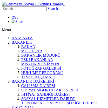
Search
RSS
Menu
ANASAYFA
BAKANLIK
BAKAN
MÜSTEŞAR
BAKANLIK MÜDÜRÜ
ESKİ BAKANLAR
MİSYON VE VİZYON
FOTOĞRAF GALERİSİ
HÜKÜMET PROGRAMI
TEŞKİLAT ŞEMASI
BAKANLIK DAİRELERİ
ÇALIŞMA DAİRESİ
SOSYAL SİGORTALAR DAİRESİ
İHTİYAT SANDIĞI DAİRESİ
SOSYAL HİZMETLER DAİRESİ
TOPLUMSAL CİNSİYET EŞİTLİĞİ DAİRESİ
E-MEVZUAT