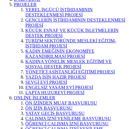
PROJELER
YEREL İŞGÜCÜ İSTİHDAMININ
DESTEKLENMESİ PROJESİ
GENÇLERİN İSTİHDAMININ DESTEKLENMESİ
PROJESİ
KÜÇÜK ESNAF VE KÜÇÜK İŞLETMELERİN
DESTEK PROJESİ
TURİZM SEKTÖRÜNDE MESLEKİ EĞİTİM-
İSTİHDAM PROJESİ
KADIN EMEĞİNİN EKONOMİYE
KAZANDIRILMASI PROJESİ
KADINA YÖNELİK MESLEK EĞİTİMİ VE
SOSYAL DESTEK PROJESİ
YÖNETİCİ ASİSTANLIĞI EĞİTİMİ PROJESİ
YAZDA İŞİN HAZIR PROJESİ
SEVGİ EVİ PROJESİ
ENGELSİZ YAŞAM EVİ PROJESİ
LAPTA HUZUREVİ PROJESİ
ONLİNE İŞLEMLER
ÖN İZİNDEN MUAF BAŞVURUSU
ÖN İZİN BAŞVURUSU
YATAY GEÇİŞ BAŞVURUSU
ÇALIŞMA İZNİ YENİLEME BAŞVURUSU
ÖĞRENCİ ÇALIŞMA İZNİ BAŞVURUSU
ÖĞRENCİ ÇALIŞMA İZNİ YENİLEME