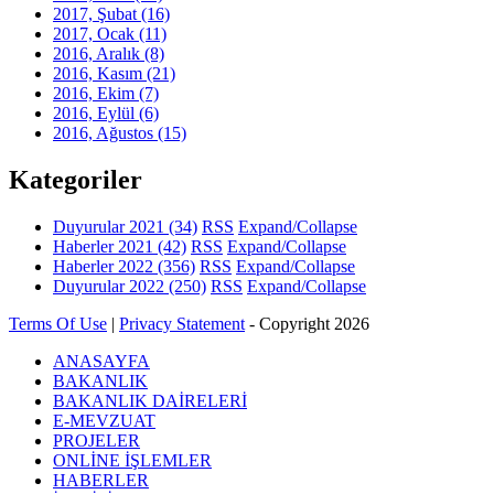
2017, Şubat
(16)
2017, Ocak
(11)
2016, Aralık
(8)
2016, Kasım
(21)
2016, Ekim
(7)
2016, Eylül
(6)
2016, Ağustos
(15)
Kategoriler
Duyurular 2021
(34)
RSS
Expand/Collapse
Haberler 2021
(42)
RSS
Expand/Collapse
Haberler 2022
(356)
RSS
Expand/Collapse
Duyurular 2022
(250)
RSS
Expand/Collapse
Terms Of Use
|
Privacy Statement
-
Copyright 2026
ANASAYFA
BAKANLIK
BAKANLIK DAİRELERİ
E-MEVZUAT
PROJELER
ONLİNE İŞLEMLER
HABERLER