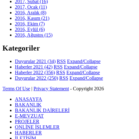
2017, Şubat
(16)
2017, Ocak
(11)
2016, Aralık
(8)
2016, Kasım
(21)
2016, Ekim
(7)
2016, Eylül
(6)
2016, Ağustos
(15)
Kategoriler
Duyurular 2021
(34)
RSS
Expand/Collapse
Haberler 2021
(42)
RSS
Expand/Collapse
Haberler 2022
(356)
RSS
Expand/Collapse
Duyurular 2022
(250)
RSS
Expand/Collapse
Terms Of Use
|
Privacy Statement
-
Copyright 2026
ANASAYFA
BAKANLIK
BAKANLIK DAİRELERİ
E-MEVZUAT
PROJELER
ONLİNE İŞLEMLER
HABERLER
İLETİŞİM