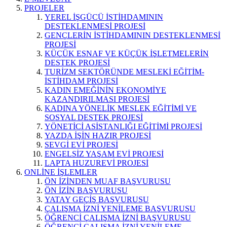
PROJELER
YEREL İŞGÜCÜ İSTİHDAMININ
DESTEKLENMESİ PROJESİ
GENÇLERİN İSTİHDAMININ DESTEKLENMESİ
PROJESİ
KÜÇÜK ESNAF VE KÜÇÜK İŞLETMELERİN
DESTEK PROJESİ
TURİZM SEKTÖRÜNDE MESLEKİ EĞİTİM-
İSTİHDAM PROJESİ
KADIN EMEĞİNİN EKONOMİYE
KAZANDIRILMASI PROJESİ
KADINA YÖNELİK MESLEK EĞİTİMİ VE
SOSYAL DESTEK PROJESİ
YÖNETİCİ ASİSTANLIĞI EĞİTİMİ PROJESİ
YAZDA İŞİN HAZIR PROJESİ
SEVGİ EVİ PROJESİ
ENGELSİZ YAŞAM EVİ PROJESİ
LAPTA HUZUREVİ PROJESİ
ONLİNE İŞLEMLER
ÖN İZİNDEN MUAF BAŞVURUSU
ÖN İZİN BAŞVURUSU
YATAY GEÇİŞ BAŞVURUSU
ÇALIŞMA İZNİ YENİLEME BAŞVURUSU
ÖĞRENCİ ÇALIŞMA İZNİ BAŞVURUSU
ÖĞRENCİ ÇALIŞMA İZNİ YENİLEME