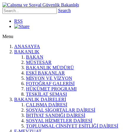
Search
RSS
Menu
ANASAYFA
BAKANLIK
BAKAN
MÜSTEŞAR
BAKANLIK MÜDÜRÜ
ESKİ BAKANLAR
MİSYON VE VİZYON
FOTOĞRAF GALERİSİ
HÜKÜMET PROGRAMI
TEŞKİLAT ŞEMASI
BAKANLIK DAİRELERİ
ÇALIŞMA DAİRESİ
SOSYAL SİGORTALAR DAİRESİ
İHTİYAT SANDIĞI DAİRESİ
SOSYAL HİZMETLER DAİRESİ
TOPLUMSAL CİNSİYET EŞİTLİĞİ DAİRESİ
E-MEVZUAT