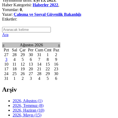
Yayınlanma tarihi:
Eyl 15, 2023
,
Haber Kategorisi:
Haberler 2022
,
Yorumlar:
0
,
Yazar:
Çalışma ve Sosyal Güvenlik Bakanlığı
Etiketler:
Ara
«
Ağustos 2026
»
Pzt
Sal
Çar
Per
Cum
Cmt
Paz
27
28
29
30
31
1
2
3
4
5
6
7
8
9
10
11
12
13
14
15
16
17
18
19
20
21
22
23
24
25
26
27
28
29
30
31
1
2
3
4
5
6
Arşiv
2026, Ağustos
(1)
2026, Temmuz
(8)
2026, Haziran
(10)
2026, Mayıs
(15)