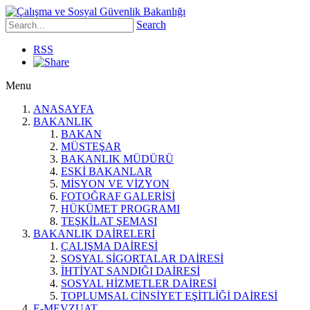
Search
RSS
Menu
ANASAYFA
BAKANLIK
BAKAN
MÜSTEŞAR
BAKANLIK MÜDÜRÜ
ESKİ BAKANLAR
MİSYON VE VİZYON
FOTOĞRAF GALERİSİ
HÜKÜMET PROGRAMI
TEŞKİLAT ŞEMASI
BAKANLIK DAİRELERİ
ÇALIŞMA DAİRESİ
SOSYAL SİGORTALAR DAİRESİ
İHTİYAT SANDIĞI DAİRESİ
SOSYAL HİZMETLER DAİRESİ
TOPLUMSAL CİNSİYET EŞİTLİĞİ DAİRESİ
E-MEVZUAT