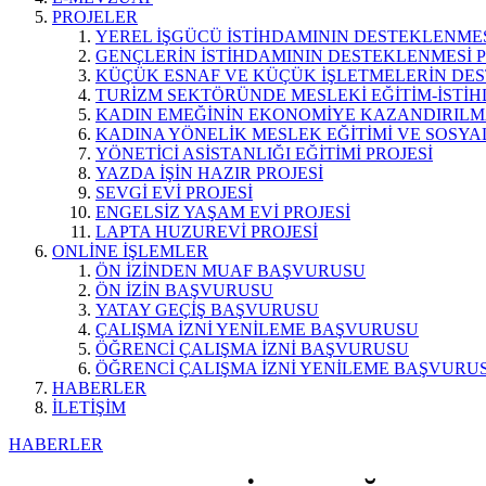
PROJELER
YEREL İŞGÜCÜ İSTİHDAMININ DESTEKLENMES
GENÇLERİN İSTİHDAMININ DESTEKLENMESİ P
KÜÇÜK ESNAF VE KÜÇÜK İŞLETMELERİN DES
TURİZM SEKTÖRÜNDE MESLEKİ EĞİTİM-İSTİH
KADIN EMEĞİNİN EKONOMİYE KAZANDIRILMA
KADINA YÖNELİK MESLEK EĞİTİMİ VE SOSYAL
YÖNETİCİ ASİSTANLIĞI EĞİTİMİ PROJESİ
YAZDA İŞİN HAZIR PROJESİ
SEVGİ EVİ PROJESİ
ENGELSİZ YAŞAM EVİ PROJESİ
LAPTA HUZUREVİ PROJESİ
ONLİNE İŞLEMLER
ÖN İZİNDEN MUAF BAŞVURUSU
ÖN İZİN BAŞVURUSU
YATAY GEÇİŞ BAŞVURUSU
ÇALIŞMA İZNİ YENİLEME BAŞVURUSU
ÖĞRENCİ ÇALIŞMA İZNİ BAŞVURUSU
ÖĞRENCİ ÇALIŞMA İZNİ YENİLEME BAŞVURU
HABERLER
İLETİŞİM
HABERLER