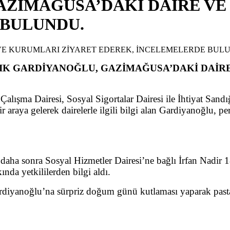
ZİMAĞUSA’DAKİ DAİRE VE
 BULUNDU.
IK GARDİYANOĞLU, GAZİMAĞUSA’DAKİ DAİR
lışma Dairesi, Sosyal Sigortalar Dairesi ile İhtiyat Sand
ir araya gelerek dairelerle ilgili bilgi alan Gardiyanoğlu, pe
a sonra Sosyal Hizmetler Dairesi’ne bağlı İrfan Nadir 18 
ında yetkililerden bilgi aldı.
diyanoğlu’na sürpriz doğum günü kutlaması yaparak pasta