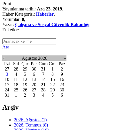
Print
Yayınlanma tarihi:
Ara 23, 2019
,
Haber Kategorisi:
Haberler
,
Yorumlar:
0
,
Yazar:
Çalışma ve Sosyal Güvenlik Bakanlığı
Etiketler:
Ara
«
Ağustos 2026
»
Pzt
Sal
Çar
Per
Cum
Cmt
Paz
27
28
29
30
31
1
2
3
4
5
6
7
8
9
10
11
12
13
14
15
16
17
18
19
20
21
22
23
24
25
26
27
28
29
30
31
1
2
3
4
5
6
Arşiv
2026, Ağustos
(1)
2026, Temmuz
(8)