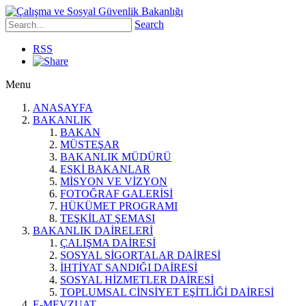
Search
RSS
Menu
ANASAYFA
BAKANLIK
BAKAN
MÜSTEŞAR
BAKANLIK MÜDÜRÜ
ESKİ BAKANLAR
MİSYON VE VİZYON
FOTOĞRAF GALERİSİ
HÜKÜMET PROGRAMI
TEŞKİLAT ŞEMASI
BAKANLIK DAİRELERİ
ÇALIŞMA DAİRESİ
SOSYAL SİGORTALAR DAİRESİ
İHTİYAT SANDIĞI DAİRESİ
SOSYAL HİZMETLER DAİRESİ
TOPLUMSAL CİNSİYET EŞİTLİĞİ DAİRESİ
E-MEVZUAT