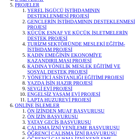
PROJELER
YEREL İŞGÜCÜ İSTİHDAMININ
DESTEKLENMESİ PROJESİ
GENÇLERİN İSTİHDAMININ DESTEKLENMESİ
PROJESİ
KÜÇÜK ESNAF VE KÜÇÜK İŞLETMELERİN
DESTEK PROJESİ
TURİZM SEKTÖRÜNDE MESLEKİ EĞİTİM-
İSTİHDAM PROJESİ
KADIN EMEĞİNİN EKONOMİYE
KAZANDIRILMASI PROJESİ
KADINA YÖNELİK MESLEK EĞİTİMİ VE
SOSYAL DESTEK PROJESİ
YÖNETİCİ ASİSTANLIĞI EĞİTİMİ PROJESİ
YAZDA İŞİN HAZIR PROJESİ
SEVGİ EVİ PROJESİ
ENGELSİZ YAŞAM EVİ PROJESİ
LAPTA HUZUREVİ PROJESİ
ONLİNE İŞLEMLER
ÖN İZİNDEN MUAF BAŞVURUSU
ÖN İZİN BAŞVURUSU
YATAY GEÇİŞ BAŞVURUSU
ÇALIŞMA İZNİ YENİLEME BAŞVURUSU
ÖĞRENCİ ÇALIŞMA İZNİ BAŞVURUSU
ÖĞRENCİ ÇALIŞMA İZNİ YENİLEME