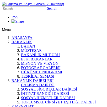
Search
RSS
Menu
ANASAYFA
BAKANLIK
BAKAN
MÜSTEŞAR
BAKANLIK MÜDÜRÜ
ESKİ BAKANLAR
MİSYON VE VİZYON
FOTOĞRAF GALERİSİ
HÜKÜMET PROGRAMI
TEŞKİLAT ŞEMASI
BAKANLIK DAİRELERİ
ÇALIŞMA DAİRESİ
SOSYAL SİGORTALAR DAİRESİ
İHTİYAT SANDIĞI DAİRESİ
SOSYAL HİZMETLER DAİRESİ
TOPLUMSAL CİNSİYET EŞİTLİĞİ DAİRESİ
E-MEVZUAT