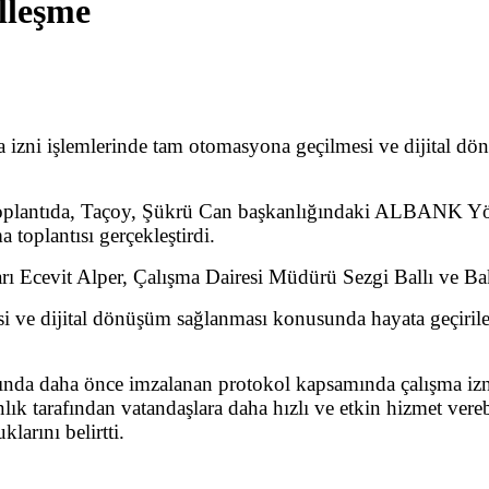
alleşme
ma izni işlemlerinde tam otomasyona geçilmesi ve dijit
toplantıda, Taçoy, Şükrü Can başkanlığındaki ALBANK Yön
 toplantısı gerçekleştirdi.
ı Ecevit Alper, Çalışma Dairesi Müdürü Sezgi Ballı ve Bak
si ve dijital dönüşüm sağlanması konusunda hayata geçiri
da daha önce imzalanan protokol kapsamında çalışma izni
lık tarafından vatandaşlara daha hızlı ve etkin hizmet ve
larını belirtti.