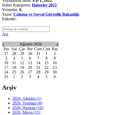
Yayınlanma tarihi:
Eyl 1, 2022
,
Haber Kategorisi:
Haberler 2022
,
Yorumlar:
0
,
Yazar:
Çalışma ve Sosyal Güvenlik Bakanlığı
Etiketler:
Ara
«
Ağustos 2026
»
Pzt
Sal
Çar
Per
Cum
Cmt
Paz
27
28
29
30
31
1
2
3
4
5
6
7
8
9
10
11
12
13
14
15
16
17
18
19
20
21
22
23
24
25
26
27
28
29
30
31
1
2
3
4
5
6
Arşiv
2026, Ağustos
(1)
2026, Temmuz
(8)
2026, Haziran
(10)
2026, Mayıs
(15)