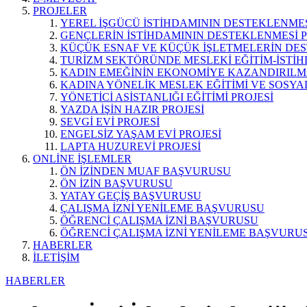
PROJELER
YEREL İŞGÜCÜ İSTİHDAMININ DESTEKLENMES
GENÇLERİN İSTİHDAMININ DESTEKLENMESİ P
KÜÇÜK ESNAF VE KÜÇÜK İŞLETMELERİN DES
TURİZM SEKTÖRÜNDE MESLEKİ EĞİTİM-İSTİH
KADIN EMEĞİNİN EKONOMİYE KAZANDIRILMA
KADINA YÖNELİK MESLEK EĞİTİMİ VE SOSYAL
YÖNETİCİ ASİSTANLIĞI EĞİTİMİ PROJESİ
YAZDA İŞİN HAZIR PROJESİ
SEVGİ EVİ PROJESİ
ENGELSİZ YAŞAM EVİ PROJESİ
LAPTA HUZUREVİ PROJESİ
ONLİNE İŞLEMLER
ÖN İZİNDEN MUAF BAŞVURUSU
ÖN İZİN BAŞVURUSU
YATAY GEÇİŞ BAŞVURUSU
ÇALIŞMA İZNİ YENİLEME BAŞVURUSU
ÖĞRENCİ ÇALIŞMA İZNİ BAŞVURUSU
ÖĞRENCİ ÇALIŞMA İZNİ YENİLEME BAŞVURU
HABERLER
İLETİŞİM
HABERLER