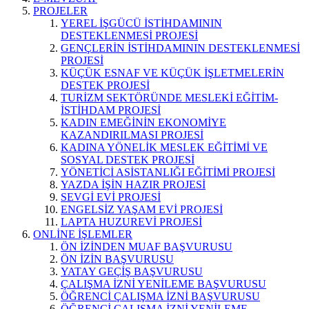
PROJELER
YEREL İŞGÜCÜ İSTİHDAMININ
DESTEKLENMESİ PROJESİ
GENÇLERİN İSTİHDAMININ DESTEKLENMESİ
PROJESİ
KÜÇÜK ESNAF VE KÜÇÜK İŞLETMELERİN
DESTEK PROJESİ
TURİZM SEKTÖRÜNDE MESLEKİ EĞİTİM-
İSTİHDAM PROJESİ
KADIN EMEĞİNİN EKONOMİYE
KAZANDIRILMASI PROJESİ
KADINA YÖNELİK MESLEK EĞİTİMİ VE
SOSYAL DESTEK PROJESİ
YÖNETİCİ ASİSTANLIĞI EĞİTİMİ PROJESİ
YAZDA İŞİN HAZIR PROJESİ
SEVGİ EVİ PROJESİ
ENGELSİZ YAŞAM EVİ PROJESİ
LAPTA HUZUREVİ PROJESİ
ONLİNE İŞLEMLER
ÖN İZİNDEN MUAF BAŞVURUSU
ÖN İZİN BAŞVURUSU
YATAY GEÇİŞ BAŞVURUSU
ÇALIŞMA İZNİ YENİLEME BAŞVURUSU
ÖĞRENCİ ÇALIŞMA İZNİ BAŞVURUSU
ÖĞRENCİ ÇALIŞMA İZNİ YENİLEME