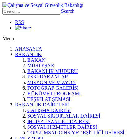
Search
RSS
Menu
ANASAYFA
BAKANLIK
BAKAN
MÜSTEŞAR
BAKANLIK MÜDÜRÜ
ESKİ BAKANLAR
MİSYON VE VİZYON
FOTOĞRAF GALERİSİ
HÜKÜMET PROGRAMI
TEŞKİLAT ŞEMASI
BAKANLIK DAİRELERİ
ÇALIŞMA DAİRESİ
SOSYAL SİGORTALAR DAİRESİ
İHTİYAT SANDIĞI DAİRESİ
SOSYAL HİZMETLER DAİRESİ
TOPLUMSAL CİNSİYET EŞİTLİĞİ DAİRESİ
E-MEVZUAT