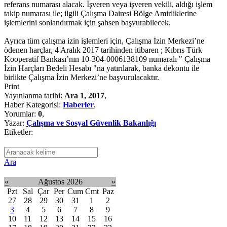
referans numarası alacak. İşveren veya işveren vekili, aldığı işlem
takip numarası ile; ilgili Çalışma Dairesi Bölge Amirliklerine
işlemlerini sonlandırmak için şahsen başvurabilecek.
Ayrıca tüm çalışma izin işlemleri için, Çalışma İzin Merkezi’ne
ödenen harçlar, 4 Aralık 2017 tarihinden itibaren ; Kıbrıs Türk
Kooperatif Bankası’nın 10-304-0006138109 numaralı " Çalışma
İzin Harçları Bedeli Hesabı "na yatırılarak, banka dekontu ile
birlikte Çalışma İzin Merkezi’ne başvurulacaktır.
Print
Yayınlanma tarihi:
Ara 1, 2017
,
Haber Kategorisi:
Haberler
,
Yorumlar:
0
,
Yazar:
Çalışma ve Sosyal Güvenlik Bakanlığı
Etiketler:
Ara
«
Ağustos 2026
»
Pzt
Sal
Çar
Per
Cum
Cmt
Paz
27
28
29
30
31
1
2
3
4
5
6
7
8
9
10
11
12
13
14
15
16