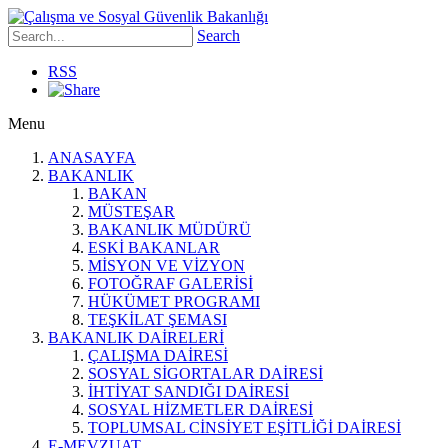
Search
RSS
Menu
ANASAYFA
BAKANLIK
BAKAN
MÜSTEŞAR
BAKANLIK MÜDÜRÜ
ESKİ BAKANLAR
MİSYON VE VİZYON
FOTOĞRAF GALERİSİ
HÜKÜMET PROGRAMI
TEŞKİLAT ŞEMASI
BAKANLIK DAİRELERİ
ÇALIŞMA DAİRESİ
SOSYAL SİGORTALAR DAİRESİ
İHTİYAT SANDIĞI DAİRESİ
SOSYAL HİZMETLER DAİRESİ
TOPLUMSAL CİNSİYET EŞİTLİĞİ DAİRESİ
E-MEVZUAT