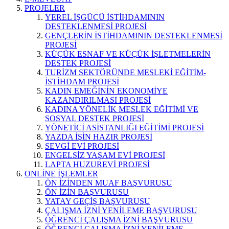
PROJELER
YEREL İŞGÜCÜ İSTİHDAMININ
DESTEKLENMESİ PROJESİ
GENÇLERİN İSTİHDAMININ DESTEKLENMESİ
PROJESİ
KÜÇÜK ESNAF VE KÜÇÜK İŞLETMELERİN
DESTEK PROJESİ
TURİZM SEKTÖRÜNDE MESLEKİ EĞİTİM-
İSTİHDAM PROJESİ
KADIN EMEĞİNİN EKONOMİYE
KAZANDIRILMASI PROJESİ
KADINA YÖNELİK MESLEK EĞİTİMİ VE
SOSYAL DESTEK PROJESİ
YÖNETİCİ ASİSTANLIĞI EĞİTİMİ PROJESİ
YAZDA İŞİN HAZIR PROJESİ
SEVGİ EVİ PROJESİ
ENGELSİZ YAŞAM EVİ PROJESİ
LAPTA HUZUREVİ PROJESİ
ONLİNE İŞLEMLER
ÖN İZİNDEN MUAF BAŞVURUSU
ÖN İZİN BAŞVURUSU
YATAY GEÇİŞ BAŞVURUSU
ÇALIŞMA İZNİ YENİLEME BAŞVURUSU
ÖĞRENCİ ÇALIŞMA İZNİ BAŞVURUSU
ÖĞRENCİ ÇALIŞMA İZNİ YENİLEME