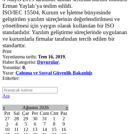
Erman Yaylalı’ya teslim edildi.
ISO/IEC 15504, Kurum ve İşletme bünyesinde
geliştirilen yazılım süreçlerinin değerlendirilmesi ve
yönetilmesi için yaygın olarak kullanılan bir ISO
standardıdır. Yazılım geliştirme süreçlerinde uygulanan
ve kurumlarla firmalar tarafından tercih edilen bir
standarttır.
Print
Yayınlanma tarihi:
Tem 16, 2019
,
Haber Kategorisi:
Duyurular
,
Yorumlar:
0
,
Yazar:
Çalışma ve Sosyal Güvenlik Bakanlığı
Etiketler:
Ara
«
Ağustos 2026
»
Pzt
Sal
Çar
Per
Cum
Cmt
Paz
27
28
29
30
31
1
2
3
4
5
6
7
8
9
10
11
12
13
14
15
16