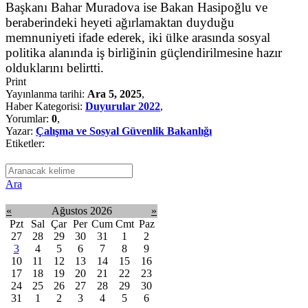
Başkanı Bahar Muradova ise Bakan Hasipoğlu ve
beraberindeki heyeti ağırlamaktan duyduğu
memnuniyeti ifade ederek, iki ülke arasında sosyal
politika alanında iş birliğinin güçlendirilmesine hazır
olduklarını belirtti.
Print
Yayınlanma tarihi:
Ara 5, 2025
,
Haber Kategorisi:
Duyurular 2022
,
Yorumlar:
0
,
Yazar:
Çalışma ve Sosyal Güvenlik Bakanlığı
Etiketler:
Ara
«
Ağustos 2026
»
Pzt
Sal
Çar
Per
Cum
Cmt
Paz
27
28
29
30
31
1
2
3
4
5
6
7
8
9
10
11
12
13
14
15
16
17
18
19
20
21
22
23
24
25
26
27
28
29
30
31
1
2
3
4
5
6