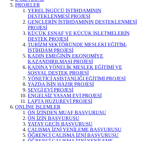
PROJELER
YEREL İŞGÜCÜ İSTİHDAMININ
DESTEKLENMESİ PROJESİ
GENÇLERİN İSTİHDAMININ DESTEKLENMESİ
PROJESİ
KÜÇÜK ESNAF VE KÜÇÜK İŞLETMELERİN
DESTEK PROJESİ
TURİZM SEKTÖRÜNDE MESLEKİ EĞİTİM-
İSTİHDAM PROJESİ
KADIN EMEĞİNİN EKONOMİYE
KAZANDIRILMASI PROJESİ
KADINA YÖNELİK MESLEK EĞİTİMİ VE
SOSYAL DESTEK PROJESİ
YÖNETİCİ ASİSTANLIĞI EĞİTİMİ PROJESİ
YAZDA İŞİN HAZIR PROJESİ
SEVGİ EVİ PROJESİ
ENGELSİZ YAŞAM EVİ PROJESİ
LAPTA HUZUREVİ PROJESİ
ONLİNE İŞLEMLER
ÖN İZİNDEN MUAF BAŞVURUSU
ÖN İZİN BAŞVURUSU
YATAY GEÇİŞ BAŞVURUSU
ÇALIŞMA İZNİ YENİLEME BAŞVURUSU
ÖĞRENCİ ÇALIŞMA İZNİ BAŞVURUSU
ÖĞRENCİ ÇALIŞMA İZNİ YENİLEME