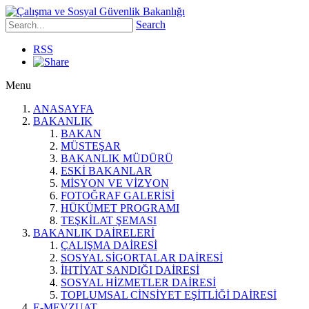
Search
RSS
Menu
ANASAYFA
BAKANLIK
BAKAN
MÜSTEŞAR
BAKANLIK MÜDÜRÜ
ESKİ BAKANLAR
MİSYON VE VİZYON
FOTOĞRAF GALERİSİ
HÜKÜMET PROGRAMI
TEŞKİLAT ŞEMASI
BAKANLIK DAİRELERİ
ÇALIŞMA DAİRESİ
SOSYAL SİGORTALAR DAİRESİ
İHTİYAT SANDIĞI DAİRESİ
SOSYAL HİZMETLER DAİRESİ
TOPLUMSAL CİNSİYET EŞİTLİĞİ DAİRESİ
E-MEVZUAT