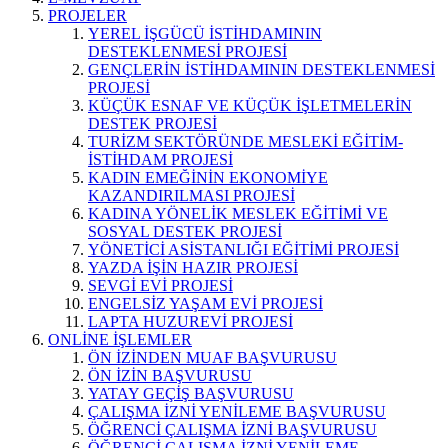
PROJELER
YEREL İŞGÜCÜ İSTİHDAMININ
DESTEKLENMESİ PROJESİ
GENÇLERİN İSTİHDAMININ DESTEKLENMESİ
PROJESİ
KÜÇÜK ESNAF VE KÜÇÜK İŞLETMELERİN
DESTEK PROJESİ
TURİZM SEKTÖRÜNDE MESLEKİ EĞİTİM-
İSTİHDAM PROJESİ
KADIN EMEĞİNİN EKONOMİYE
KAZANDIRILMASI PROJESİ
KADINA YÖNELİK MESLEK EĞİTİMİ VE
SOSYAL DESTEK PROJESİ
YÖNETİCİ ASİSTANLIĞI EĞİTİMİ PROJESİ
YAZDA İŞİN HAZIR PROJESİ
SEVGİ EVİ PROJESİ
ENGELSİZ YAŞAM EVİ PROJESİ
LAPTA HUZUREVİ PROJESİ
ONLİNE İŞLEMLER
ÖN İZİNDEN MUAF BAŞVURUSU
ÖN İZİN BAŞVURUSU
YATAY GEÇİŞ BAŞVURUSU
ÇALIŞMA İZNİ YENİLEME BAŞVURUSU
ÖĞRENCİ ÇALIŞMA İZNİ BAŞVURUSU
ÖĞRENCİ ÇALIŞMA İZNİ YENİLEME