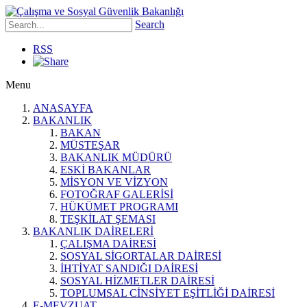
Search
RSS
Menu
ANASAYFA
BAKANLIK
BAKAN
MÜSTEŞAR
BAKANLIK MÜDÜRÜ
ESKİ BAKANLAR
MİSYON VE VİZYON
FOTOĞRAF GALERİSİ
HÜKÜMET PROGRAMI
TEŞKİLAT ŞEMASI
BAKANLIK DAİRELERİ
ÇALIŞMA DAİRESİ
SOSYAL SİGORTALAR DAİRESİ
İHTİYAT SANDIĞI DAİRESİ
SOSYAL HİZMETLER DAİRESİ
TOPLUMSAL CİNSİYET EŞİTLİĞİ DAİRESİ
E-MEVZUAT