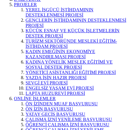
PROJELER
YEREL İŞGÜCÜ İSTİHDAMININ
DESTEKLENMESİ PROJESİ
GENÇLERİN İSTİHDAMININ DESTEKLENMESİ
PROJESİ
KÜÇÜK ESNAF VE KÜÇÜK İŞLETMELERİN
DESTEK PROJESİ
TURİZM SEKTÖRÜNDE MESLEKİ EĞİTİM-
İSTİHDAM PROJESİ
KADIN EMEĞİNİN EKONOMİYE
KAZANDIRILMASI PROJESİ
KADINA YÖNELİK MESLEK EĞİTİMİ VE
SOSYAL DESTEK PROJESİ
YÖNETİCİ ASİSTANLIĞI EĞİTİMİ PROJESİ
YAZDA İŞİN HAZIR PROJESİ
SEVGİ EVİ PROJESİ
ENGELSİZ YAŞAM EVİ PROJESİ
LAPTA HUZUREVİ PROJESİ
ONLİNE İŞLEMLER
ÖN İZİNDEN MUAF BAŞVURUSU
ÖN İZİN BAŞVURUSU
YATAY GEÇİŞ BAŞVURUSU
ÇALIŞMA İZNİ YENİLEME BAŞVURUSU
ÖĞRENCİ ÇALIŞMA İZNİ BAŞVURUSU
ÖĞRENCİ ÇALIŞMA İZNİ YENİLEME