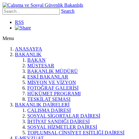
Search
RSS
Menu
ANASAYFA
BAKANLIK
BAKAN
MÜSTEŞAR
BAKANLIK MÜDÜRÜ
ESKİ BAKANLAR
MİSYON VE VİZYON
FOTOĞRAF GALERİSİ
HÜKÜMET PROGRAMI
TEŞKİLAT ŞEMASI
BAKANLIK DAİRELERİ
ÇALIŞMA DAİRESİ
SOSYAL SİGORTALAR DAİRESİ
İHTİYAT SANDIĞI DAİRESİ
SOSYAL HİZMETLER DAİRESİ
TOPLUMSAL CİNSİYET EŞİTLİĞİ DAİRESİ
E-MEVZUAT