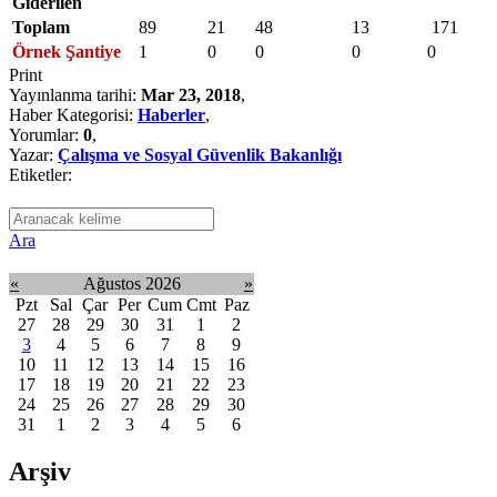
Giderilen
Toplam
89
21
48
13
171
Örnek Şantiye
1
0
0
0
0
Print
Yayınlanma tarihi:
Mar 23, 2018
,
Haber Kategorisi:
Haberler
,
Yorumlar:
0
,
Yazar:
Çalışma ve Sosyal Güvenlik Bakanlığı
Etiketler:
Ara
«
Ağustos 2026
»
Pzt
Sal
Çar
Per
Cum
Cmt
Paz
27
28
29
30
31
1
2
3
4
5
6
7
8
9
10
11
12
13
14
15
16
17
18
19
20
21
22
23
24
25
26
27
28
29
30
31
1
2
3
4
5
6
Arşiv