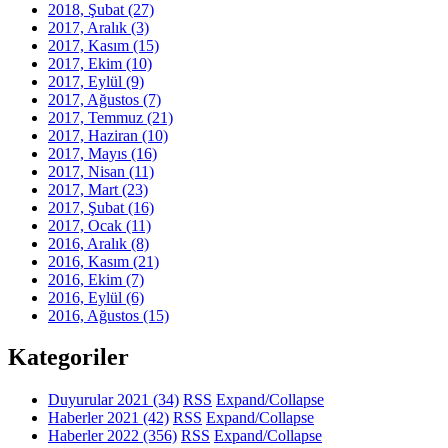
2018, Şubat
(27)
2017, Aralık
(3)
2017, Kasım
(15)
2017, Ekim
(10)
2017, Eylül
(9)
2017, Ağustos
(7)
2017, Temmuz
(21)
2017, Haziran
(10)
2017, Mayıs
(16)
2017, Nisan
(11)
2017, Mart
(23)
2017, Şubat
(16)
2017, Ocak
(11)
2016, Aralık
(8)
2016, Kasım
(21)
2016, Ekim
(7)
2016, Eylül
(6)
2016, Ağustos
(15)
Kategoriler
Duyurular 2021
(34)
RSS
Expand/Collapse
Haberler 2021
(42)
RSS
Expand/Collapse
Haberler 2022
(356)
RSS
Expand/Collapse