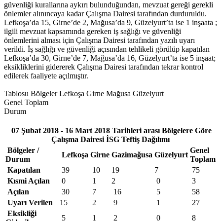
güvenliği kurallarına aykırı bulunduğundan, mevzuat gereği gerekli
önlemler alınıncaya kadar Çalışma Dairesi tarafından durduruldu.
Lefkoşa’da 15, Girne’de 2, Mağusa’da 9, Güzelyurt’ta ise 1 inşaata ;
ilgili mevzuat kapsamında gereken iş sağlığı ve güvenliği
önlemlerini alması için Çalışma Dairesi tarafından yazılı uyarı
verildi. İş sağlığı ve güvenliği açısından tehlikeli görülüp kapatılan
Lefkoşa’da 30, Girne’de 7, Mağusa’da 16, Güzelyurt’ta ise 5 inşaat;
eksikliklerini gidererek Çalışma Dairesi tarafından tekrar kontrol
edilerek faaliyete açılmıştır.
Tablosu Bölgeler Lefkoşa Girne Mağusa Güzelyurt
Genel Toplam
Durum
07 Şubat 2018 - 16 Mart 2018 Tarihleri arası Bölgelere Göre
Çalışma Dairesi İSG Teftiş Dağılımı
Bölgeler /
Genel
Lefkoşa
Girne
Gazimağusa
Güzelyurt
Durum
Toplam
Kapatılan
39
10
19
7
75
Kısmi Açılan
0
1
2
0
3
Açılan
30
7
16
5
58
Uyarı Verilen
15
2
9
1
27
Eksikliği
5
1
2
0
8